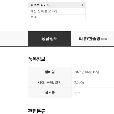
퍼스트 라이드
세상 참 예쁜 오드리
룩백
Mikio Masuda (마스다 미키오) - Moon Stone [
상품정보
리뷰/한줄평
(0/0)
품목정보
발매일
2026년 06월 10일
시간, 무게, 크기
2,000g
제조국
일본
관련분류