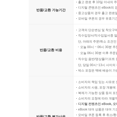
출고 완료 후 10일 이내의 
디지털 콘텐츠인 eBook의 
반품/교환 가능기간
중고상품의 경우 출고 완료일
모바일 쿠폰의 경우 유효기간(
고객의 단순변심 및 착오구
직수입양서/직수입일서중 일
단, 아래의 주문/취소 조건인
오늘 00시 ~ 06시 30분 
반품/교환 비용
오늘 06시 30분 이후 주문
직수입 음반/영상물/기프트 
단, 당일 00시~13시 사이
박스 포장은 택배 배송이 가
소비자의 책임 있는 사유로 
소비자의 사용, 포장 개봉에 
복제가 가능한 상품 등의 포장을 
소비자의 요청에 따라 개별
디지털 컨텐츠인 eBook, 
eBook 대여 상품은 대여 기
모바일 쿠폰 등록 후 취소/환
반품/교환 불가사유