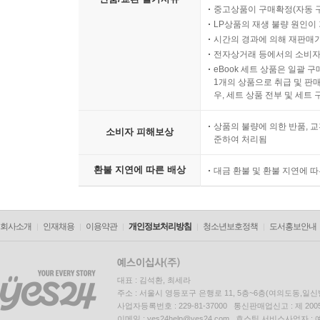
중고상품이 구매확정(자동 
LP상품의 재생 불량 원인이 기
시간의 경과에 의해 재판매가
전자상거래 등에서의 소비자
eBook 세트 상품은 일괄 
1개의 상품으로 취급 및 판매
우, 세트 상품 전부 및 세트
상품의 불량에 의한 반품, 교
소비자 피해보상
준하여 처리됨
환불 지연에 따른 배상
대금 환불 및 환불 지연에 
회사소개
인재채용
이용약관
개인정보처리방침
청소년보호정책
도서홍보안내
대표 : 김석환, 최세라
주소 : 서울시 영등포구 은행로 11, 5층~6층(여의도동,일신
사업자등록번호 : 229-81-37000 통신판매업신고 : 제 200
이메일 : yes24help@yes24.com 호스팅 서비스사업자 :