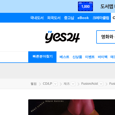
국내도서
외국도서
중고샵
eBook
크레마클럽
C
빠른분야찾기
베스트
신상품
이벤트
바이백
매
웰컴
CD/LP
재즈
Fusion/Acid
Fus