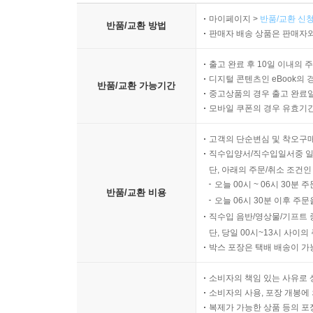
마이페이지 >
반품/교환 신청
반품/교환 방법
판매자 배송 상품은 판매자와
출고 완료 후 10일 이내의 
디지털 콘텐츠인 eBook의 
반품/교환 가능기간
중고상품의 경우 출고 완료일
모바일 쿠폰의 경우 유효기간(
고객의 단순변심 및 착오구
직수입양서/직수입일서중 일
단, 아래의 주문/취소 조건인
오늘 00시 ~ 06시 30분 
반품/교환 비용
오늘 06시 30분 이후 주문
직수입 음반/영상물/기프트 
단, 당일 00시~13시 사이
박스 포장은 택배 배송이 가
소비자의 책임 있는 사유로 
소비자의 사용, 포장 개봉에 
복제가 가능한 상품 등의 포장을 