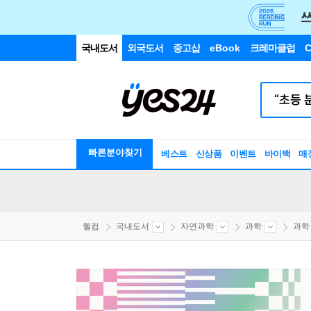
국내도서
외국도서
중고샵
eBook
크레마클럽
C
빠른분야찾기
베스트
신상품
이벤트
바이백
매
웰컴
국내도서
자연과학
과학
과학