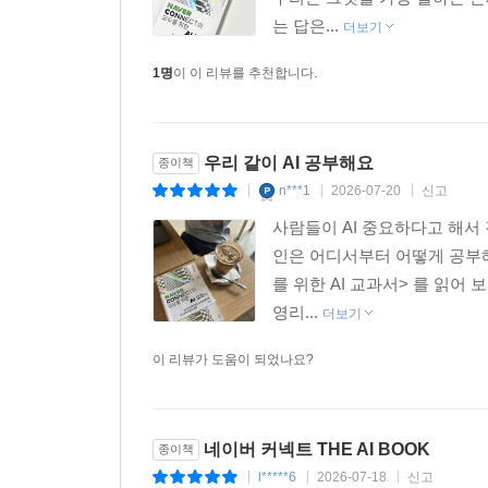
2월부터 단계적으로 적용하기 시작한 것도, OECD
는 답은...
더보기
공동 진행한 것도, 우리나라가 2026년 1월부터 A
아무리 훌륭해도 그것을 현실에서 구현해야 하는 것은
1명
이 이 리뷰를 추천합니다.
방향으로 기술을 이끌 수 있는 개인의 능력’이다. 
나침반이다.
우리 같이 AI 공부해요
종이책
n***1
2026-07-20
신고
|
|
|
사람들이 AI 중요하다고 해서
인은 어디서부터 어떻게 공부해야
를 위한 AI 교과서> 를 읽어
영리...
더보기
이 리뷰가 도움이 되었나요?
네이버 커넥트 THE AI BOOK
종이책
l*****6
2026-07-18
신고
|
|
|