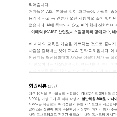
인공지능의 전 지형을 한 권에
--- pp.93-94
되어줍니다.
본문 10개 장은 AI 기술의 흐름을 차근차근 짚어
저자들은 AI의 본질을 깊이 파고들어, 사람이 중
인공지능의 본질과 기계학습·딥러닝의 원리(1·3·4장
최근에는 더 나은 알고리즘을 개발하는 것보다 고품
윤리적 사고 등 인류가 오랜 시행착오 끝에 빚어낸 
공정성(6장), 스스로 판단하고 행동하는 에이전틱 AI와
는 흐름이 주목받고 있습니다. 과거에는 모델의 구
없습니다. AI에 종속되지 않고 AI와 함께 진화하며
공공선을 위한 AI 기술(10장)을 망라한다. 각 
에는 데이터의 정확한 레이블링, 다양성 확보, 오류
- 이태억 (KAIST 산업및시스템공학과 명예교수, 
분석가, 마케팅 기획팀장 등 다양한 직업군이 AI
패를 가르는 시대가 된 것입니다.
바로 연결되도록 설계했다.
--- p.108
AI 시대의 교육은 기술을 가르치는 것으로 끝나지
사람을 길러내는 것이 교육의 진짜 과제입니다. 이 책
“AI가 쓴 게 제가 쓴 것보다 훨씬 나은데,
블랙박스 문제가 단순한 기술적 호기심의 대상에 그치
인공지능 혁신융합대학 사업을 이끌며 제가 늘 절감
왜 직접 써야 하나요?”
출 신청을 거절했는데 그 이유를 알 수 없다면 은행
더 중요하다는 사실입니다. 이 책은 데이터부터 에이
AI 시대, 사람의 자리를 묻다
진단을 온전히 신뢰하기 어렵습니다. 자율주행 자동차
시나리오를 통해 ‘12가지 인간 중심 사고’가 실제
본격적인 인공지능 설명에 들어가기에 앞서 인간 중
편향이 섞여 있거나 오류가 발생했을 때 원인을 찾
학생과 실무자 모두에게 이 책은 단순히 지식을 전
씨는 한 반 32명 중 17명의 독후감이 흡사 같은
--- p.146
- 김수형 (전남대학교 인공지능학부 교수, 인공지능
회원리뷰
(13건)
“그냥 AI한테 시켰어요.” 서영 씨가 충격을 받은 
매주 10건의 우수리뷰를 선정하여 YES포인트 3만원을 드
자료도 AI가 요약해준 것을 바탕으로 만들고 있었기
패기 넘치는 제목처럼, 이 책은 AI 시대를 살아
권장하는 프롬프트에는 몇 가지 공통 요소가 있습니다
3,000원 이상 구매 후 리뷰 작성 시
일반회원 300원, 마니아
학생은 무엇을 배워야 하는지, 그리고 우리는 어떻
눈높이에 맞춰 설명할 뿐만 아니라, 우리 삶에 밀
eBook은 다운로드 후 작성한 리뷰만 YES포인트 지급됩니
락(context), 구체적으로 무엇을 해야 하는지를 명시한 
물음이 되었다.
클래스는 첫번째 회차 주문확정 시점부터 마지막 회차 주문
호기심, 맥락적 이해, 비판적 성찰 같은 인간만의 
양을 결정하는 출력 형식(format)입니다.
사락 독서모임으로 진행된 클래스는 사락 독서모임 게시판
세계경제포럼(WEF)의 2025년 〈미래 직업 보고
과정은 흥미롭고도 묵직합니다. 기술에 매몰되지 않