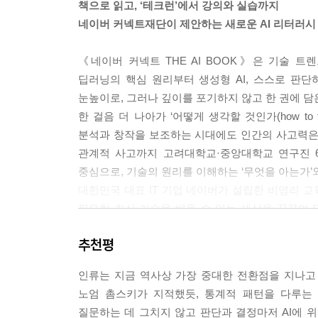
책으로 읽고, ‘테크런’에서 강의와 실습까지
네이버 커넥트재단이 제안하는 새로운 AI 리터러시
현장에 따라 인간의 감독은 3가지 수준으로 구체화됩
접 개입하는 ‘인간 참여--- p.human-in-the-
《네이버 커넥트 THE AI BOOK》은 기술 
가져오는 ‘인간 감시--- p.human-on-the-loop
딥러닝의 핵심 원리부터 생성형 AI, 스스로 판
man-in-command)’가 그것입니다. 이러한 
눈높이로, 그러나 깊이를 포기하지 않고 한 권에 담은 책
궁극적인 윤리적·법적 책임이 항상 인간에게 있음을
한 걸음 더 나아가 ‘어떻게 생각할 것인가(how to
--- pp.55-56
분석과 창작을 보조하는 시대에도 인간의 사고력은 
관계적 사고까지 고려대학교·중앙대학교 연구진 6
그러나 이 가능성에는 그림자도 있습니다. 생성형 AI는 ‘역량
중심으로, 기술의 원리를 이해하는 ‘무엇을 아는가’
혜택을 누립니다. 기본 역량이 10인 사람과 20인 사람
대한민국 대표 IT 기업 네이버가 설립한 비영리 교
것이 바로 인공지능 도구를 잘 활용하는 사람과 그러지 못하
필요한 최신 기술을 배울 수 있는 세상을 꿈꾸며 
--- p.58
인공지능 기술의 확산이 또 다른 격차로 이어지지 
추천평
것에 그치지 않고, 네이버 커넥트재단의 무료 학
데이터 리터러시는 거창한 기술이 아닙니다. 뉴스에서
실습하며 AI를 이해하고 활용하는 실질적 역량인 ‘A
이 편향되지는 않았을까?’라고 한 번 더 생각해보는
인류는 지금 역사상 가장 중대한 전환점을 지나고
제시하는 통계 수치의 출처와 맥락을 확인하는 것,
노엄 촘스키가 지적했듯, 통계적 패턴을 다루는
기본 원리부터 에이전틱 AI와 공공선까지
않으며, 합리적 근거를 바탕으로 판단하는 자세야말
질문하는 데 그치지 않고 판단과 결정마저 AI에 