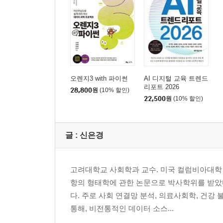
5. 창작하는 기계의 시대: 생성형 AI
AI의 문장과 사람의 마음
기계가 세상을 짓는 방식
진심을 전하는 감각: 사회·관계적 사고
6. 기술의 힘과 인간의 책임: 데이터 윤리
오렌지3 with 파이썬
AI 디지털 교육 트렌드
'동의' 클릭 후 벌어지는 일들
리포트 2026
28,800
원
(10% 할인)
데이터가 던지는 도덕적 질문들
22,500
원
(10% 할인)
기술의 나침반: 윤리적 사고
글 :
신은경
7. 실행하는 지능: 에이전틱 AI와 피지컬 AI
AI 비서와 인간의 판단
행동하는 '팔다리'를 얻은 AI
고려대학교 사회학과 교수. 미국 컬럼비아대학
주체적 위임의 지혜: 주체성
항의 형태학에 관한 논문으로 박사학위를 받았
다. 주로 사회 연결망 분석, 의료사회학, 건강
8. 기술과 산업이 함께 만드는 변화: AI+X
통해, 비전통적인 데이터 소스...
기계와 인간이 동료가 된 현장