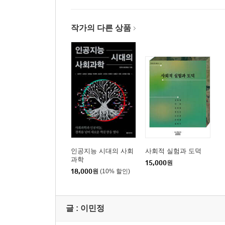
세상의 모든 분야와 만난 AI
기술의 주인으로 서는 힘: 주체성, 호기심, 비판적 
작가의 다른 상품
9. 인간과 기술의 공존: AI 협업
비서로 쓸 것인가, 상전으로 모실 것인가
인공지능을 믿되 검증하는 법
함께 살아가는 지혜: 윤리적 사고, 비판적 사고, 맥
10. 공공선을 위한 기술: AI for Good
쓰레기통이 스스로 생각한다면
사각지대를 비추는 기술의 실천과 원칙
공익을 완성하는 사고: 맥락적 사고, 통합적 사고, 
인공지능 시대의 사회
사회적 실험과 도덕
과학
15,000
원
18,000
원
(10% 할인)
찾아보기
글 :
이민정