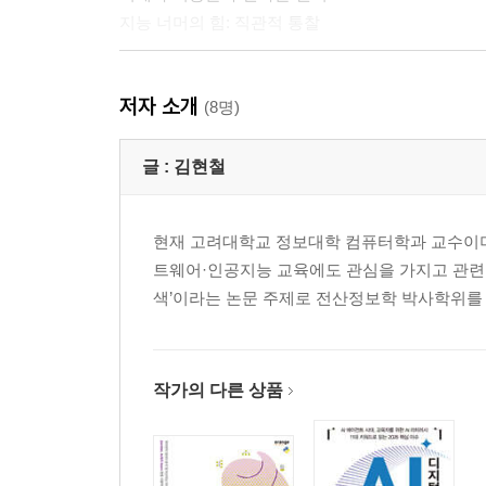
지능 너머의 힘: 직관적 통찰
2. 세상을 읽는 새로운 언어: 데이터
저자 소개
숫자 속에 숨은 삶의 진실
(8명)
세상을 기록하는 보이지 않는 흔적
데이터를 읽는 무기: 호기심, 문제 해결적 사고, 맥
글 :
김현철
3. 패턴을 찾는 AI의 방식: 기계학습
현재 고려대학교 정보대학 컴퓨터학과 교수이며
AI는 어떻게 취향을 알아내는가?
트웨어·인공지능 교육에도 관심을 가지고 관련
스스로 정답을 깨닫는 기계
색’이라는 논문 주제로 전산정보학 박사학위를
엔진을 조종하는 전략: 창의적 사고, 문제 해결적 
4. 뇌를 닮은 회로의 진화: 딥러닝
'정상' 판정 이면의 진실
작가의 다른 상품
인공신경망의 탄생과 도약
블랙박스를 여는 열쇠: 성찰적 사고