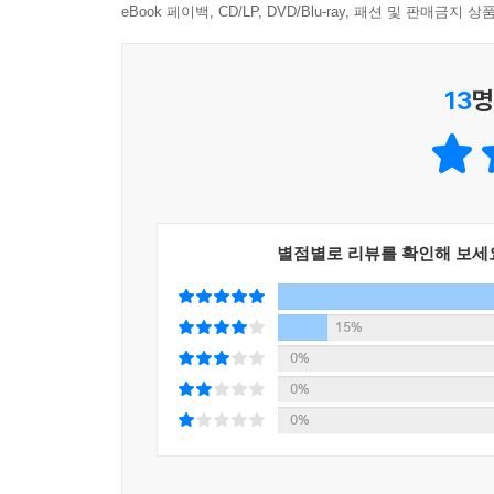
--- p.175
eBook 페이백, CD/LP, DVD/Blu-ray, 패션 및 판매금
빠르게 중요해지는 역량으로 AI·빅데이터 같은 기술
감당하는 주체는 결국 인간이라는 자각을 또렷하게
꼽았다. 그렇다면 그 역량의 정체는 무엇인가. 이 
- 정혜승 (북살롱 오티움 공동대표, 前 카카오 부사
특히, 현장의 무게중심은 ‘문장을 잘 쓰는 기술’에
상호작용하는 구체적인 장면에서 각 역량이 어떻게 작
하면서, ‘단계별로 생각해보자’라고 지시하지 않아도
13
명
도구가 무엇이 됐든 그것을 주체적으로 운용하는 
내는 신호는 ‘프롬프트 기법을 더 정교하게 다듬어
발휘하고 있으며, 다만 그것을 의식적으로 단련하고 
엇을 풀게 할 것인가, 그 결과를 어떻게 검증할 것
증 기준이 더 큰 차이를 만들어냅니다.
OECD, 세계경제포럼, 유럽연합 등
--- pp.176-177
세계적인 기준을 바탕으로 정리한 미래 역량
12가지 인간 중심 사고
별점별로 리뷰를 확인해 보세
우리는 모델명과 가격의 목록이 아니라, 이 흐름이 
‘12가지 인간 중심 사고’는 고려대학교·중앙대학
의 손을 떠나기 시작했고, 가정용 휴머노이드의 등장
분석하고, 학계·산업계 전문가 검증을 거쳐 한국 사
갑니다. 그래서 사용자에게는 새로운 질문이 따라옵
15%
‘성찰하기’라는 세 축으로 구성되는데, 세 축은 별
것인지, 사고가 발생했을 때 책임을 어떻게 설계할 
0%
이룬다. 중심을 잡아야 융합할 수 있고, 융합한 결과
어디까지 위임할 준비가 되어 있는가’에 있습니다.
0%
--- p.241
0%
*중심 잡기: AI 시대의 변화에 휘둘리지 않고 스
아니라 ‘이 답이 나의 목적에 부합하는가’를 스스로
전통적인 소프트웨어는 규칙이 코드로 적혀 있어 문
사라지고 오늘의 최신 기술이 내일이면 구식이 되는
터에서 만들어집니다. 따라서 데이터가 바뀌면 규칙