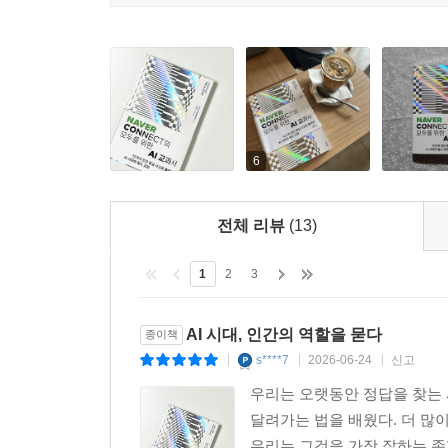
답을 만들어주는 시대에 좋은 질문을 던지는 능력
아니며, 책임의 차이를 만들어냅니다. 모델이 내린 
하다.
영과 평가까지 함께 들여다봐야 합니다.
--- p.287
*융합하기: AI를 도구 삼아 전문성과 융합하여 새
만든 초안 위에 자신만의 관점과 경험을 얹어 전에 없
이때 협업의 기술은 ‘정답을 더 빨리 얻기’가 아니라
있는가’를 가려내는 문제 해결적 사고, 수십만 건
라고 요청할 수 있습니다. ‘이 주장에 가장 강한 반
6
분석 결과를 하나로 엮어 전체 그림을 그리는 통
면?’ 같은 질문은 결과의 안전성을 높입니다. AI를
갖는다는 것을 아는 맥락적 사고—이 다섯 역량이 
는 뜻입니다.
전체 리뷰
(13)
*성찰하기: AI가 강력해질수록 그 결과를 무비판적
--- p.301
기술이 사회적 신뢰 안에서 지속되기 위한 조건이다
1
2
3
있는 시대에 AI 결과물의 편향과 오류를 가려내는 비
AI의 판단을 받아들이기 전에 왜 이런 결과가 나왔
AI 시대, 인간의 역할을 묻다
종이책
요약해주는 시대에도 관계의 미묘한 결을 읽고 신
s****7
2026-06-24
신고
|
|
|
그것을 쓰는 사람의 판단이 끝까지 살아 있어야 한다
우리는 오랫동안 정답을 찾는 
달려가는 법을 배웠다. 더 많
세계 최초의 포괄적 AI 규제법인 유럽연합 인공지능법(
우리는 그것을 가장 잘하는 존