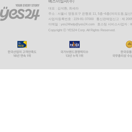
대표 : 김석환, 최세라
주소 : 서울시 영등포구 은행로 11, 5층~6층(여의도동,일신
사업자등록번호 : 229-81-37000 통신판매업신고 : 제 200
이메일 : yes24help@yes24.com 호스팅 서비스사업자 :
Copyright ⓒ YES24 Corp. All Rights Reserved.