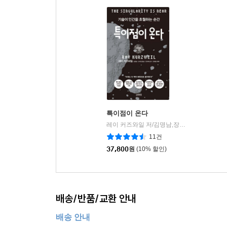
특이점이 온다
레이 커즈와일 저/김명남,장시형 역/진대제 감수/정재승 해제
11건
37,800
원
(10% 할인)
배송/반품/교환 안내
배송 안내