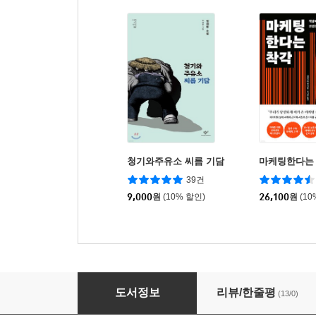
청기와주유소 씨름 기담
마케팅한다는
39건
9,000
원
(10% 할인)
26,100
원
(10
네이버 커넥트 THE AI BOOK
도서정보
리뷰/한줄평
(13/0)