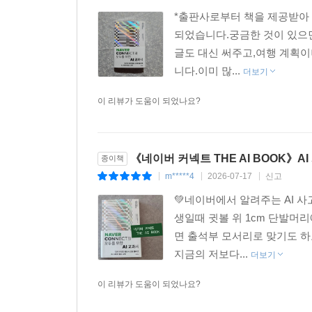
*출판사로부터 책을 제공받아 
되었습니다.궁금한 것이 있으면
글도 대신 써주고,여행 계획이
니다.이미 많...
더보기
이 리뷰가 도움이 되었나요?
《네이버 커넥트 THE AI BOOK》A
종이책
m*****4
2026-07-17
신고
|
|
|
💚네이버에서 알려주는 AI 사
생일때 귓볼 위 1cm 단발머
면 출석부 모서리로 맞기도 하
지금의 저보다...
더보기
이 리뷰가 도움이 되었나요?