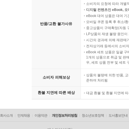
소비자의 요청에 따라 개별
디지털 컨텐츠인 eBook, 
eBook 대여 상품은 대여 기
모바일 쿠폰 등록 후 취소/환
반품/교환 불가사유
중고상품이 구매확정(자동 
LP상품의 재생 불량 원인이 기
시간의 경과에 의해 재판매가
전자상거래 등에서의 소비자
eBook 세트 상품은 일괄 
1개의 상품으로 취급 및 판매
우, 세트 상품 전부 및 세트
상품의 불량에 의한 반품, 교
소비자 피해보상
준하여 처리됨
환불 지연에 따른 배상
대금 환불 및 환불 지연에 
회사소개
인재채용
이용약관
개인정보처리방침
청소년보호정책
도서홍보안내