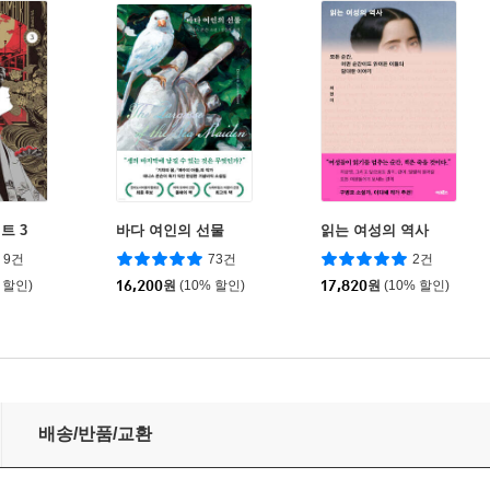
트 3
바다 여인의 선물
읽는 여성의 역사
9건
73건
2건
 할인)
16,200
원
(10% 할인)
17,820
원
(10% 할인)
배송/반품/교환