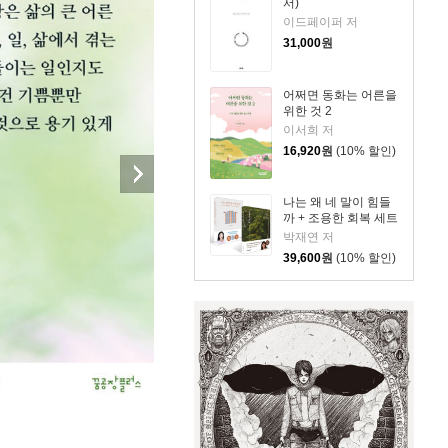
서)
이드페이퍼 저
31,000
원
어쩌면 동화는 어른을
위한 것 2
이서희 저
16,920
원
(10% 할인)
나는 왜 네 말이 힘들
까 + 조용한 회복 세트
박재연 저
39,600
원
(10% 할인)