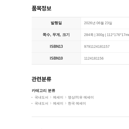
품목정보
발행일
2026년 06월 23일
쪽수, 무게, 크기
284쪽 | 300g | 112*176*17
ISBN13
9791124181157
ISBN10
1124181156
관련분류
카테고리 분류
국내도서
에세이
명상/치유 에세이
국내도서
에세이
한국 에세이