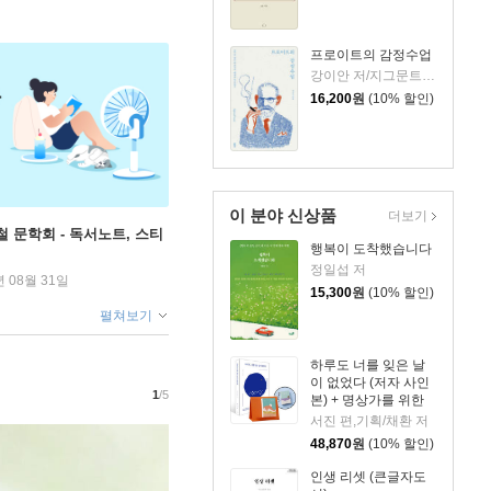
프로이트의 감정수업
강이안 저/지그문트 프로이트 원저
16,200
원
(10% 할인)
이 분야 신상품
더보기
철 문학회 - 독서노트, 스티
행복이 도착했습니다
정일섭 저
년 08월 31일
15,300
원
(10% 할인)
펼쳐보기
하루도 너를 잊은 날
이 없었다 (저자 사인
1
/5
본) + 명상가를 위한
365일 수행일력 + 키
서진 편,기획/채환 저
링 세트
48,870
원
(10% 할인)
인생 리셋 (큰글자도