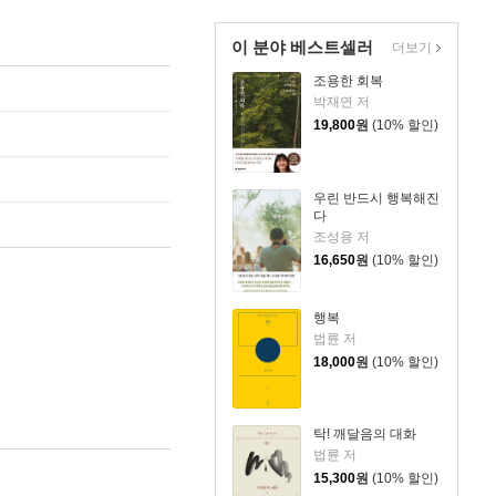
이 분야 베스트셀러
더보기
조용한 회복
박재연 저
19,800
원
(10% 할인)
우린 반드시 행복해진
다
조성용 저
16,650
원
(10% 할인)
행복
법륜 저
18,000
원
(10% 할인)
탁! 깨달음의 대화
법륜 저
15,300
원
(10% 할인)