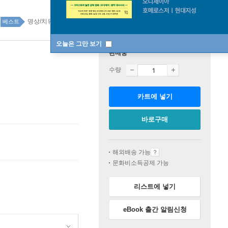
명상/치유 에세이 42위
명상/치유 에세이 top100 9주
베스트
오늘은 그만 보기
판매중
수량
카트에 넣기
바로구매
해외배송 가능
문화비소득공제 가능
리스트에 넣기
eBook 출간 알림신청