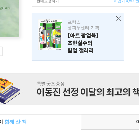
판매요청하기
매입가 4,500
프랑스
퐁피두센터 기획
[아트 팝업북]
초현실주의
팝업 갤러리
들이
함께 산 책