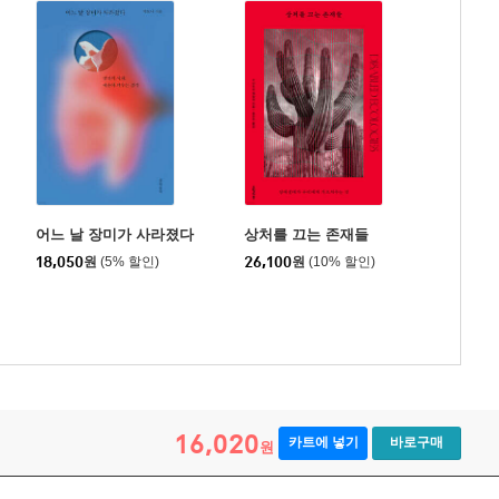
어느 날 장미가 사라졌다
상처를 끄는 존재들
18,050
원
(5% 할인)
26,100
원
(10% 할인)
16,020
카트에 넣기
바로구매
원