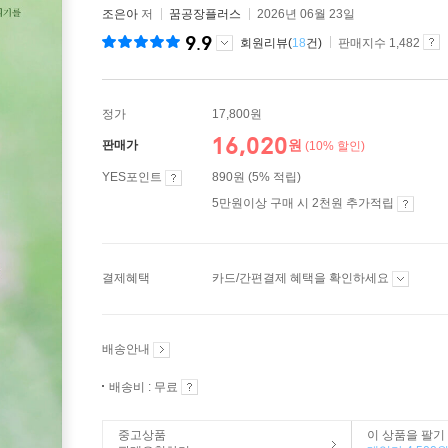
조은아
저
꿈공장플러스
2026년 06월 23일
9.9
회원리뷰(
18
건)
판매지수 1,482
정가
17,800원
16,020
원
판매가
(10% 할인)
YES포인트
890원 (5% 적립)
5만원이상 구매 시 2천원 추가적립
결제혜택
카드/간편결제 혜택을 확인하세요
배송안내
배송비 : 무료
중고상품
이 상품을 팔기