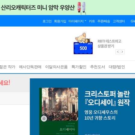
로그인
회원가입
마이페이지
카트
주문/배송
고객센터
Gl
젊은 작가
예사단독판매
이달의사은품
특가할인
추천도서
대량/법인
세요!