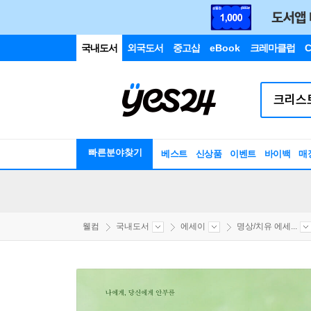
국내도서
외국도서
중고샵
eBook
크레마클럽
C
빠른분야찾기
베스트
신상품
이벤트
바이백
매
웰컴
국내도서
에세이
명상/치유 에세...