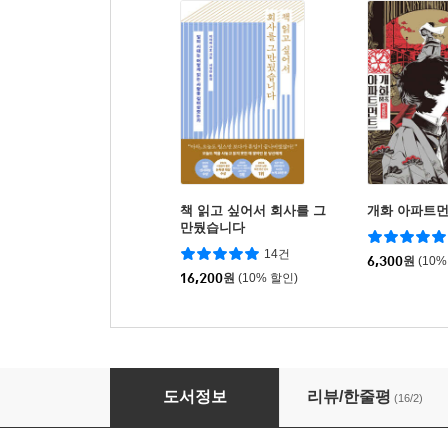
책 읽고 싶어서 회사를 그
개화 아파트먼
만뒀습니다
14건
6,300
원
(10%
16,200
원
(10% 할인)
나를, 당신을 읽어내기 위해
도서정보
리뷰/한줄평
(16/2)