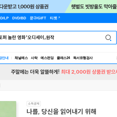
D/LP
DVD/BD
문구
/GIFT
티켓
장안내
채널예스
사락
예스펀딩
클래스24
독서유형검사
RBTI Lab
독서유형검사
주말에는 더욱 알뜰하게!
최대 2,000원 상품권 받으
소득공제
나를, 당신을 읽어내기 위해