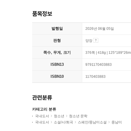
품목정보
발행일
2026년 06월 05일
판형
양장
쪽수, 무게, 크기
376쪽 | 418g | 125*189*26
ISBN13
9791170403883
ISBN10
1170403883
관련분류
카테고리 분류
국내도서
청소년
청소년 문학
국내도서
소설/시/희곡
스페인/중남미소설
중남미