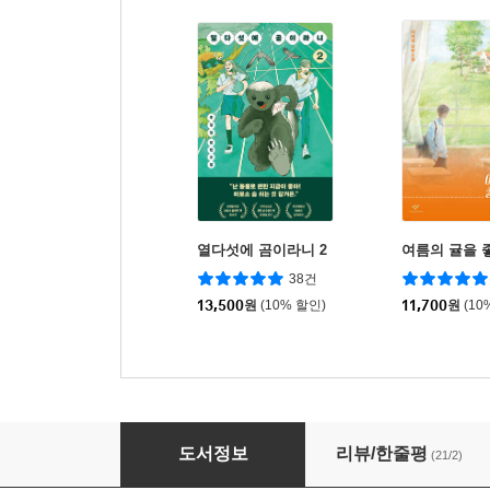
열다섯에 곰이라니 2
여름의 귤을 
38건
13,500
원
(10% 할인)
11,700
원
(10
야생의 책
도서정보
리뷰/한줄평
(21/2)