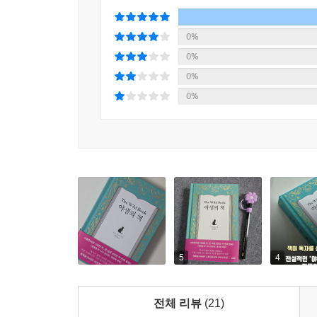
“나에게 좋은 글이란 장르를 불문하고, 텍스트가 
〈야생의 책〉은 훌륭한 예라 할 수 있다. 띠또 
0%
마술적 리얼리즘이 공존하는 비요로는 문학과 독서
0%
돌보고 지키는 책임을 맡기며, 그들을 진지하게 
0%
변화하고 성장한다. 비요로의 소설은 청소년문학(YA
0%
나이가 들수록 인생이라는 이야기를 길들이기보다는,
- 로스엔젤레스 서평단
“어렸을 때 〈유령 요금소〉, 십대 때 〈화씨 451
비요로의 〈야생의 책〉의 마법을 곧 발견하게 될 어
- 스카이라이트 북스
“멕시코에서 처음 출간된 이 기발한 이야기는, 책
시선으로 바라보게 될 것이다. 〈야생의 책〉은 
까따리나에 대한 감정을 받아들이는 후안의 모습
5
4
욕구부터 문학적 레시피를 만들어 내는 모습에 이
읽어야 할 작품이다.
전체 리뷰
(21)
- 북트러스트