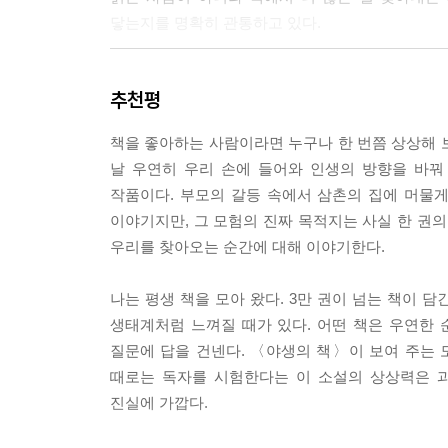
닿는지를 명확히 관통하고 있다.
나는 무서운 수수께끼가 담긴 그 책을 시각장애인을
할 수 없을 지경에 이르렀다. … 나는 한 서가로 걸
소설과 현실의 경계
들이 덩달아 떨어졌다. 마치 책들이 그 책을 꼼짝 못
추천평
아이와 어른의 경계를 넘나드는
--- p.191
매력적인 보르헤스적 서가 이야기
책을 좋아하는 사람이라면 누구나 한 번쯤 상상해 보
“그 순간부터 줄곧, 나는 책을 계속 읽었다. 내가 
날 우연히 우리 손에 들어와 인생의 방향을 바꿔
〈야생의 책〉은 소설과 현실의 경계를 넘나든다
작품이다. 부모의 갈등 속에서 삼촌의 집에 머물
도서관의 또 다른 얼굴처럼 느껴진다. 미로처럼 얽
--- p.364
이야기지만, 그 모험의 진짜 목적지는 사실 한 권의
퍼즐이 아니다. 도서관은 아이의 삶과 감정 속으로 
우리를 찾아오는 순간에 대해 이야기한다.
책임은 어린 주인공 후안에게 맡겨진다. 비요로는 어
변화에 응답하는 일이다. 어린이를 진지하게 대하는 
나는 평생 책을 모아 왔다. 3만 권이 넘는 책이 
생태계처럼 느껴질 때가 있다. 어떤 책은 우연한 
이야기는 어린이를 주인공으로 삼지만, 어린이만을 
질문에 답을 건넨다. 〈야생의 책〉이 보여 주는 
받아들일 준비가 되어 있는가’라는 질문을 던지며, 
때로는 독자를 시험한다는 이 소설의 상상력은 
한때 자신도 책 앞에서 책임감 있는 독자였음을 
진실에 가깝다.
일임을 보여 준다. 소설과 현실의 경계를 허물고 
살아 있음을 증명해 보인다.