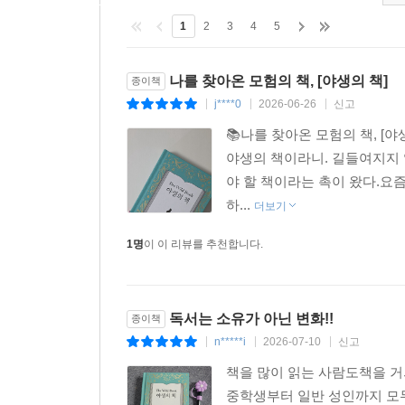
1
2
3
4
5
“책이 왜 강력하고 놀라운 존재인지를 정면으로 건
탐색하는 연습장이 되어 우리에게 기술·자신감·
애서가라 생각한다면, 이 책은 말 그대로 필독서다.”
나를 찾아온 모험의 책, [야생의 책]
종이책
- 플레잉바이더북
j****0
2026-06-26
신고
|
|
|
📚나를 찾아온 모험의 책, [
“이 책은 정말 최고예요. 엄청 흥미롭고, 정말 많
야생의 책이라니. 길들여지지 
야생의 책이 행동하는 방식도 좋아요. 이 이야기
야 할 책이라는 촉이 왔다.요즘
사랑하는 사람이라면 누구에게나 최고의 이야기예요
하...
더보기
- 라이플 (Raifl,9세,《키즈북버즈》)
1명
이 이 리뷰를 추천합니다.
독서는 소유가 아닌 변화!!
종이책
n*****i
2026-07-10
신고
|
|
|
책을 많이 읽는 사람도책을 거의
중학생부터 일반 성인까지 모두