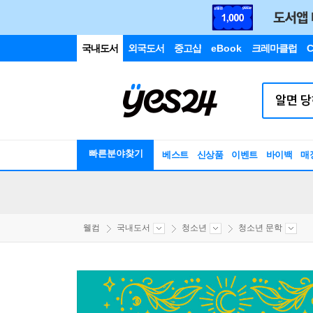
국내도서
외국도서
중고샵
eBook
크레마클럽
C
빠른분야찾기
베스트
신상품
이벤트
바이백
매
웰컴
국내도서
청소년
청소년 문학