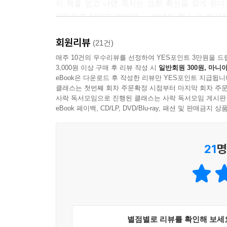
이 책을 덮고 나면 독자는 묘한 확신을 갖게 된다
기다리고 있다고 말이다. 〈야생의 책〉은 독서가
그리고 은근히 속삭인다. 도서관의 서가 어딘가에서,
회원리뷰
- 정재승 (KAIST 뇌인지과학과 교수)
(21건)
매주 10건의 우수리뷰를 선정하여 YES포인트 3만원을 드
“여름의 방문이 환상적인 도서관을 열어젖히는 후안 
3,000원 이상 구매 후 리뷰 작성 시
일반회원 300원, 마니아
eBook은 다운로드 후 작성한 리뷰만 YES포인트 지급됩니
아무도 끝까지 읽어 내지 못한 ‘야생의 책’이 숨어 
클래스는 첫번째 회차 주문확정 시점부터 마지막 회차 주문
까따리나와 함께 그 탐색에 나서며 이 모험은 더
사락 독서모임으로 진행된 클래스는 사락 독서모임 게시판
사랑으로 가득 찬 작품이다.”
eBook 페이백, CD/LP, DVD/Blu-ray, 패션 및 판매금
- 월스트리트 저널
“책은 다른 세계로 통하는 관문이다. 〈야생의 
21
명
이야기의 힘을 배우는 과정을 그린 소설이다. 이 
로렌스 쉬멜이 번역한 후안 비요로의 글은 사랑스
자랑하는 작가이며, 〈야생의 책〉은 그의 대표작
있는 〈야생의 책〉은 시대를 초월한, 독서에 대한 
- 포워드 리뷰
별점별로 리뷰를 확인해 보세