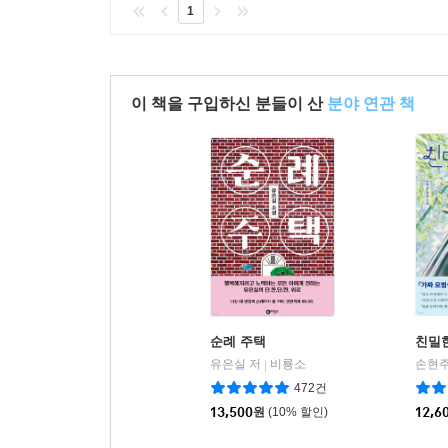
1
이 책을 구입하신 분들이 산
분야 연관 책
순례 주택
친밀
유은실 저
비룡소
손현주
|
472건
13,500
원
(10% 할인)
12,6