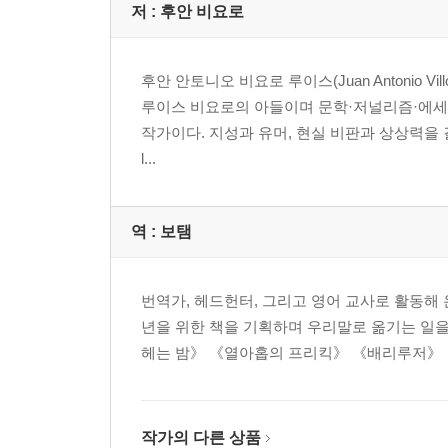
지그재그 방사선 301
저 :
후안 비요로
그림자 클럽 318
더 군침 도는 미끼 338
후안 안토니오 비요로 루이스(Juan Antonio V
끝나면 시작되는 것 347
루이스 비요로의 아들이며 문학·저널리즘·에세
작가이다. 지성과 유머, 현실 비판과 상상력을
l...
역 :
보탬
번역가, 헤드헌터, 그리고 영어 교사로 활동해
년을 위한 책을 기획하며 우리말로 옮기는 일을
헤는 밤》 《열아홉의 프리킥》 《배리루저》 
작가의 다른 상품