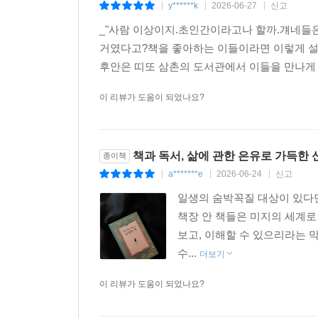
y******k
2026-06-27
신고
|
|
|
_"사람 이상이지.초인간이라고나 할까.걔네들은
거였다고?책을 좋아하는 이들이라면 이렇게 설레
후안은 띠또 삼촌의 도서관에서 이들을 만나게 
이 리뷰가 도움이 되었나요?
책과 독서, 삶에 관한 은유로 가득한 
종이책
a*******e
2026-06-24
신고
|
|
|
일생의 숨박꼭질 대상이 있다면,
책장 안 책들은 미지의 세계로
보고, 이해할 수 있으리라는 막
수...
더보기
이 리뷰가 도움이 되었나요?