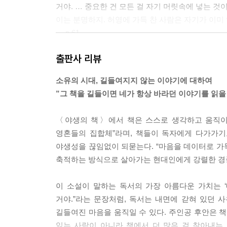
거야. … 중요한 건 모든 걸 자기 머릿속에 넣는 것
이는 분명하지. 허영에 가득 찬 사람은 자기가 이미
--- p.61
출판사 리뷰
“우리의 머리는 저마다 다른 기계처럼 작동하지. 그
--- p.82
소유의 시대, 길들여지지 않는 이야기에 대하여
”그 책을 길들이면 네가 항상 바라던 이야기를 읽을 
“책들은 거울과 같아. 사람들은 누구나 자기들 머릿
뿐이라는 거야.”
〈야생의 책〉에서 책은 스스로 생각하고 움직이
--- p.144
영혼들의 집합체”라며, 책들이 독자에게 다가가기
야생성을 끊임없이 되묻는다. “마음을 데이터로 가득
“그 책이 그분들에게서 도망쳐 버렸대. 반항아 같은
축적하는 방식으로 살아가는 현대인에게 강렬한 경
마처럼 말이야.”
--- p.152
이 소설이 말하는 독서의 가장 아름다운 가치는 ‘
거야.”라는 문장처럼, 독서는 내면에 갇혀 있던
“일하는 직관이 지식보다 가치가 있는 법이란다.”
길들여진 마음을 움직일 수 있다. 주인공 후안은 책
--- p.218
읽는 사람이 아니라 책에서 더 많은 걸 찾아내는