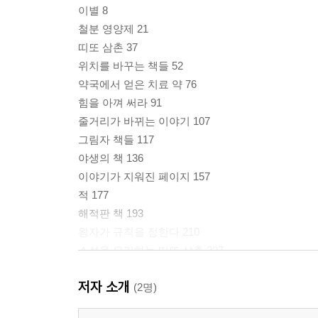
이별 8
철분 영양제 21
띠또 삼촌 37
위치를 바꾸는 책들 52
약국에서 얻은 치료 약 76
힘을 아껴 써라 91
줄거리가 바뀌는 이야기 107
그림자 책들 117
야생의 책 136
이야기가 지워진 페이지 157
적 177
해적판 책 193
왕자가 규칙을 정한다 210
소설을 요리하는 띠또 삼촌 227
도서관에 온 까따리나 242
저자 소개
시간을 담은 과자들 259
(2명)
소음 없는 모터들 284