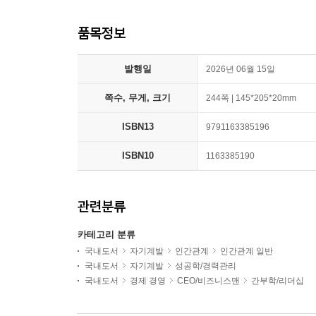
품목정보
발행일
2026년 06월 15일
쪽수, 무게, 크기
244쪽 | 145*205*20mm
ISBN13
9791163385196
ISBN10
1163385190
관련분류
카테고리 분류
국내도서
자기계발
인간관계
인간관계 일반
국내도서
자기계발
성공학/경력관리
국내도서
경제 경영
CEO/비즈니스맨
간부학/리더십