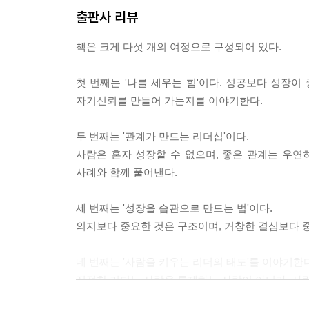
Part 4
출판사 리뷰
사람을 키우는 리더가 되라
책은 크게 다섯 개의 여정으로 구성되어 있다.
19장_ 센스와 재치는 리더의 품격 · 150
20장_다름을 품는 리더는 사람을 먼저 본다 · 159
첫 번째는 '나를 세우는 힘'이다. 성공보다 성장이
21장_ 인간적 매력이 가진 힘 · 166
자기신뢰를 만들어 가는지를 이야기한다.
22장_ 좋은 피드백이 사람을 바꾼다 · 174
23장_ 리더의 뒷모습이 사람을 키운다 · 184
두 번째는 '관계가 만드는 리더십'이다.
24장_ 사람을 믿는 리더는 다르다 · 192
사람은 혼자 성장할 수 없으며, 좋은 관계는 우연
사례와 함께 풀어낸다.
Part 5
삶으로이끄는리더십
세 번째는 '성장을 습관으로 만드는 법'이다.
의지보다 중요한 것은 구조이며, 거창한 결심보다 
25장_ 가장 나다운 길을 선택하라 · 200
26장_ 삶을 나누는 사람 · 207
네 번째는 '사람을 키우는 리더의 태도'를 이야기한다
27장_ 장학금 봉투에 담긴 선한 영향력 · 212
진정한 리더는 사람을 통제하는 사람이 아니라, 사
28장_ 삶으로 증명하는 리더십 · 220