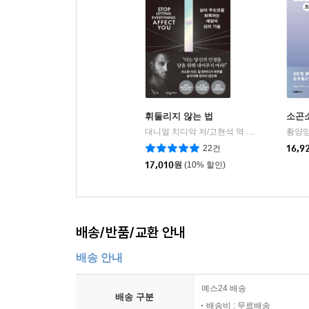
휘둘리지 않는 법
소곤
대니얼 치디악 저/고현석 역
웅진지식하우스
황양밍
|
22건
16,9
17,010
원
(10% 할인)
배송/반품/교환 안내
배송 안내
예스24 배송
배송 구분
배송비 : 무료배송