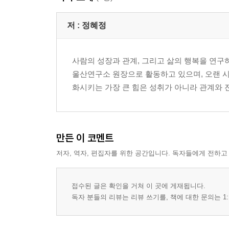
7장_ 관계는 먼저 다가가는 것이다 · 58
8장_ 인복은 정성에서 온다 · 64
저 :
정혜정
9장_ 가장 가까운 사람에게 정중하라 · 70
10장_ 신뢰는 일관성에서 자란다 · 77
사람의 성장과 관계, 그리고 삶의 행복을 연구하고 
11장_ 갈등 앞에서 드러나는 리더십 · 83
울산연구소 원장으로 활동하고 있으며, 오랜 시
12장_ 칭찬과 인정은 소통의 마법 지팡이 · 90
화시키는 가장 큰 힘은 성취가 아니라 관계와 진
13장_ 함께 걷는 리더십 · 97
Part 3
성장을루틴화하다
만든 이 코멘트
저자, 역자, 편집자를 위한 공간입니다. 독자들에게 전하고
14장_ 목표를 세우는 힘 · 104
15장_ 계획하고 집중하라 · 116
16장_ 중요한 일을 우선하라 · 123
접수된 글은 확인을 거쳐 이 곳에 게재됩니다.
17장_ 의지를 믿지 말고 구조를 만들어라 · 132
독자 분들의 리뷰는 리뷰 쓰기를, 책에 대한 문의는 1:
18장_ 휴식도 전략이다 · 141