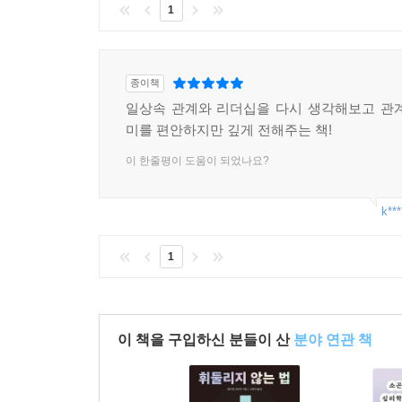
1
· 이 책의 특징
· 성공보다 '성장'의 가치를 이야기하는 따뜻한 자
종이책
일상속 관계와 리더십을 다시 생각해보고 관
· 심리학과 실제 삶의 경험을 접목한 공감형 리더십
미를 편안하지만 깊게 전해주는 책!
· 관계, 소통, 행복, 자기신뢰, 루틴 등 삶의 핵심 
이 한줄평이 도움이 되었나요?
· 각 장 마지막마다 독자가 직접 삶을 돌아볼 수 있
k***
· 강연 현장에서 만난 실제 사람들의 이야기와 진솔
1
이 책을 구입하신 분들이 산
분야 연관 책