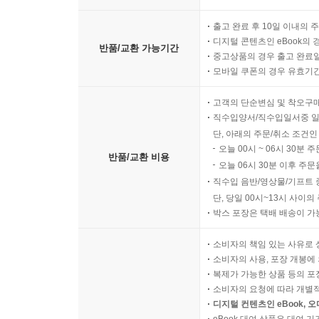
출고 완료 후 10일 이내의 
디지털 콘텐츠인 eBook의 
반품/교환 가능기간
중고상품의 경우 출고 완료일
모바일 쿠폰의 경우 유효기간(
고객의 단순변심 및 착오구
직수입양서/직수입일서중 일
단, 아래의 주문/취소 조건인
오늘 00시 ~ 06시 30분 
반품/교환 비용
오늘 06시 30분 이후 주문
직수입 음반/영상물/기프트 
단, 당일 00시~13시 사이
박스 포장은 택배 배송이 가
소비자의 책임 있는 사유로 
소비자의 사용, 포장 개봉에 
복제가 가능한 상품 등의 포장을 
소비자의 요청에 따라 개별
디지털 컨텐츠인 eBook, 