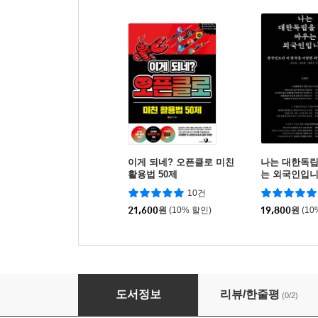
이게 되네? 오픈클로 미친
나는 대한독립
활용법 50제
는 외국인입
10건
21,600
원
(10% 할인)
19,800
원
(10
사람을 끌어당기는 관계 리더십
도서정보
리뷰/한줄평
(0/2)