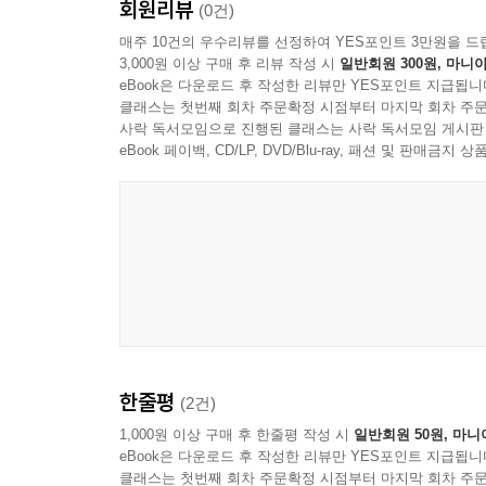
회원리뷰
29장_ 리더가 지닌 확신과 신념의 힘 · 227
마지막으로 이 책은 우리에게 묻는다.
(0건)
30장_ 성장은 여전히 나를 부른다 · 234
매주 10건의 우수리뷰를 선정하여 YES포인트 3만원을 드
3,000원 이상 구매 후 리뷰 작성 시
일반회원 300원, 마니아
에필로그 정원이 가르쳐준 것들 · 238
"당신은 어떤 사람으로 기억되고 싶은가?"
eBook은 다운로드 후 작성한 리뷰만 YES포인트 지급됩니
부록 메타리더십 메타코스 주요 원칙 · 240
클래스는 첫번째 회차 주문확정 시점부터 마지막 회차 주문
결국 인생에서 가장 오래 남는 것은 돈도, 직함도,
사락 독서모임으로 진행된 클래스는 사락 독서모임 게시판
이야기다.
eBook 페이백, CD/LP, DVD/Blu-ray, 패션 및 판매금
이 책은 성공을 향해 달리느라 지친 사람, 관계 때
모든 이들에게 전하는 따뜻한 응원의 메시지다.
오늘도 흔들리며 살아가는 우리에게 이 책은 조용히
"조금 늦어도 괜찮습니다.
완벽하지 않아도 괜찮습니다.
한줄평
(2건)
결국 우리를 다시 일으켜 세우는 것은 사람이고,
그 사람은 어쩌면 바로 당신 자신일지도 모릅니다.“
1,000원 이상 구매 후 한줄평 작성 시
일반회원 50원, 마니
eBook은 다운로드 후 작성한 리뷰만 YES포인트 지급됩니
클래스는 첫번째 회차 주문확정 시점부터 마지막 회차 주문