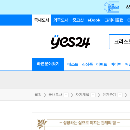
국내도서
외국도서
중고샵
eBook
크레마클럽
C
빠른분야찾기
베스트
신상품
이벤트
바이백
매
웰컴
국내도서
자기계발
인간관계