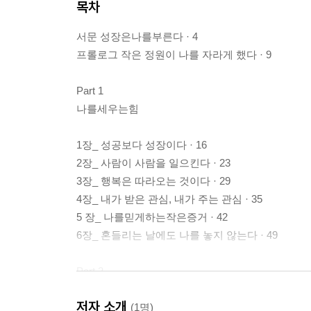
목차
서문 성장은나를부른다 · 4
프롤로그 작은 정원이 나를 자라게 했다 · 9
Part 1
나를세우는힘
1장_ 성공보다 성장이다 · 16
2장_ 사람이 사람을 일으킨다 · 23
3장_ 행복은 따라오는 것이다 · 29
4장_ 내가 받은 관심, 내가 주는 관심 · 35
5 장_ 나를믿게하는작은증거 · 42
6장_ 혼들리는 날에도 나를 놓지 않는다 · 49
Part 2
관계는리더십을만든다
저자 소개
(1명)