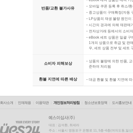
eBook 대여 상품은 대여 기
모바일 쿠폰 등록 후 취소/환
반품/교환 불가사유
중고상품이 구매확정(자동 
LP상품의 재생 불량 원인이 기
시간의 경과에 의해 재판매가
전자상거래 등에서의 소비자
eBook 세트 상품은 일괄 
1개의 상품으로 취급 및 판매
우, 세트 상품 전부 및 세트
상품의 불량에 의한 반품, 교
소비자 피해보상
준하여 처리됨
환불 지연에 따른 배상
대금 환불 및 환불 지연에 
회사소개
인재채용
이용약관
개인정보처리방침
청소년보호정책
도서홍보안내
대표 : 김석환, 최세라
주소 : 서울시 영등포구 은행로 11, 5층~6층(여의도동,일신