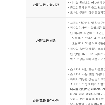
디지털 콘텐츠인 eBook의 
59. 디지털 세상은 8G로 가는데, 나는 아직 2G에 멈춰
그리고 명함 없는 내일이 두려워 잠 못 이루고 있다면.
반품/교환 가능기간
중고상품의 경우 출고 완료일
60. 내 20년 노하우가 유튜브 영상 하나보다 가치 없게
이 책은 당신을 위한 가장 든든한 서바이벌 가이드가
모바일 쿠폰의 경우 유효기간(
61. 꼰대가 되지 않으려 애쓸수록 더 소외당하는 서글픈
62. 기계가 내 일을 대신하는 세상, 나는 정말 필요 없
고객의 단순변심 및 착오구
회사는 당신을 책임지지 않지만,
직수입양서/직수입일서중 일
63. 다시 배우기엔 뇌가 굳었고, 안 배우기엔 당장 내
당신이 쌓아온 '시간'은 배신하지 않습니다.
단, 아래의 주문/취소 조건인
오늘 00시 ~ 06시 30분 
반품/교환 비용
이제 남이 설계한 그리드를 벗어나,
오늘 06시 30분 이후 주문
PART 10. [가족 소외] "돈 안 벌어오면, 당신이 이 집에
당신만의 자유로운 드로잉을 시작하십시오.
직수입 음반/영상물/기프트 
50대는 끝이 아니라,
단, 당일 00시~13시 사이
64. 현관문 비밀번호 누를 때, 안에서 들리던 웃음소리가
박스 포장은 택배 배송이 가
당신이라는 진짜 콘텐츠가 시작되는 최고의 전성기
65. 퇴직 고민을 털어놨더니 "그럼 내 생활비는?"이라고
소비자의 책임 있는 사유로 
66. 거실 소파에 앉아 있어도 섬에 갇힌 것 같은 지독한
소비자의 사용, 포장 개봉에 
67. 돈 벌어다 줄 땐 '우리 아빠', 돈 못 버니 '삼식어른' 
■ 이런 분들께 강력 추천합니다
복제가 가능한 상품 등의 포장을 
68. 집안 행사에 내 의견은 사라진 지 오래, 나는 그냥
소비자의 요청에 따라 개별
디지털 컨텐츠인 eBook, 
69. 퇴직 후 아내와 마주 앉아 밥 먹는 게 취업 면접보
? 퇴직이라는 단어만 들어도 가슴이 답답해지는 40
eBook 대여 상품은 대여 기
70. "수고했다"는 말 한마디면 되는데, 가족들은 내 지
? 가족 안에서 '경제적 인출기'로만 느껴져 고독한 
모바일 쿠폰 등록 후 취소/환
반품/교환 불가사유
? 회사 타이틀 없이 '나 자신'으로 서는 법이 막막한
중고상품이 구매확정(자동 