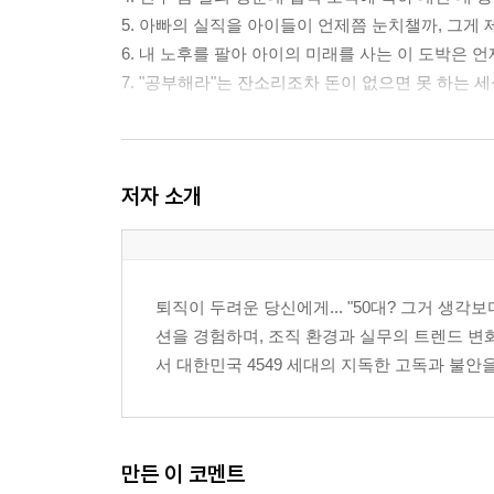
5. 아빠의 실직을 아이들이 언제쯤 눈치챌까, 그게 제일
6. 내 노후를 팔아 아이의 미래를 사는 이 도박은 언제
7. "공부해라"는 잔소리조차 돈이 없으면 못 하는 세상 
PART 2. [재취업] "이 나이에 신입으로 갈 수도 없고..."
저자 소개
8. 경력 20년인데, 막상 할 줄 아는 건 '회의'와 '보고'
9. 링크드인에 올린 내 프로필이 '안 팔리는 재고 상품'
10. "연령 제한 없음"이라는 공고에 지원하고 일주일째
퇴직이 두려운 당신에게... "50대? 그거 생
11. 자격증 따면 뭐 하나, 현장에서는 "어린 상사 모실
션을 경험하며, 조직 환경과 실무의 트렌드 변
12. 엊그제까지 부리던 업체 사장 밑으로 들어가야 할
서 대한민국 4549 세대의 지독한 고독과 불안을
13. 왕년의 무용담은 술안주도 안 된다, 당장 내일 갈 
14. 명함 없는 내가, 사회에서 몇 점짜리 인간인지 확
만든 이 코멘트
PART 3. [노후 빈곤] 100세 시대는 축복인가, 형벌인가