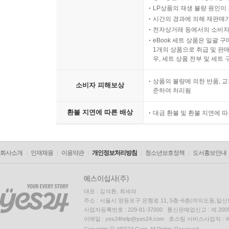
? 50대를 불안이 아닌 '설렘'으로 맞이하고 싶은 모
LP상품의 재생 불량 원인이 기
에필로그 | 명함이 사라진 자리에 진짜 '나'라는 콘텐츠
시간의 경과에 의해 재판매가
전자상거래 등에서의 소비자
eBook 세트 상품은 일괄 
1개의 상품으로 취급 및 판매
우, 세트 상품 전부 및 세트
상품의 불량에 의한 반품, 교
소비자 피해보상
준하여 처리됨
환불 지연에 따른 배상
대금 환불 및 환불 지연에 
회사소개
인재채용
이용약관
개인정보처리방침
청소년보호정책
도서홍보안내
대표 : 김석환, 최세라
주소 : 서울시 영등포구 은행로 11, 5층~6층(여의도동,일신
사업자등록번호 : 229-81-37000 통신판매업신고 : 제 200
이메일 : yes24help@yes24.com 호스팅 서비스사업자 :