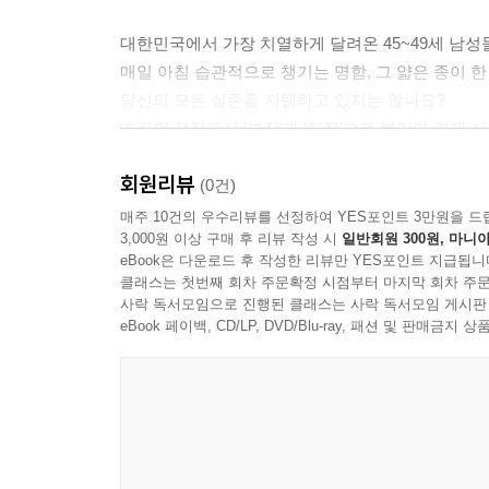
27. 돈 안 벌어오는 남편에게 집안 어른 대접은 사치였
28. 내가 사라져도 회사는 아무 일 없다는 듯 잘 돌아
대한민국에서 가장 치열하게 달려온 45~49세 남성
매일 아침 습관적으로 챙기는 명함, 그 얇은 종이 한
당신의 모든 실존을 지탱하고 있지는 않나요?
PART 5. [가계 부채] "우리 집인 줄 알았는데, 은행 
조직의 정점에서 '부장'과 '팀장'으로 불리며 결제 
정작 집으로 돌아오는 길 차창에 비친 모습은 언제
회원리뷰
29. 퇴직금 봉투가 통장을 거치지도 않고 은행으로 직
위태롭기만 합니다.
(0건)
30. 평생 일해서 번 돈이 결국 이자 갚는 데 다 들어갔다
매주 10건의 우수리뷰를 선정하여 YES포인트 3만원을 드
31. 금리 인상 뉴스에 사직서 써둔 가슴이 덜컥 내려앉
3,000원 이상 구매 후 리뷰 작성 시
일반회원 300원, 마니아
이 책은 단순히 '퇴직 이후'를 걱정하는 공포 마케팅
eBook은 다운로드 후 작성한 리뷰만 YES포인트 지급됩니
32. 내 이름으로 된 자산은 없고, 내 이름으로 된 빚만
생애 가장 뜨거운 사춘기를 겪고 있는 4549 남성
클래스는 첫번째 회차 주문확정 시점부터 마지막 회차 주문
33. 집값 떨어질까 봐 걱정하는 것보다 이자 못 낼까 
'인생 리모델링 기획안'입니다.
사락 독서모임으로 진행된 클래스는 사락 독서모임 게시판
34. "이번 달만 버티자"는 다짐을 10년째 하고 있는 내 
eBook 페이백, CD/LP, DVD/Blu-ray, 패션 및 판매금
35. 파산이라는 단어가 뉴스 속 남의 이야기가 아니게 
1. 팩트로 때리고 진심으로 안아주는 '따뜻한 현실주
PART 6. [이중 부양] 부모님 병원비와 자녀 학원비 사
이 책은 "다 잘 될 것"이라는 무책임한 위로를 거부
대신 우리 세대가 마주한 불안의 실체를 냉정하게 