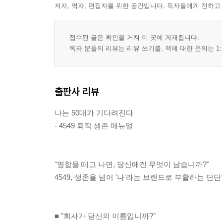
저자, 역자, 편집자를 위한 공간입니다. 독자들에게 전하고
15. 퇴직금 2억? 대출 갚고 나니 치킨 튀길 기름값도 
16. 국민연금 나올 때까지 15년, 이 '지옥의 골짜기'를
접수된 글은 확인을 거쳐 이 곳에 게재됩니다.
17. 아파트 한 채 있으면 뭐 하나, 당장 편의점 커피값
독자 분들의 리뷰는 리뷰 쓰기를, 책에 대한 문의는 1:
18. 폐지 줍는 어르신을 보며 나도 모르게 내 미래를 
19. "내일 지구가 멸망했으면 좋겠다"는 생각으로 잠드
20. 자식에게 짐이 되지 않는 방법은 '빨리 죽는 것'뿐
출판사 리뷰
21. 푼돈에 벌벌 떠는 노후가 이미 시작되었다는 불길한
나는 50대가 기다려진다
- 4549 퇴직 생존 매뉴얼
PART 4. [자존감] "부장님" 소리 안 들리면 나는 아무
22. 양복 대신 등산복을 입고 평일 낮에 산에 오르는 그
"명함을 떼고 나면, 당신에겐 무엇이 남습니까?"
23. 동창회에서 "요즘 뭐 해?"라는 질문에 화장실로 도
4549, 생존을 넘어 '나'라는 브랜드로 부활하는 단
24. 어제까지 고개 숙이던 후배의 눈빛이 하루아침에 
25. 회사 로고 박힌 다이어리가 세상에서 제일 소중했
26. 조직이라는 배경이 사라지자 나는 그냥 '배 나온 아
■ "회사가 당신의 이름입니까?"