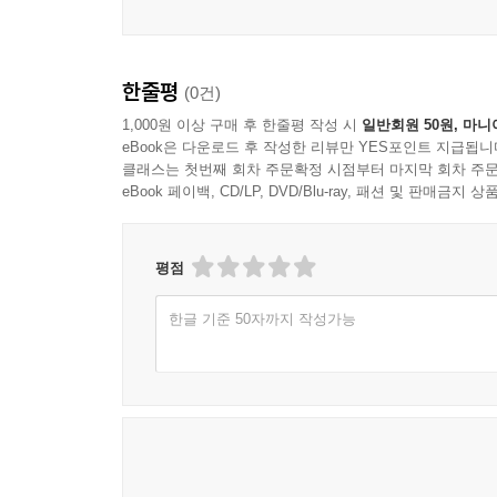
36. 치매 걸린 아버지 면회하고 오는 길에 아들 학원비
가족 내에서의 정서적 소외, 경제적 공급자로서의 압
37. 부모님 건강하시라는 기도가 때로는 무겁게 다가오
조직 내에서의 고립 등 차가운 팩트를 먼저 마주하게
38. "나중에 갚을게"라는 자식과 "미안하다"는 부모 사
하지만 그 끝에는 언제나 위트와 인생 철학이 담긴
한줄평
39. 내 노후 자금으로 부모님 수술비 결제하며 느낀 말 
(0건)
따뜻한 통찰이 기다리고 있습니다.
40. 형제들끼리 부모 부양으로 싸울 때, 내 처지가 가
1,000원 이상 구매 후 한줄평 작성 시
일반회원 50원, 마니
eBook은 다운로드 후 작성한 리뷰만 YES포인트 지급됩니
41. "아빠, 나는 누가 책임져?"라고 묻고 싶은 40대의 
"인생도 레이아웃이 엉망이면 다시 잡으면 된다"는
클래스는 첫번째 회차 주문확정 시점부터 마지막 회차 주문
42. 아무도 나를 돌봐주지 않는다는 걸 깨달은 뒤의 차
독자들에게 단순한 위로 이상의 실질적인 용기를 줍
eBook 페이백, CD/LP, DVD/Blu-ray, 패션 및 판매금
PART 7. [건강] 몸이 무너지면 내 가정도 무너진다 -
2. 완벽하게 설계된 생존 매뉴얼
평점
한글 기준 50자까지 작성가능
43. 건강검진 재검 통보가 해고 통지서보다 무섭게 느껴
이 책의 구성은 치밀합니다. 70개의 꼭지는 우리가
44. 술기운 없이는 잠들 수 없는 밤, 간 수치는 이미 
뼈아픈 순간을 드라마처럼 묘사한 [일상 에피소드]로
45. 고혈압 약 봉투를 숨기며 출근하는 내 모습이 비참
위기를 기회로 바꾸는 철학적 관점을 제시하는 [인생
46. "내가 아프면 우리 식구들은 길바닥에 나앉나?"라는
그리고 오늘 당장 실행 가능한 아주 작은 지침인
47. 예전 같지 않은 기억력과 체력, 현장에서 도태되는
[50대가 기다려지는 '오늘의 생존법']으로 이어집니
48. 실비 보험 하나에 온 가족의 운명을 걸고 버티는 
49. 스트레스가 몸을 갉아먹고 있다는 걸 알면서도 멈출