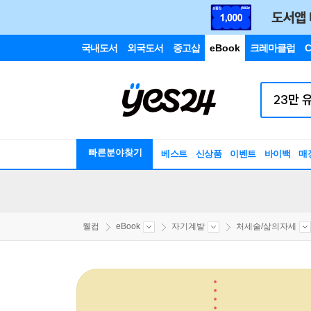
국내도서
외국도서
중고샵
eBook
크레마클럽
C
빠른분야찾기
베스트
신상품
이벤트
바이백
매
웰컴
eBook
자기계발
처세술/삶의자세