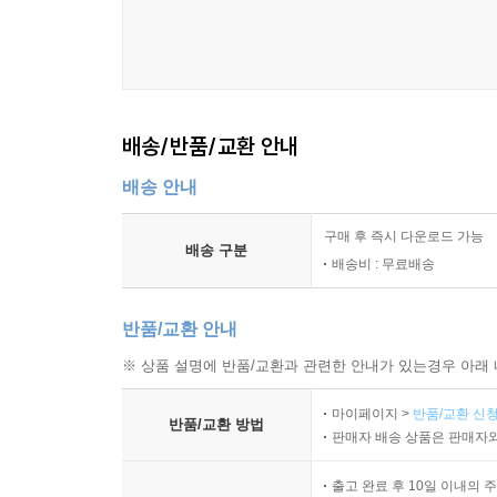
읽는 것에서 그치지 않고, 책장을 덮는 순간 독자의
당장 오늘부터 바꿀 수 있는 인생의 '액션 플랜'이 
PART 8. [인간관계] "술 한잔하자"던 놈들이 다 어디 
3. "명함 속의 '나'를 죽여야, 진짜 '내'가 산다"
배송/반품/교환 안내
50. 법인카드 없으니 연락처에 등록된 1,000명이 다 
51. 경조사비 아까워서 부고 문자 못 본 척하는 내 자신
명함이 사라지는 순간을 '상실'이 아닌 '해방'으로 
배송 안내
52. 퇴직 후 조용해진 단톡방, 나는 그들에게 '지난 정
회사의 부속품으로 소모되던 에너지를 회수해, 오직
53. 승진한 동료의 축하 자리에 도저히 발길이 떨어지지
고유한 경험과 생각을 '콘텐츠'로 만드는 희열을 역
구매 후 즉시 다운로드 가능
배송 구분
54. 직장 동료를 친구라 믿었던 나의 순진함이 부른 배
가족에게서 '돈 벌어오는 기계'가 아닌 '매력적인 인
배송비 : 무료배송
55. 고독사가 남의 일이 아니다, 내 주변엔 아무도 남지
퇴직 후의 공백을 나만의 서사로 채우는 법 등 50대
56. 은퇴한 선배들의 초라한 뒷모습에서 나의 내일을 
기다리게 만드는 역발상의 전략들이 가득합니다.
반품/교환 안내
※ 상품 설명에 반품/교환과 관련한 안내가 있는경우 아래 
PART 9. [기술 소외] "부장님, 그건 챗GPT한테 물어보
■ 이 책을 집어 든 당신에게
마이페이지 >
반품/교환 신청
반품/교환 방법
판매자 배송 상품은 판매자와
57. 신입사원의 마우스 클릭 속도를 멍하니 쳐다만 보고
밤마다 천장을 보며 이자 계산기를 두드리고 있다면
출고 완료 후 10일 이내의 
58. "요즘은 그런 식으로 일 안 해요"라는 후배의 말에
가족들의 웃음소리가 나만 비껴가는 것 같아 서글프