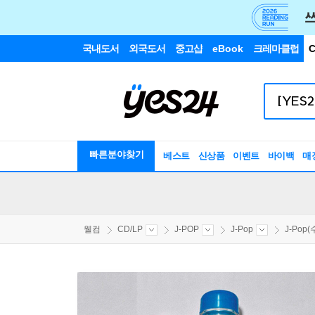
국내도서
외국도서
중고샵
eBook
크레마클럽
C
빠른분야찾기
베스트
신상품
이벤트
바이백
매
웰컴
CD/LP
J-POP
J-Pop
J-Pop(