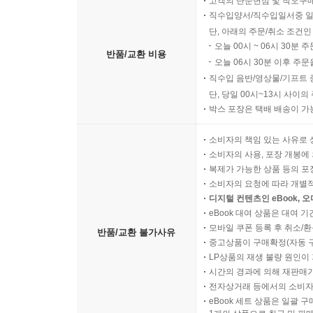
고객의 단순변심 및 착오구
직수입양서/직수입일서중 일
단, 아래의 주문/취소 조건인
오늘 00시 ~ 06시 30분 
반품/교환 비용
오늘 06시 30분 이후 주문
직수입 음반/영상물/기프트 
단, 당일 00시~13시 사이
박스 포장은 택배 배송이 가
소비자의 책임 있는 사유로 
소비자의 사용, 포장 개봉에 
복제가 가능한 상품 등의 포장을 
소비자의 요청에 따라 개별
디지털 컨텐츠인 eBook, 
eBook 대여 상품은 대여 기
모바일 쿠폰 등록 후 취소/환
반품/교환 불가사유
중고상품이 구매확정(자동 
LP상품의 재생 불량 원인이 기
시간의 경과에 의해 재판매가
전자상거래 등에서의 소비자
eBook 세트 상품은 일괄 