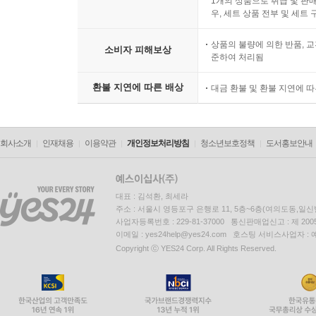
1개의 상품으로 취급 및 판매
우, 세트 상품 전부 및 세트
상품의 불량에 의한 반품, 교
소비자 피해보상
준하여 처리됨
환불 지연에 따른 배상
대금 환불 및 환불 지연에 
회사소개
인재채용
이용약관
개인정보처리방침
청소년보호정책
도서홍보안내
대표 : 김석환, 최세라
주소 : 서울시 영등포구 은행로 11, 5층~6층(여의도동,일신
사업자등록번호 : 229-81-37000 통신판매업신고 : 제 200
이메일 : yes24help@yes24.com 호스팅 서비스사업자 :
Copyright ⓒ YES24 Corp. All Rights Reserved.