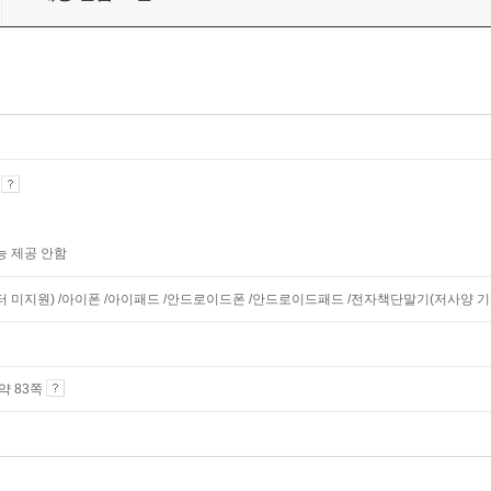
기
능 제공 안함
니터 미지원) /아이폰 /아이패드 /안드로이드폰 /안드로이드패드 /전자책단말기(저사양 기기 
 약 83쪽