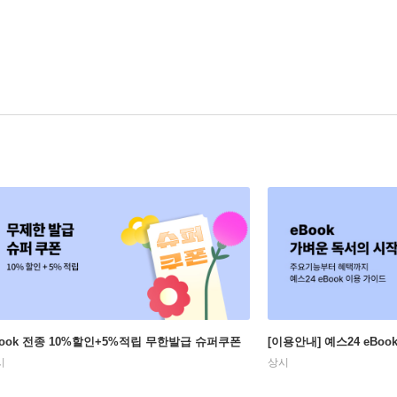
Book 전종 10%할인+5%적립 무한발급 슈퍼쿠폰
[이용안내] 예스24 eBo
시
상시