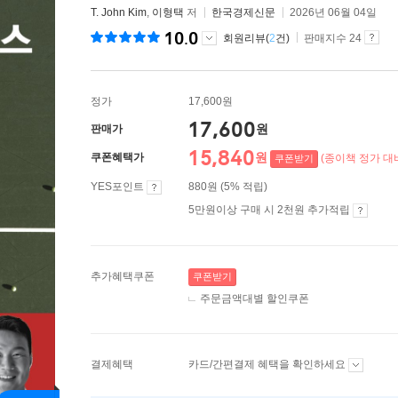
T. John Kim
,
이형택
저
한국경제신문
2026년 06월 04일
10.0
회원리뷰(
2
건)
판매지수 24
정가
17,600원
17,600
원
판매가
15,840
원
쿠폰혜택가
(종이책 정가 대비
쿠폰받기
YES포인트
880원 (5% 적립)
5만원이상 구매 시 2천원 추가적립
추가혜택쿠폰
쿠폰받기
주문금액대별 할인쿠폰
결제혜택
카드/간편결제 혜택을 확인하세요