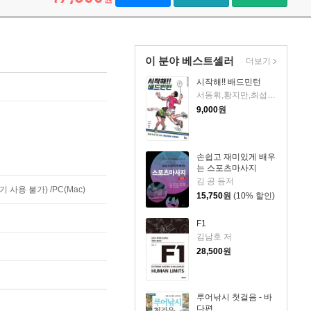
이 분야 베스트셀러
더보기
시작해!! 배드민턴
서동휘,황지만,최섭 저
9,000
원
손쉽고 재미있게 배우
는 스포츠마사지
김 공 등저
사용 불가) /PC(Mac)
15,750
원
(10% 할인)
F1
김남호 저
28,500
원
루어낚시 첫걸음 - 바
다편