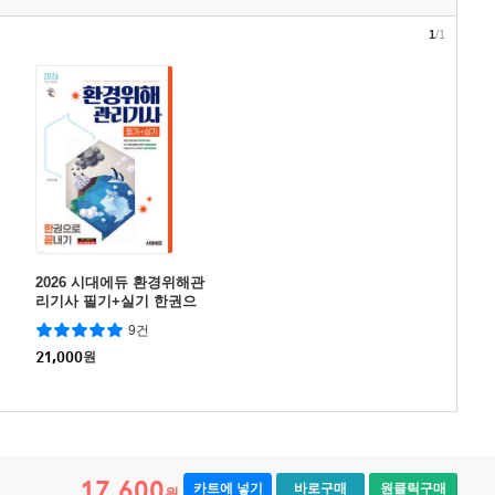
1
/1
2026 시대에듀 환경위해관
리기사 필기+실기 한권으
로 끝내기
9건
21,000
원
17,600
카트에 넣기
바로구매
원클릭구매
원