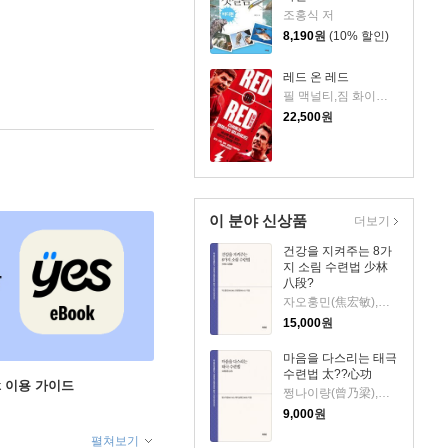
조홍식 저
8,190
원
(10% 할인)
레드 온 레드
필 맥널티,짐 화이트 공저/홍재민 역
22,500
원
이 분야 신상품
더보기
건강을 지켜주는 8가
지 소림 수련법 少林
八段?
자오훙민(焦宏敏),한젠윈(??云) 저
15,000
원
마음을 다스리는 태극
수련법 太??心功
ok 이용 가이드
쩡나이량(曾乃梁),웨이샹롄(?香?) 저
9,000
원
펼쳐보기