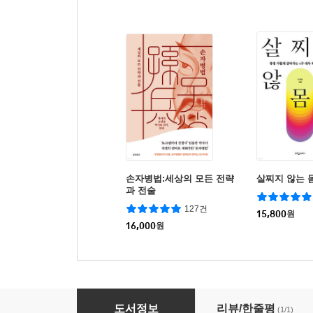
손자병법:세상의 모든 전략
살찌지 않는 
과 전술
127건
15,800
원
16,000
원
머드리 X 김교수 테니스 마스터 클래스
도서정보
리뷰/한줄평
(1/1)