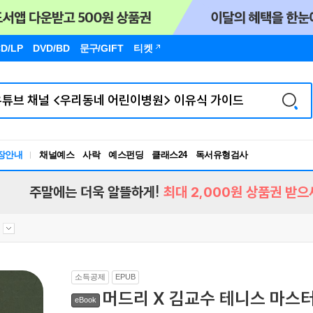
D/LP
DVD/BD
문구
/GIFT
티켓
장안내
채널예스
사락
예스펀딩
클래스24
독서유형검사
RBTI Lab
독서유형검사
주말에는 더욱 알뜰하게!
최대 2,000원 상품권 받으
소득공제
EPUB
머드리 X 김교수 테니스 마스
eBook