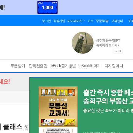
로그인
회원가입
마이페이지
카트
주문/배송
고객센터
Gl
쿠폰받기
단독선출간
eBook필기방법
eBook리더기
디지털머니
세요!
터 클래스
한 권으로 끝내는 테니스 레슨
[ EPUB ]