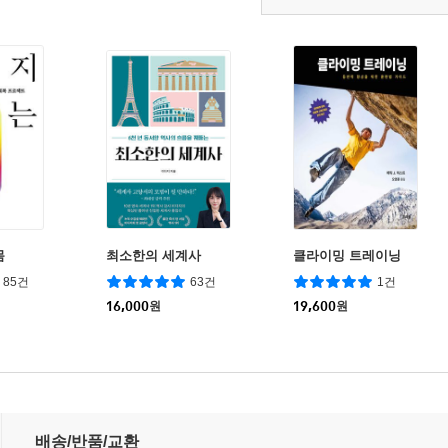
몸
최소한의 세계사
클라이밍 트레이닝
85건
63건
1건
16,000
원
19,600
원
배송/반품/교환