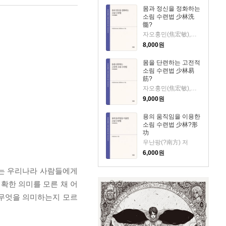
몸과 정신을 정화하는
소림 수련법 少林洗
髓?
자오훙민(焦宏敏),한젠윈(??云) 저
8,000
원
몸을 단련하는 고전적
소림 수련법 少林易
筋?
자오훙민(焦宏敏),한젠윈(??云) 저
9,000
원
용의 움직임을 이용한
소림 수련법 少林?形
功
우난팡(?南方) 저
6,000
원
어는 우리나라 사람들에게
확한 의미를 모른 채 어
히 무엇을 의미하는지 모르