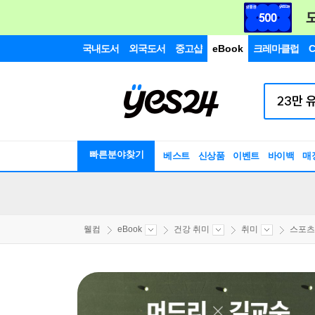
국내도서
외국도서
중고샵
eBook
크레마클럽
C
빠른분야찾기
베스트
신상품
이벤트
바이백
매
웰컴
eBook
건강 취미
취미
스포츠