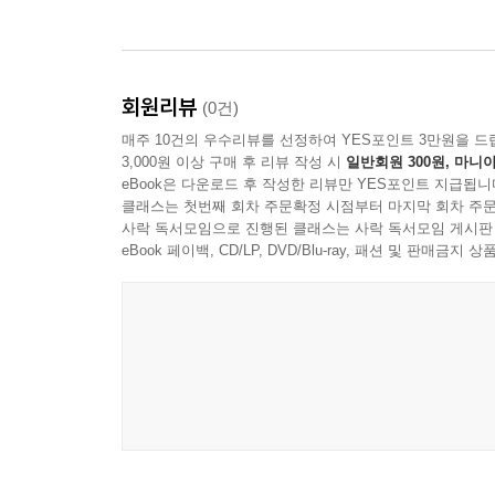
8장. 자기 점검은 제출 직전의 마지막 방어선
1절. 채점 기준표를 읽는 학생은 실수를 덜 한다
2절. 빠진 조건을 찾는 역순 점검법
3절. AI 피드백을 점수 올리는 질문으로 바꾸는 법
회원리뷰
(0건)
4절. 제출 전 10분이 수행평가의 인상을 바꾼다
매주 10건의 우수리뷰를 선정하여 YES포인트 3만원을 드
3,000원 이상 구매 후 리뷰 작성 시
일반회원 300원, 마니아
eBook은 다운로드 후 작성한 리뷰만 YES포인트 지급됩니
9장. 친구와 함께 쓰는 AI는 협업의 규칙이 필요하
클래스는 첫번째 회차 주문확정 시점부터 마지막 회차 주문
1절. 조별 과제에서 AI 사용을 숨기면 갈등이 커진
사락 독서모임으로 진행된 클래스는 사락 독서모임 게시판
2절. 역할 분담은 사람에게, 초안 점검은 AI에게
eBook 페이백, CD/LP, DVD/Blu-ray, 패션 및 판매금
3절. 공동 결과물의 말투를 하나로 맞추는 방법
4절. 무임승차와 대필 의심을 막는 기록의 힘
10장. 과목별 수행평가는 AI 사용법도 달라야 한다
1절. 국어와 사회는 주장과 관점을 더 엄격히 본다
2절. 과학은 실험 조건과 해석의 정직성이 핵심이다
3절. 영어와 정보는 도구 사용 범위를 먼저 확인한
4절. 예체능 수행평가에서 과정 사진보다 중요한 것