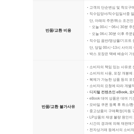
고객의 단순변심 및 착오구
직수입양서/직수입일서중 일
단, 아래의 주문/취소 조건인
오늘 00시 ~ 06시 30분 
반품/교환 비용
오늘 06시 30분 이후 주문
직수입 음반/영상물/기프트 
단, 당일 00시~13시 사이
박스 포장은 택배 배송이 가
소비자의 책임 있는 사유로 
소비자의 사용, 포장 개봉에 
복제가 가능한 상품 등의 포장을 
소비자의 요청에 따라 개별
디지털 컨텐츠인 eBook, 
eBook 대여 상품은 대여 기
모바일 쿠폰 등록 후 취소/환
반품/교환 불가사유
중고상품이 구매확정(자동 
LP상품의 재생 불량 원인이 기
시간의 경과에 의해 재판매가
전자상거래 등에서의 소비자