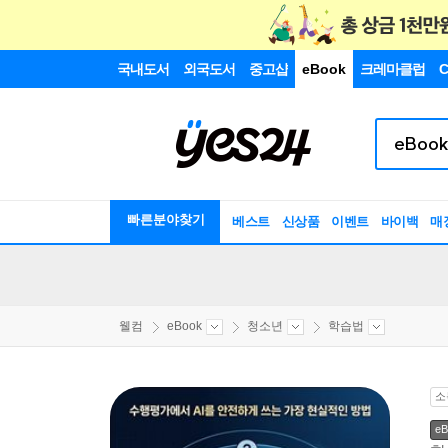
국내도서
외국도서
중고샵
eBook
크레마클럽
C
빠른분야찾기
베스트
신상품
이벤트
바이백
매
웰컴
eBook
청소년
학습법
소
eB