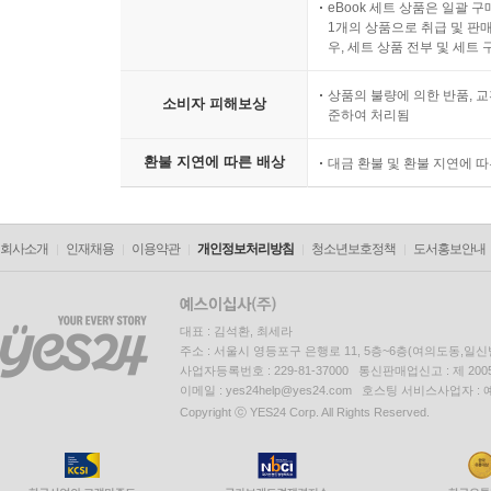
eBook 세트 상품은 일괄 
1개의 상품으로 취급 및 판매
우, 세트 상품 전부 및 세트
상품의 불량에 의한 반품, 교
소비자 피해보상
준하여 처리됨
환불 지연에 따른 배상
대금 환불 및 환불 지연에 
회사소개
인재채용
이용약관
개인정보처리방침
청소년보호정책
도서홍보안내
대표 : 김석환, 최세라
주소 : 서울시 영등포구 은행로 11, 5층~6층(여의도동,일신
사업자등록번호 : 229-81-37000 통신판매업신고 : 제 200
이메일 : yes24help@yes24.com 호스팅 서비스사업자 :
Copyright ⓒ YES24 Corp. All Rights Reserved.