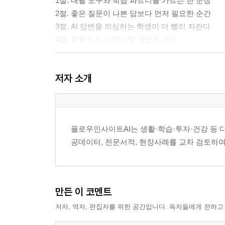
1절. 대필 도구와 학습 파트너를 가르는 한 문장
2절. 좋은 질문이 나쁜 답보다 먼저 필요한 순간
3절. AI 답변을 의심하는 학생이 더 빨리 자란다
4절. 학부모가 지켜야 할 개입의 거리
3장. 주제 탐색은 관심을 평가 가능한 질문으로 바
저자 소개
1절. 막연한 흥미가 탐구 주제로 좁혀지는 길
2절. 너무 큰 주제와 너무 작은 주제를 구분하는 기
3절. AI에게 맡기지 말고 AI와 같이 좁히는 방식
4절. 주제 선정 뒤에 남겨야 할 선택의 근거
플로우인사이트AI는 생활·학습·투자·건강 등 
공데이터, 전문서적, 현장사례를 교차 검토하여
4장. 자료 정리는 복붙이 아니라 출처와 생각의 분
1절. 검색 결과와 내 문장을 섞지 않는 첫 원칙
2절. 자료의 신뢰도를 읽는 중학생의 최소 기준
3절. AI 요약을 그대로 믿지 않는 검산 습관
만든 이 코멘트
4절. 인용과 참고, 표절과 도움의 경계
저자, 역자, 편집자를 위한 공간입니다. 독자들에게 전하고
5장. 탐구 질문은 발표와 보고서의 뼈대가 된다