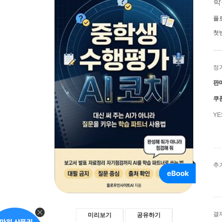
학
플
첫
정
판
쿠
Y
추
결
미리보기
공유하기