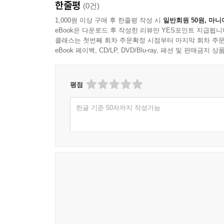
한줄평
(0건)
11장. AI 시대의 학습 윤리는 숨기지 않는 태도에
1,000원 이상 구매 후 한줄평 작성 시
일반회원 50원, 마니
1절. 허용된 도움과 금지된 대필의 차이
eBook은 다운로드 후 작성한 리뷰만 YES포인트 지급됩니
클래스는 첫번째 회차 주문확정 시점부터 마지막 회차 주문
2절. 사용 기록을 남기는 학생이 더 안전하다
eBook 페이백, CD/LP, DVD/Blu-ray, 패션 및 판매금
3절. 개인정보와 친구 자료를 AI에 넣지 않는 원칙
4절. 틀린 답을 낸 AI보다 위험한 무비판적 제출
평점
12장. 수행평가가 끝난 뒤 진짜 실력이 남는 학생
1절. 피드백을 다음 과제로 옮기는 방법
한글 기준 50자까지 작성가능
2절. 결과물보다 질문 목록을 보관해야 하는 이유
3절. 학부모의 칭찬은 점수보다 성장의 언어
4절. AI와 함께 배우되 판단은 학생에게 남기는 삶
에필로그. 질문을 키우는 학생은 도구가 바뀌어도 