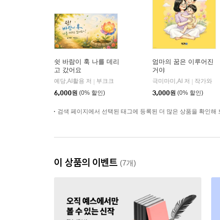
쉿 바람이 훅 나를 데리
엄마의 꿈은 이루어진
고 갔어요
거야
예당,AI활용 저
부크크
극미마미,AI 저
작가와
|
|
6,000
원
(0% 할인)
3,000
원
(0% 할인)
검색 페이지에서 선택된 태그에 등록된 더 많은 상품을 확인해 
이 상품의 이벤트
(7개)