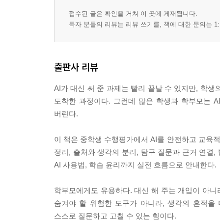
1절. 질문이 흐리면 자료가 쌓여도 글이 흔들린다
접수된 글은 확인을 거쳐 이 곳에 게재됩니다.
2절. 주장과 근거가 따로 노는 과제의 공통 원인
독자 분들의 리뷰는 리뷰 쓰기를, 책에 대한 문의는 1:
3절. 반론을 넣어야 생각이 깊어지는 이유
4절. 선생님이 보는 것은 결론보다 연결이다
출판사 리뷰
6장. 발표 구조는 멋진 말보다 청중의 이해 순서
1절. 첫 30초에 주제가 잡히는 발표의 조건
AI가 대신 써 준 과제는 빨리 끝날 수 있지만, 
2절. 슬라이드는 글을 줄이고 판단을 남기는 도구
도착한 과정이다. 그런데 많은 학생과 학부모는 A
3절. AI가 만든 개요를 학생의 목소리로 바꾸는 법
버린다.
4절. 질문 시간이 두렵지 않은 근거 준비
이 책은 중학생 수행평가에서 AI를 안전하고 교육적
7장. 보고서 문장은 길게 쓰기보다 분명하게 잇기
정리, 출처와 생각의 분리, 탐구 질문과 근거 연결,
1절. 서론은 거창한 문장이 아니라 문제의 문
AI 사용법, 학습 윤리까지 실전 흐름으로 안내한다.
2절. 본론 문단은 하나의 판단만 품어야 한다
3절. 결론은 반복이 아니라 배운 점의 재배치
학부모에게도 유용하다. 대신 해 주는 개입이 아니라
4절. AI 문장을 내 문장으로 낮추는 퇴고 감각
숨겨야 할 위험한 도구가 아니라, 생각의 흔적을
스스로 질문하고 고칠 수 있는 힘이다.