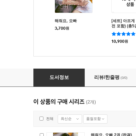
해줘요, 오빠
[세트] 아프게
전 포함) (총5
3,700
원
10,900
원
해줘요, 오빠 2권 (완결)
도서정보
리뷰/한줄평
(0/0)
이 상품의 구매 시리즈
(2개)
최신순
품절포함
전체
해줘요, 오빠 2권 (완결)