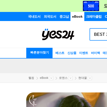
국내도서
외국도서
중고샵
eBook
크레마클럽
C
빠른분야찾기
베스트
신상품
이벤트
바이백
매
웰컴
eBook
로맨스
현대물