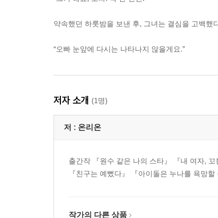
약속했던 하룻밤을 보낸 후, 그녀는 결심을 고백했다
“오빠 눈앞에 다시는 나타나지 않을게요.”
저자 소개
(1명)
저 :
온리온
출간작 『원수 같은 나의 스타』 『내 여자, 
『친구는 예뻤다』 『아이돌은 누나를 욕망할 
작가의 다른 상품