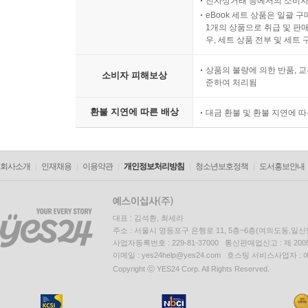
전자상거래 등에서의 소비자
eBook 세트 상품은 일괄 
1개의 상품으로 취급 및 판매
우, 세트 상품 전부 및 세트
상품의 불량에 의한 반품, 교
소비자 피해보상
준하여 처리됨
환불 지연에 따른 배상
대금 환불 및 환불 지연에 
회사소개
인재채용
이용약관
개인정보처리방침
청소년보호정책
도서홍보안내
대표 : 김석환, 최세라
주소 : 서울시 영등포구 은행로 11, 5층~6층(여의도동,일신
사업자등록번호 : 229-81-37000 통신판매업신고 : 제 200
이메일 : yes24help@yes24.com 호스팅 서비스사업자 :
Copyright ⓒ YES24 Corp. All Rights Reserved.