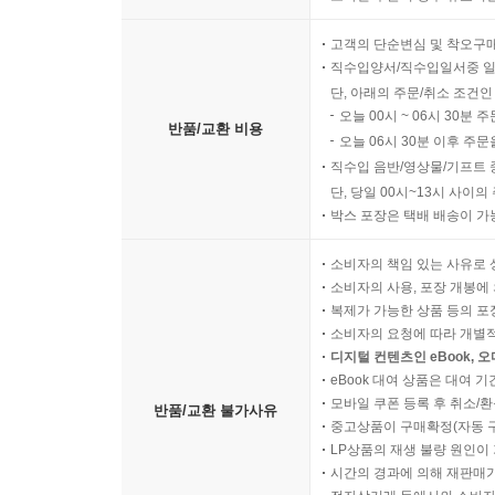
고객의 단순변심 및 착오구
직수입양서/직수입일서중 일
단, 아래의 주문/취소 조건인
오늘 00시 ~ 06시 30분 
반품/교환 비용
오늘 06시 30분 이후 주문
직수입 음반/영상물/기프트 
단, 당일 00시~13시 사이
박스 포장은 택배 배송이 가
소비자의 책임 있는 사유로 
소비자의 사용, 포장 개봉에 
복제가 가능한 상품 등의 포장을 
소비자의 요청에 따라 개별
디지털 컨텐츠인 eBook, 
eBook 대여 상품은 대여 기
모바일 쿠폰 등록 후 취소/환
반품/교환 불가사유
중고상품이 구매확정(자동 
LP상품의 재생 불량 원인이 기
시간의 경과에 의해 재판매가