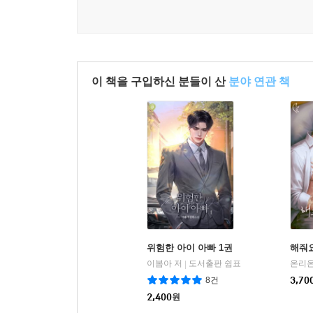
이 책을 구입하신 분들이 산
분야 연관 책
위험한 아이 아빠 1권
해줘요
이봄아 저
도서출판 쉼표
온리온
|
8건
3,70
2,400
원