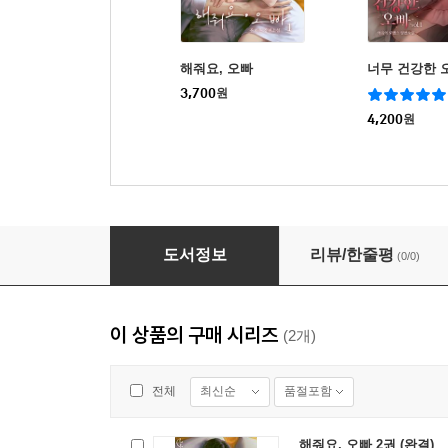
해줘요, 오빠
너무 건강한 
3,700
원
4,200
원
해줘요, 오빠 1권
도서정보
리뷰/한줄평
(0/0)
이 상품의 구매 시리즈
(2개)
최신순
품절포함
전체
해줘요, 오빠 2권 (완결)