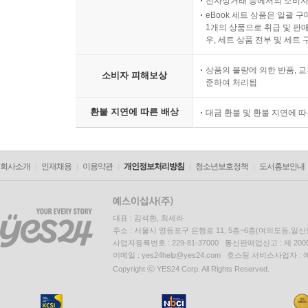
전자상거래 등에서의 소비자
eBook 세트 상품은 일괄 
1개의 상품으로 취급 및 판매
우, 세트 상품 전부 및 세트
상품의 불량에 의한 반품, 교
소비자 피해보상
준하여 처리됨
환불 지연에 따른 배상
대금 환불 및 환불 지연에 
회사소개
인재채용
이용약관
개인정보처리방침
청소년보호정책
도서홍보안내
대표 : 김석환, 최세라
주소 : 서울시 영등포구 은행로 11, 5층~6층(여의도동,일신
사업자등록번호 : 229-81-37000 통신판매업신고 : 제 200
이메일 : yes24help@yes24.com 호스팅 서비스사업자 :
Copyright ⓒ YES24 Corp. All Rights Reserved.