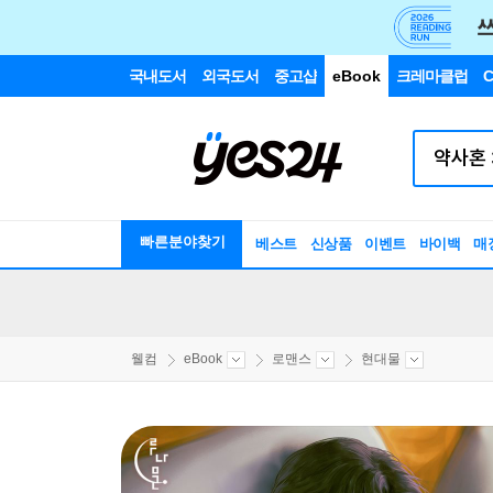
국내도서
외국도서
중고샵
eBook
크레마클럽
C
빠른분야찾기
베스트
신상품
이벤트
바이백
매
웰컴
eBook
로맨스
현대물