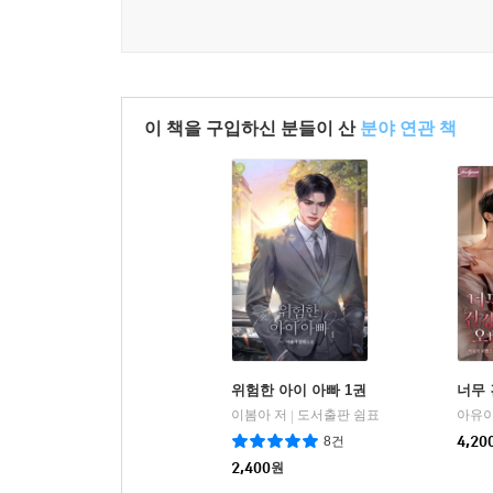
이 책을 구입하신 분들이 산
분야 연관 책
위험한 아이 아빠 1권
너무 
이봄아 저
도서출판 쉼표
아유이
|
8건
4,20
2,400
원