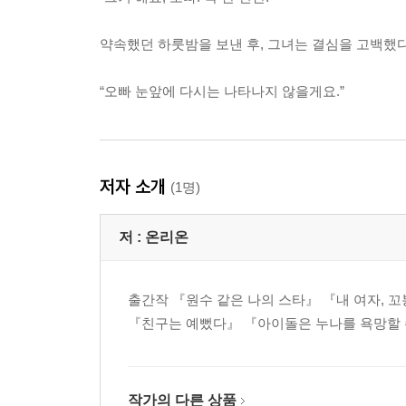
약속했던 하룻밤을 보낸 후, 그녀는 결심을 고백했다
“오빠 눈앞에 다시는 나타나지 않을게요.”
저자 소개
(1명)
저 :
온리온
출간작 『원수 같은 나의 스타』 『내 여자, 
『친구는 예뻤다』 『아이돌은 누나를 욕망할 
작가의 다른 상품