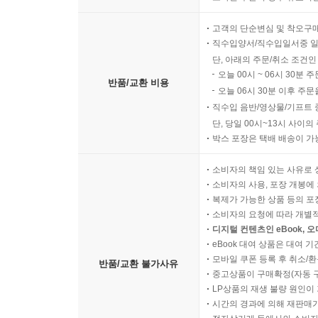
고객의 단순변심 및 착오구
직수입양서/직수입일서중 일
단, 아래의 주문/취소 조건인
오늘 00시 ~ 06시 30분 
반품/교환 비용
오늘 06시 30분 이후 주문
직수입 음반/영상물/기프트 
단, 당일 00시~13시 사이
박스 포장은 택배 배송이 가
소비자의 책임 있는 사유로 
소비자의 사용, 포장 개봉에 
복제가 가능한 상품 등의 포장을 
소비자의 요청에 따라 개별
디지털 컨텐츠인 eBook, 
eBook 대여 상품은 대여 기
모바일 쿠폰 등록 후 취소/환
반품/교환 불가사유
중고상품이 구매확정(자동 
LP상품의 재생 불량 원인이 기
시간의 경과에 의해 재판매가