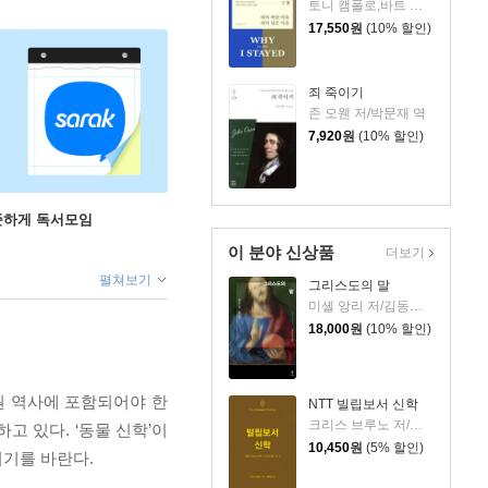
토니 캠폴로,바트 캠폴로 저/노종문 역
17,550
원
(10% 할인)
죄 죽이기
존 오웬 저/박문재 역
7,920
원
(10% 할인)
꾸준하게 독서모임
이 분야 신상품
더보기
펼쳐보기
그리스도의 말
미셸 앙리 저/김동규 역
18,000
원
(10% 할인)
원 역사에 포함되어야 한
NTT 빌립보서 신학
크리스 브루노 저/권대영 역
 있다. ‘동물 신학’이
10,450
원
(5% 할인)
되기를 바란다.