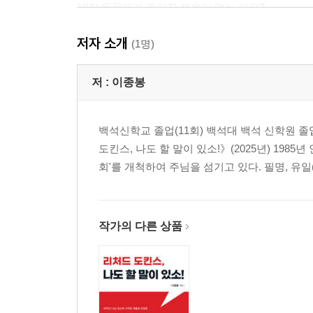
10장 동물에게 주어진 복음이 없는 이유?
11장 창조주는 동물을 어떻게 취급하시는가?
저자 소개
12장 동물 구원론은 다른 복음이다
(1명)
13장 애완용인가, 반려자인가?
14장 반려동물의 부작용
저 :
이종봉
15장 동물 팔자가 부러운 세상!
16장 애완동물 상위 시대가 왔다
백석신학교 졸업(11회) 백석대 백석 신학원 졸업
17장 사람이 우선이다
도킨스, 나도 할 말이 있소!》(2025년) 19
18장 반려동물, 사람인가, 짐승인가?
회'를 개척하여 주님을 섬기고 있다. 필명, 유
19장 사람을 동물로 볼 수 없는 이유
20장 진화론(유물론)에 없는 것
21장 진화론이 침투하고 있다
22장 진화 창조론은 이단이다
작가의 다른 상품
23장 가짜로 밝혀진 진화론의 10가지
24장 동물 신학은 이단이다
25장 애니멀 사이킥(Animal Psychic)
26장 전통적 복음주의 관점