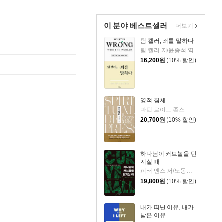
이 분야 베스트셀러
더보기
팀 켈러, 죄를 말하다
팀 켈러 저/윤종석 역
16,200
원
(10% 할인)
영적 침체
마틴 로이드 존스 저/정상윤 역
20,700
원
(10% 할인)
하나님이 커브볼을 던
지실 때
피터 엔스 저/노동래 역
19,800
원
(10% 할인)
내가 떠난 이유, 내가
남은 이유