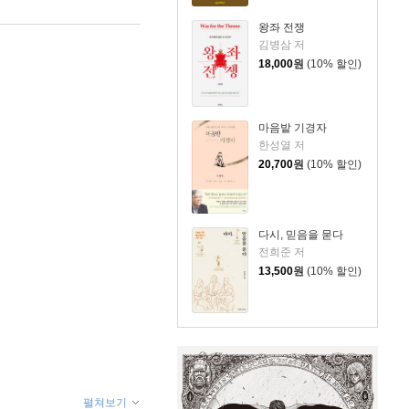
왕좌 전쟁
김병삼 저
18,000
원
(10% 할인)
마음밭 기경자
한성열 저
20,700
원
(10% 할인)
다시, 믿음을 묻다
전희준 저
13,500
원
(10% 할인)
펼쳐보기