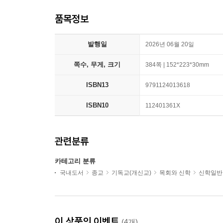
품목정보
발행일
2026년 06월 20일
쪽수, 무게, 크기
384쪽 | 152*223*30mm
ISBN13
9791124013618
ISBN10
112401361X
관련분류
카테고리 분류
국내도서
종교
기독교(개신교)
목회와 신학
신학일반
이 상품의 이벤트
(4개)