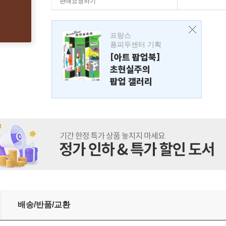
판매요청하기
프랑스
퐁피두센터 기획
[아트 팝업북]
초현실주의
팝업 갤러리
배송/반품/교환