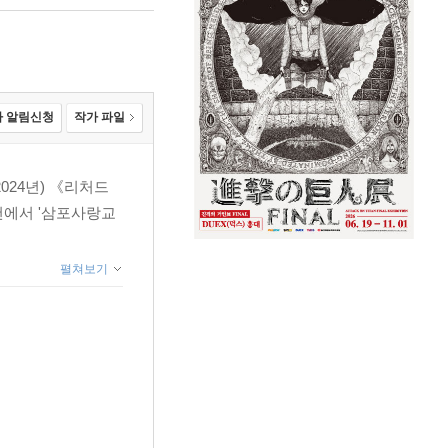
 알림신청
작가 파일
024년) 《리처드
홍천에서 '삼포사랑교
펼쳐보기