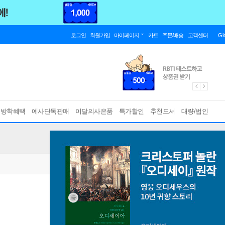
로그인
회원가입
마이페이지
카트
주문/배송
고객센터
Gl
름방학혜택
예사단독판매
이달의사은품
특가할인
추천도서
대량/법인