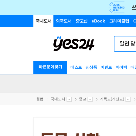
국내도서
외국도서
중고샵
eBook
크레마클럽
C
빠른분야찾기
베스트
신상품
이벤트
바이백
매
웰컴
국내도서
종교
기독교(개신교)