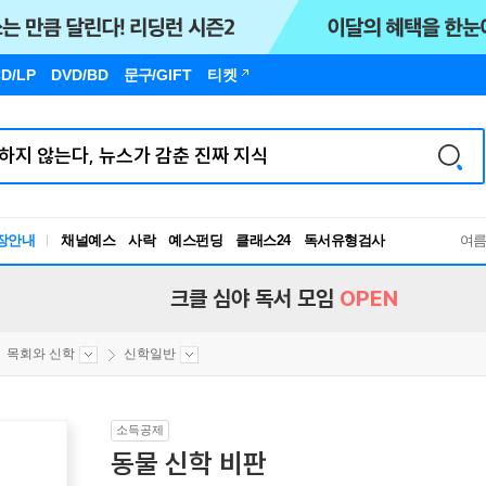
D/LP
DVD/BD
문구
/GIFT
티켓
독서유형검사
장안내
채널예스
사락
예스펀딩
클래스24
RBTI Lab
여
독서유형검사
크클 심야 독서 모임
OPEN
목회와 신학
신학일반
소득공제
동물 신학 비판