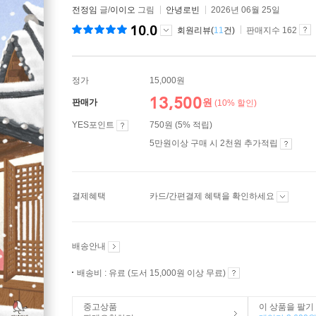
전정임
글/
이이오
그림
안녕로빈
2026년 06월 25일
10.0
회원리뷰(
11
건)
판매지수 162
정가
15,000원
13,500
원
판매가
(10% 할인)
YES포인트
750원 (5% 적립)
5만원이상 구매 시 2천원 추가적립
결제혜택
카드/간편결제 혜택을 확인하세요
배송안내
배송비 : 유료 (도서 15,000원 이상 무료)
중고상품
이 상품을 팔기