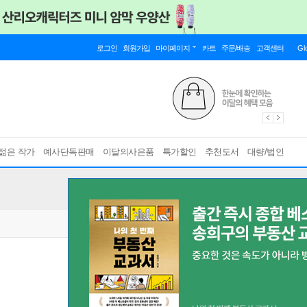
로그인
회원가입
마이페이지
카트
주문/배송
고객센터
Gl
젊은 작가
예사단독판매
이달의사은품
특가할인
추천도서
대량/법인