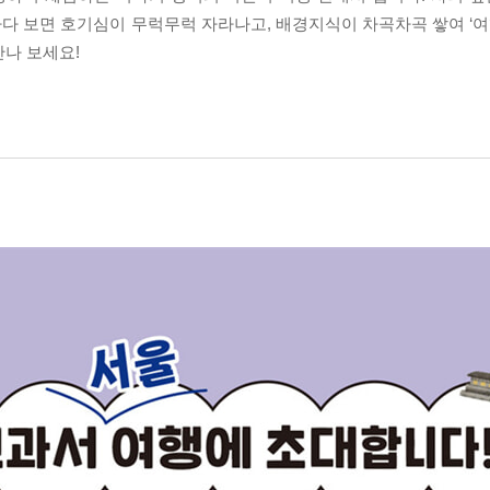
 보면 호기심이 무럭무럭 자라나고, 배경지식이 차곡차곡 쌓여 ‘여행
만나 보세요!