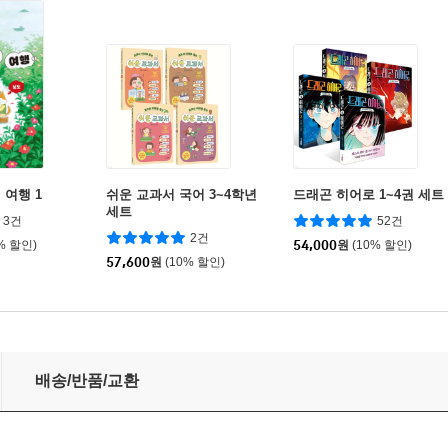
 여행 1
쉬운 교과서 국어 3~4학년
드래곤 히어로 1~4권 세트
세트
3건
52건
2건
% 할인)
54,000
원
(10% 할인)
57,600
원
(10% 할인)
배송/반품/교환