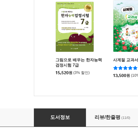
그림으로 배우는 한자능력
사계절 교과서
검정시험 7급
15,520
원
(3% 할인)
13,500
원
(10
사계절 교과서 여행 4
도서정보
리뷰/한줄평
(11/0)