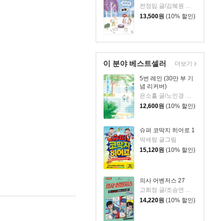
전정임 글/김혜원 그림
13,500
원
(10% 할인)
이 분야 베스트셀러
더보기
5번 레인 (30만 부 기
념 리커버)
은소홀 글/노인경 그림
12,600
원
(10% 할인)
슈퍼 코딱지 히어로 1
박세랑 글그림
15,120
원
(10% 할인)
의사 어벤저스 27
고희정 글/조승연 그림/류정민 감수
14,220
원
(10% 할인)