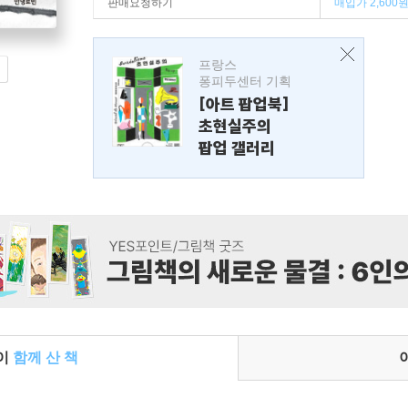
판매요청하기
매입가 2,600
프랑스
퐁피두센터 기획
[아트 팝업북]
초현실주의
팝업 갤러리
들이
함께 산 책