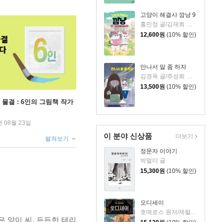
고양이 해결사 깜냥 9
홍민정 글/김재희 그림
12,600
원
(10% 할인)
만나서 말 좀 하자
김경옥 글/주성희 그림
13,500
원
(10% 할인)
 물결 : 6인의 그림책 작가
년 08월 23일
이 분야 신상품
더보기
펼쳐보기
정문자 이야기
박멀미 글
15,300
원
(10% 할인)
오디세이
호메로스 원저/제럴딘 매코크런 글/김재용 역/장시은 감수
 양이 씨, 든든한 테리