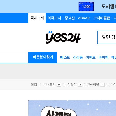
국내도서
외국도서
중고샵
eBook
크레마클럽
C
빠른분야찾기
베스트
신상품
이벤트
바이백
매
웰컴
국내도서
어린이
3-4학년
3-