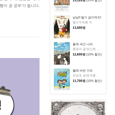
15,120
원
(10% 할인)
이 곧 공부’가 됩니다.
냠냠!! 딸기 같이먹자!
빨간우체통 저
13,000
원
돌에 새긴 나라
홍종의 글/장선환 그림
12,600
원
(10% 할인)
몰래 버린 거피
정영호 글/윤재홍 그림
11,700
원
(10% 할인)