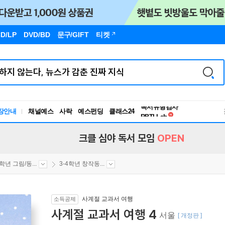
D/LP
DVD/BD
문구
/GIFT
티켓
독서유형검사
장안내
채널예스
사락
예스펀딩
클래스24
RBTI Lab
독서유형검사
크클 심야 독서 모임
OPEN
4학년 그림/동...
3-4학년 창작동...
사계절 교과서 여행
소득공제
사계절 교과서 여행 4
서울
[ 개정판 ]