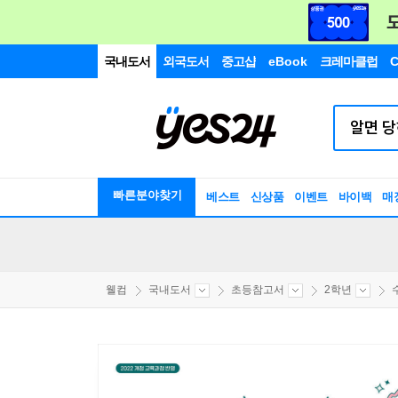
국내도서
외국도서
중고샵
eBook
크레마클럽
C
빠른분야찾기
베스트
신상품
이벤트
바이백
매
웰컴
국내도서
초등참고서
2학년