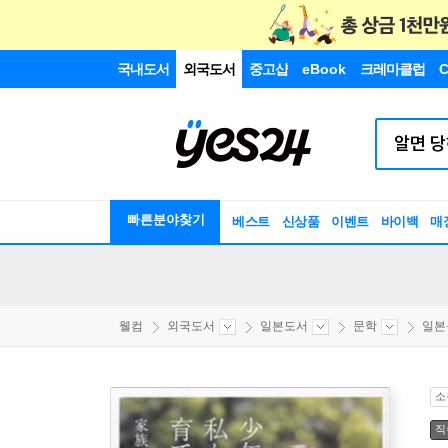
국내도서
외국도서
중고샵
eBook
크레마클럽
C
빠른분야찾기
베스트
신상품
이벤트
바이백
매
웰컴
외국도서
일본도서
문학
일본
소
직