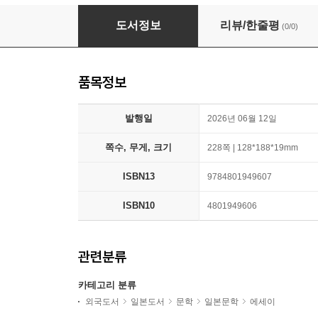
少年野球が私たち親子を育ててくれた 家族
도서정보
리뷰/한줄평
(0/0)
품목정보
발행일
2026년 06월 12일
쪽수, 무게, 크기
228쪽 | 128*188*19mm
ISBN13
9784801949607
ISBN10
4801949606
관련분류
카테고리 분류
외국도서
일본도서
문학
일본문학
에세이