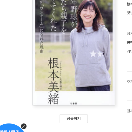
根
첫
정
판
Y
추
결
공유하기