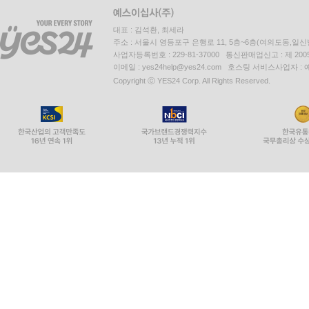
대표 : 김석환, 최세라
주소 : 서울시 영등포구 은행로 11, 5층~6층(여의도동,일신
사업자등록번호 : 229-81-37000 통신판매업신고 : 제 200
이메일 : yes24help@yes24.com 호스팅 서비스사업자 :
Copyright ⓒ YES24 Corp. All Rights Reserved.