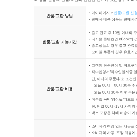
마이페이지 >
반품/교환 신청
반품/교환 방법
판매자 배송 상품은 판매자와
출고 완료 후 10일 이내의 
디지털 콘텐츠인 eBook의 
반품/교환 가능기간
중고상품의 경우 출고 완료일
모바일 쿠폰의 경우 유효기간(
고객의 단순변심 및 착오구
직수입양서/직수입일서중 일
단, 아래의 주문/취소 조건인
오늘 00시 ~ 06시 30분 
반품/교환 비용
오늘 06시 30분 이후 주문
직수입 음반/영상물/기프트 
단, 당일 00시~13시 사이
박스 포장은 택배 배송이 가
소비자의 책임 있는 사유로 
소비자의 사용, 포장 개봉에 