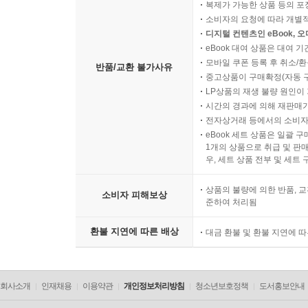
복제가 가능한 상품 등의 포장을 
소비자의 요청에 따라 개별
디지털 컨텐츠인 eBook, 
eBook 대여 상품은 대여 기
모바일 쿠폰 등록 후 취소/환
반품/교환 불가사유
중고상품이 구매확정(자동 
LP상품의 재생 불량 원인이 기
시간의 경과에 의해 재판매가
전자상거래 등에서의 소비자
eBook 세트 상품은 일괄 
1개의 상품으로 취급 및 판매
우, 세트 상품 전부 및 세트
상품의 불량에 의한 반품, 교
소비자 피해보상
준하여 처리됨
환불 지연에 따른 배상
대금 환불 및 환불 지연에 
회사소개
인재채용
이용약관
개인정보처리방침
청소년보호정책
도서홍보안내