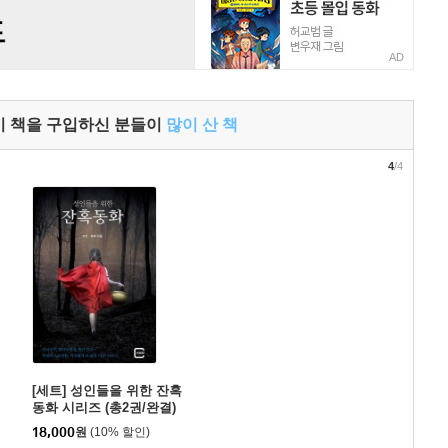
AD
이 책을 구입하신 분들이
많이 산 책
4
/4
[세트] 성인들을 위한 잔혹
동화 시리즈 (총2권/완결)
18,000
원
(10% 할인)