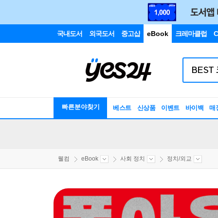
국내도서
외국도서
중고샵
eBook
크레마클럽
C
빠른분야찾기
베스트
신상품
이벤트
바이백
매
웰컴
eBook
사회 정치
정치/외교