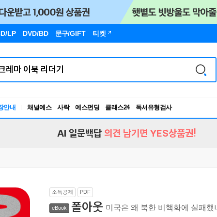
D/LP
DVD/BD
문구
/GIFT
티켓
장안내
채널예스
사락
예스펀딩
클래스24
독서유형검사
RBTI Lab
독서유형검사
AI 일문백답
의견 남기면 YES상품권!
소득공제
PDF
폴아웃
미국은 왜 북한 비핵화에 실패
eBook