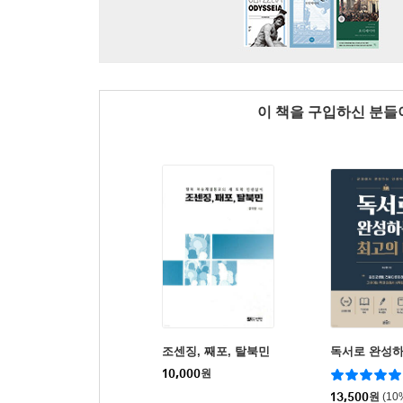
이 책을 구입하신 분
조센징, 째포, 탈북민
독서로 완성하
10,000
원
13,500
원
(10