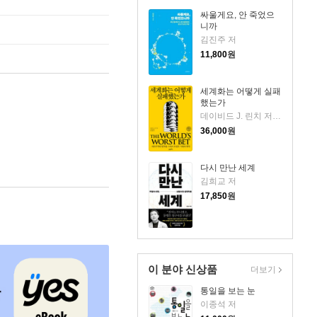
싸울게요, 안 죽었으
니까
김진주 저
11,800
원
세계화는 어떻게 실패
했는가
데이비드 J. 린치 저/이혜진 역/최준영 감수
36,000
원
다시 만난 세계
김희교 저
17,850
원
이 분야 신상품
더보기
통일을 보는 눈
이종석 저