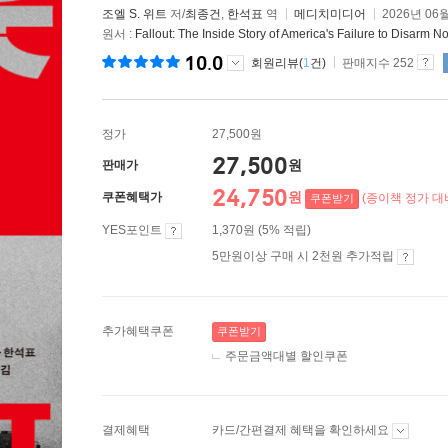
조엘 S. 위트
저/
최종건
,
한석표
역
메디치미디어
2026년 06
원서 :
Fallout: The Inside Story of America's Failure to Disarm N
10.0
회원리뷰(
1
건)
판매지수 252
정가
27,500원
27,500
원
판매가
24,750
원
쿠폰혜택가
(종이책 정가 대비
쿠폰받기
YES포인트
1,370원 (5% 적립)
5만원이상 구매 시 2천원 추가적립
추가혜택쿠폰
쿠폰받기
주문금액대별 할인쿠폰
결제혜택
카드/간편결제 혜택을 확인하세요