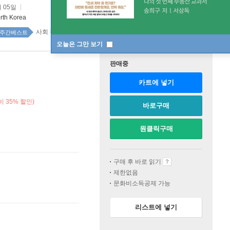
월 05일
orth Korea
사회 정치 57위
주간베스트
오늘은 그만 보기
판매중
카트에 넣기
 35% 할인)
바로구매
원클릭구매
구매 후 바로 읽기
제한없음
문화비소득공제 가능
리스트에 넣기