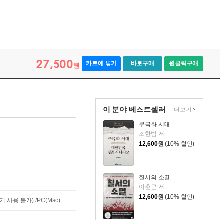
27,500
카트에 넣기
바로구매
원클릭구매
원
이 분야 베스트셀러
더보기
무극화 시대
조한범 저
12,600
원
(10% 할인)
질서의 소멸
이춘근 저
12,600
원
(10% 할인)
사용 불가) /PC(Mac)