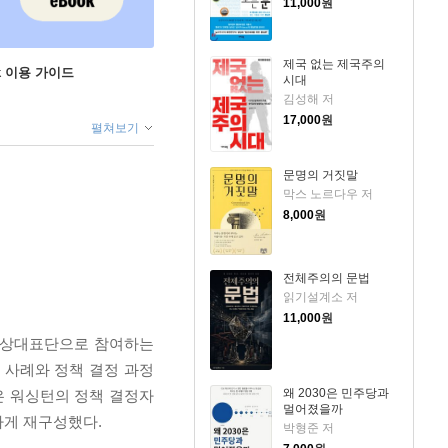
11,000
원
제국 없는 제국주의
ok 이용 가이드
시대
김성해 저
17,000
원
펼쳐보기
문명의 거짓말
막스 노르다우 저
8,000
원
전체주의의 문법
읽기설계소 저
11,000
원
 협상대표단으로 참여하는
 사례와 정책 결정 과정
왜 2030은 민주당과
은 워싱턴의 정책 결정자
멀어졌을까
하게 재구성했다.
박형준 저