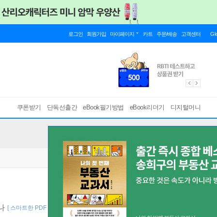
로그인
회원가입
마이페이지
카트
주문/배송
고객센터
Gl
쿠폰받기
단독선출간
eBook필기방법
eBook리더기
디지털머니
했나
[ 스마트한 PDF 필기 기능을 사용해 보세요! ]