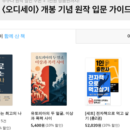
들이
함께 산 책
는 최고의 나
유토피아의 두 얼굴, 이상
[세트] 전자책으로 먹고 살
과 폭력 사이
기 (총2권)
5건
5,400
원
(10% 할인)
52,020
원
(10% 할인)
% 할인)