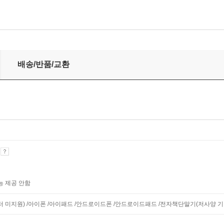
배송/반품/교환
기
능 제공 안함
니터 미지원) /아이폰 /아이패드 /안드로이드폰 /안드로이드패드 /전자책단말기(저사양 기기 