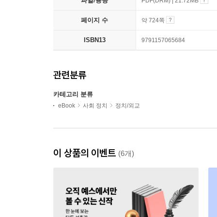
파일/용량
PDF(DRM) | 21.72MB
페이지 수
약 724쪽
ISBN13
9791157065684
관련분류
카테고리 분류
eBook
사회 정치
정치/외교
이 상품의 이벤트
(6개)