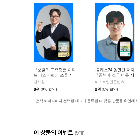
『쏘쿨의 구축명품 아파
[클래스24]임민찬 저자
트 내집마련』 쏘쿨 저
『공부가 결국 너를 지
자 온라인 북토크
켜줄 거야』온라인 북토
진서원
퍼스트펭귄콘텐츠
크
0
원
(0% 할인)
0
원
(0% 할인)
검색 페이지에서 선택된 태그에 등록된 더 많은 상품을 확인해 
이 상품의 이벤트
(9개)