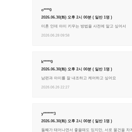
‘둘째의 외로운 마라톤’
o****0
2026.06.30(화) 오후 2시 00분 (
일반 1명
)
둘째 아이는 언제나 서럽다. 태어나자마자 이유도 
미혼 인데 아이 키우는 방법을 사전에 알고 싶어서
순간부터 단 한 번도 부모의 관심과 사랑을 독차지
경쟁하며 이길 수 없다는 열등감과 이기고 싶다는 
2026.06.28 09:58
둘째의 출생을 앞둔 부모는 동생이 생긴 첫째의 스
또는 나중에 혼자 자랄 아이가 외롭지 않도록 동생
이런 둘째 아이를 괴롭히는 가장 강력한 감정은 열
k*****0
욕구를 느낀다.
2026.06.30(화) 오후 2시 00분 (
일반 1명
)
부모는 나보다 멀리 앞서 달리고 있는 첫째의 뒷
남편과 아이를 잘 내조하고 케어하고 싶어요
동생이 태어나면서 부모의 사랑을 빼앗겼다고 느
2026.06.26 22:27
상실감을 이해하고 보듬어주는 것이다. 가족 사이에서
둘째 아이는 자기만의 페이스를 유지하며 힘겨운 마
같이 나누는 인생의 동반자로 받아들인다.
y*******3
첫째라서 소중한, 둘째라서 더 잘해보고 싶은 부모
2026.06.30(화) 오후 2시 00분 (
일반 1명
)
화내고 돌아서서 후회하지 않도록, 큰소리 내지 않고
둘째가 태어나면서 좋을때도 있지만, 서로 물건을 차