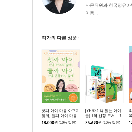
자문위원과 한국영유아발
아동...
작가의 다른 상품
첫째 아이 마음 아프지
[YES24 책 읽는 아이
않게, 둘째 아이 마음
들] 1회 선정 도서 : 초
흔들리지 않게
등 1~2학년 세트
18,000
원
(10% 할인)
75,690
원
(10% 할인)
1