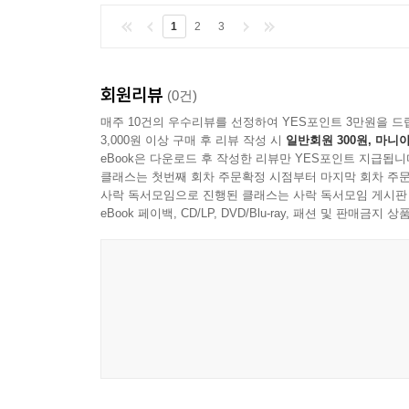
우애 좋은 사이로 발전할 것이다. 아이들은 싸
1
2
3
자존감을 방해한다. 이런 경험은 어른이 된 뒤 
장점을 발전시키고 사회성을 발휘할 수 있다.
이 책에 담긴 아이들의 다툼에 대처하는 부모의 
회원리뷰
(0건)
곧바로 적용할 수 있을 정도로 효용성이 높다. 
매주 10건의 우수리뷰를 선정하여 YES포인트 3만원을 드
세상에서 가장 친한 친구이자 동지로 관계를 변화
3,000원 이상 구매 후 리뷰 작성 시
일반회원 300원, 마니아
아이에게 최고의 사랑을 줄 수 있게 된다.
eBook은 다운로드 후 작성한 리뷰만 YES포인트 지급됩니
클래스는 첫번째 회차 주문확정 시점부터 마지막 회차 주문
사락 독서모임으로 진행된 클래스는 사락 독서모임 게시판
eBook 페이백, CD/LP, DVD/Blu-ray, 패션 및 판매금