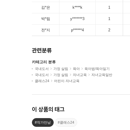
김*은
k****k
1
박*림
y*******3
1
전*지
p******4
2
관련분류
카테고리 분류
국내도서
가정 살림
육아
육아법/육아일기
국내도서
가정 살림
자녀교육
자녀교육일반
클래스24
어린이·자녀교육
이 상품의 태그
#작가만남
#클래스24