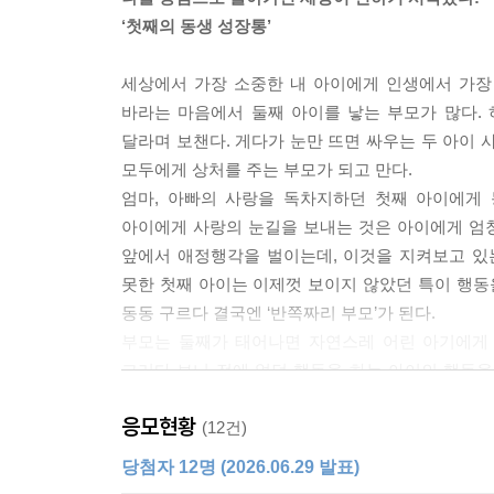
‘첫째의 동생 성장통’
세상에서 가장 소중한 내 아이에게 인생에서 가장
바라는 마음에서 둘째 아이를 낳는 부모가 많다.
달라며 보챈다. 게다가 눈만 뜨면 싸우는 두 아이 
모두에게 상처를 주는 부모가 되고 만다.
엄마, 아빠의 사랑을 독차지하던 첫째 아이에게
아이에게 사랑의 눈길을 보내는 것은 아이에게 엄청
앞에서 애정행각을 벌이는데, 이것을 지켜보고 있
못한 첫째 아이는 이제껏 보이지 않았던 특이 행동
동동 구르다 결국엔 ‘반쪽짜리 부모’가 된다.
부모는 둘째가 태어나면 자연스레 어린 아기에게 
그러다 보니 전에 없던 행동을 하는 아이의 행동을
아이가 동생에게 느꼈을 복잡한 감정을 읽어주고
응모현황
사랑받고 있음을 느끼게 해줘야 한다. 이때 첫째 아
(12건)
당첨자 12명 (2026.06.29 발표)
태어나 보니 너무도 강력한 라이벌이 있다!