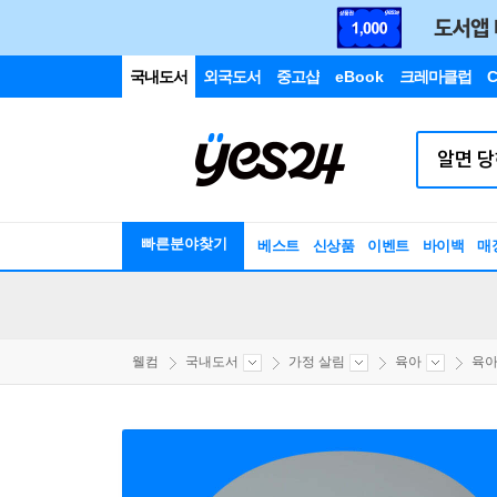
국내도서
외국도서
중고샵
eBook
크레마클럽
C
빠른분야찾기
베스트
신상품
이벤트
바이백
매
웰컴
국내도서
가정 살림
육아
육아