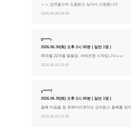
ㅜㅜ 강연들으며 도움받고 싶어서 신청합니다
부모는 아이가 행복한 인생을 살 수 있도록 올바
2026.06.26 09:39
동생에게 자리를 빼앗긴 첫째의 마음이 아프지 않고,
부모들의 육아 멘토 이보연 소장은 둘째 아이를 임
않게, 둘째 아이 마음 흔들리지 않게》를 통해 두 
0*****r
아이에게 꼭 맞는 사랑과 둘째 아이에게 필요한
2026.06.30(화) 오후 2시 00분 (
일반 1명
)
태어나자마자 앞선 경쟁자를 마주한 둘째 아이의 
45개월,22개월 딸둘맘, 자매전쟁 시작입니다ㅠㅠ
갈등 상황을 두 아이의 유대감으로 발전시키는 방
고유한 정체성과 자존감을 잃지 않도록 돕는 방법
2026.06.23 23:43
형제자매와의 갈등을 긍정적 에너지로 바꾸는 구체
형제자매 관계는 아이의 사회성을 발전시키는 출발점
주고받는다. 이를 바탕으로 공감 능력과 수용 능
y*****7
중심을 잘 잡지 못하면 자칫 아이의 다양한 능력의 
2026.06.30(화) 오후 2시 00분 (
일반 1명
)
부모들은 아이들 모두에게 똑같이 대하는 것이 옳다
둘째 마음을 잘 못헤아리겟어요 강의듣고 둘째를 많
것은 잘못된 육아다. 첫째 아이와 둘째 아이가 가진
2026.06.22 12:30
그 길잡이가 되어줄 것이다.
각자의 위치에서 충분히 사랑받고 있음을 느낀 두