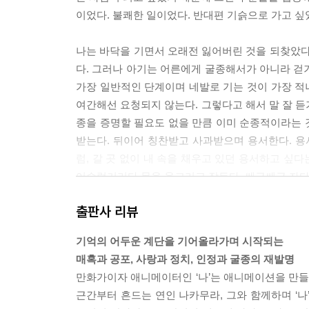
이었다. 불쾌한 일이었다. 반대편 기슭으로 가고 싶었
나는 바닥을 기면서 오래전 잃어버린 것을 되찾았다
다. 그러나 아기는 어른에게 굴종해서가 아니라 걷기
가장 일반적인 단계이며 네발로 기는 것이 가장 적나
여간해선 요청되지 않는다. 그렇다고 해서 말 잘 듣
종을 증명할 필요도 없을 만큼 이미 순종적이라는 
받는다. 뒤이어 칭찬받고 사과받으며 용서한다. 용
럼, 갈 곳 없이 내 속을 채우고 있던 용서하고 싶
어슬렁거리다 몸을 웅크리고 잠든다. 쌔근쌔근 자다가
가 누렸을 잠. (34~35쪽) 「바닥난 남자 바닥나다」
출판사 리뷰
나는 나카무라가 아름답다고 생각하길 즐겼다. 아름
기억의 어두운 계단을 기어올라가며 시작되는
백사진 속 제복이 주는 야만성, 꼭 끼는 제복과 완
매혹과 공포, 사랑과 정치, 인정과 굴종의 재발명
같은 색으로 화려하게 채색된 프로파간다 포스터의 
만화가이자 애니메이터인 ‘나’는 애니메이션을 만들기
엄청나게 따뜻했다. 나카무라의 그 이해할 수 없다는
근간부터 흔드는 연인 나카무라, 그와 함께하며 ‘나
우익적 아름다움이란 뭔가? 화장을 하고 옷을 갖춰