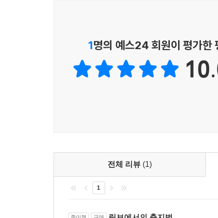
바뀌어가고, ‘나’는 이 좋은 눈물을 어른이 될 때까
네가 갑자기 그렇게 생각하게 됐다는 걸 믿을 수가 
전혀 다른 얼굴로 되돌아오고 만다. 무심히 빌었던 
려. 지금 원하는 걸 손에 넣으면 너는 또 원하는 게
1
명의 예스24 회원이 평가한
중에 가장 안 좋은 걸 자꾸 골라! 장담하는데 네 연
“불안과 두려움, 우울과 불쾌에 관한
나는 공산주의자라고 할 수는 없어. 양순한 사회주의자
10.
집요하고 탁월한 자기 추적의 에세이” 최현숙 작가
인류학자 어니스트 베커는 세상에 잘 적응한, 이른바
나는 짖고 물어뜯고 헥헥대기 위해 개가 되었다. 어
‘페티시화’라는 용어로 설명한다. 가족을 꾸린 
한 취급을 당하고 싶을 때, 하녀가 되었다. 너희는 
집단을 찾아 그 속에 편입됨으로써 세상에 속했다는
밥을 해 먹고 모니터 앞에 앉아 세 시간을 보내며 
일이 페티시화라면 ‘나’는 바로 그 페티시화에 서툰
한 복종을 바친다는 것을? 내가 행한 가장 강도 높
오르는 공에 대한 공포, 전 세계에 만연한 착취와 
아니라, 머리 위의 지붕을 위해서가 아니라, 돈이 
끝없이 팽창시키는 세상의 바람을 바닥내기 위해 
우습게 만든다는 것을? 나를 복종시키려면 이제 너희
다루는 제3의 방식을 만든다. 파멸도 안주도 거부
세계는 더 이상 입맛에 따라 소비되는 대상이 아니
전체 리뷰
(1)
--- 본문 중에서
스텝을 밟으며 풍부한 잔상을 남길 때” 애니메이
1
현재를 재정의하고 모종의 앎을 얻는다. 본능을 
이론을 구축하는 독보적인 에세이.
림보에서의 축지법
종이책
구매