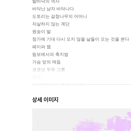
발바닥의 역사
바닥난 남자 바닥나다
도토리는 갈참나무의 어머니
자살하지 않는 계단
원숭이 발
창가에 기대 다시 오지 않을 날들이 오는 것을 본다
페이퍼 잼
림보에서의 축지법
가슴 앞의 매듭
코코넛 우유 그릇
속가
얼어붙은 강이 흐르고 있다
원형극장챌판
상세 이미지
추천의 말