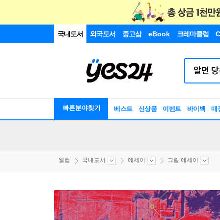
국내도서
외국도서
중고샵
eBook
크레마클럽
C
빠른분야찾기
베스트
신상품
이벤트
바이백
매
웰컴
국내도서
에세이
그림 에세이