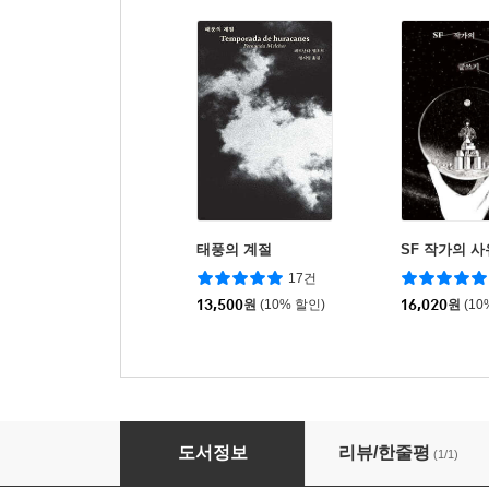
태풍의 계절
SF 작가의 
17건
13,500
원
(10% 할인)
16,020
원
(10
림보에서의 축지법
도서정보
리뷰/한줄평
(1/1)