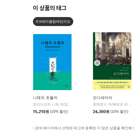
이 상품의 태그
#크레마클럽에있어요
니체의 초월자
오디세이아
프리드리히 니체 저/김철 편역
히읏
호메로스 저/페테르 파울 루벤스 그림/박문재 역
|
15,210
원
(10% 할인)
24,300
원
(10% 할인)
검색 페이지에서 선택된 태그에 등록된 더 많은 상품을 확인해 