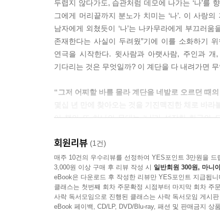
두렵지 않다가도, 습관처럼 데모에 나가는 ‘나’를 
인 아름다움, 얼굴을 일그러뜨리며 거세게 우짖는
그에게 머리끝까지 분노가 치미는 ‘나’. 이 사랑
박제하려는 의도로 그려졌다고 할 때, 정물화가 
남자에게 외쳤듯이 ‘나’는 나카무라에게 부끄러움을
이미지를 박제하고 그 박제를 모방, 과장하며 문법
존재한다는 사실이 두려웠”기에 이를 소화하기 위
갈참나무의 어머니」
연극을 시작한다. 윗사람과 아랫사람, 주인과 개
기다리는 것은 무엇일까? 이 계단을 다 내려가면 
나카무라에게서 그전까지 손에 넣은 적 없던 만족감
준비를 하는 섭은 어떤 개를 본받는가? 한국적 개란 
“그저 어찌할 바를 몰라 계단을 네발로 오르던 때의
이 달랑거리는 목걸이는 이국적이다. 섭이 하인 흉내
몇십 년 만에 찾아오는 것을 기진맥진한 채로 바라
하는 옷은 시대착오적인 서양 하인의 제복이다. 내가
이 책의 또 하나의 무대는 ‘나’가 성장한 한국의
무라로부터는 내 이름까지도 낯설어진다. (126~12
포함한 주위 어른으로부터 늘 훈육이 필요한 존재
회원리뷰
차별하는 게 아니라 알아본 것일 수도 있겠다는 
(1건)
나는 어쨌든 괜찮다. 다른 사람들을 보면서, 그들이
마스큘린했던 쌍둥이는 집안의 기준이자 모범적인 여
매주 10건의 우수리뷰를 선정하여 YES포인트 3만원을 드
모든 변수를 오로지 체력으로 땜질하느라 고립되어
3,000원 이상 구매 후 리뷰 작성 시
일반회원 300원, 마니아
해치웠다. 시간이 흘러 쌍둥이가 자신의 성 정체성을
가고 싶으면 편의점 알바를 하거나 배달을 해서 부수
eBook은 다운로드 후 작성한 리뷰만 YES포인트 지급됩니
남성성을 다지기 위해 나를 이용했어!"
는 생각 없어요, 등장인물이 다 함께 달려 나가는 신
클래스는 첫번째 회차 주문확정 시점부터 마지막 회차 주문
『림보에서의 축지법』의 시간은 특정한 장면을 이
사락 독서모임으로 진행된 클래스는 사락 독서모임 게시판
니지 못하면서 옷을 그리고, 과일을 못 먹으면서 과
나를 어떻게 생각해?” 묻자 우르르 자리를 뜨던 여
eBook 페이백, CD/LP, DVD/Blu-ray, 패션 및 판매금
이터들은 원래 수줍잖아요. 아무도 좋아해본 적 없다고
매력적으로 신음하던 어린 포로들. ‘나’에게 시계 