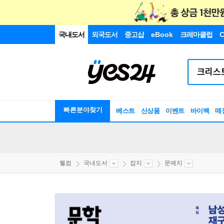
국내도서
외국도서
중고샵
eBook
크레마클럽
C
빠른분야찾기
베스트
신상품
이벤트
바이백
매
웰컴
국내도서
잡지
문예지