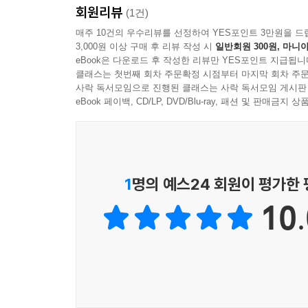
회원리뷰
(1건)
송정원 | 침투 외 1편
매주 10건의 우수리뷰를 선정하여 YES포인트 3만원을 드
송희지 | 아티스틱 스위밍을 위한 시극ː 스테틱 앱니
3,000원 이상 구매 후 리뷰 작성 시
일반회원 300원, 마니아
신원경 | 사월의 눈 외 1편
eBook은 다운로드 후 작성한 리뷰만 YES포인트 지급됩니
안도현 | 정석가(鄭石歌) 외 1편
클래스는 첫번째 회차 주문확정 시점부터 마지막 회차 주문
이문재 | 울게 하소서 외 1편
사락 독서모임으로 진행된 클래스는 사락 독서모임 게시판
eBook 페이백, CD/LP, DVD/Blu-ray, 패션 및 판매금
이영광 | 돌아버리세요―유령 8 외 1편
이제니 | 나를 건너가는 나를 외 1편
이현승 | Eye in the Sky 외 1편
한여진 | 그러나 뒤를 돌아보세요 외 1편
1
명의 예스24 회원이 평가한
동시
10.
김개미 | 콩의 곧 외 1편
김준현 | 자신이 있었던 김철민 외 1편
방주현 | 공개수업 외 1편
송선미 | 갈루스 갈루스 도메스티쿠스 외 1편
송찬호 | 저녁 여섯 시 외 1편
송현섭 | 꽃이 저물어요 외 1편