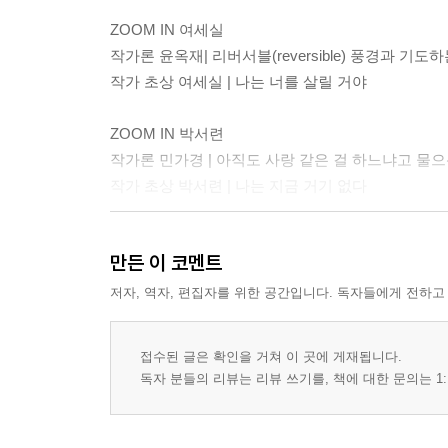
ZOOM IN 여세실
작가론 윤옥재| 리버서블(reversible) 풍경과 기
작가 초상 여세실 | 나는 너를 살릴 거야
ZOOM IN 박서련
작가론 민가경 | 아직도 사랑 같은 걸 하느냐고 물
작가 초상 박서련 | 나는 지금 거기 없다
특집 남성성의 재구성
만든 이 코멘트
권지미 | 나는 남성성을 모른다
박민상 | 슬롭과 문학 사이, 울면서 ‘웃는 남자’들
저자, 역자, 편집자를 위한 공간입니다. 독자들에게 전하고
송연정 | 천사 같은 나의, 천사―동시대 문학이 재
이연숙 | S에게
접수된 글은 확인을 거쳐 이 곳에 게재됩니다.
장류진 | 나의 남성 캐릭터 창작 노트
독자 분들의 리뷰는 리뷰 쓰기를, 책에 대한 문의는 1:
시
성유림 | 프랙탈 외 1편