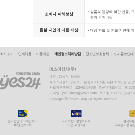
상품의 불량에 의한 반품, 교
소비자 피해보상
준하여 처리됨
환불 지연에 따른 배상
대금 환불 및 환불 지연에 
회사소개
인재채용
이용약관
개인정보처리방침
청소년보호정책
도서홍보안내
대표 : 김석환, 최세라
주소 : 서울시 영등포구 은행로 11, 5층~6층(여의도동,일신
사업자등록번호 : 229-81-37000 통신판매업신고 : 제 200
이메일 : yes24help@yes24.com 호스팅 서비스사업자 :
Copyright ⓒ YES24 Corp. All Rights Reserved.