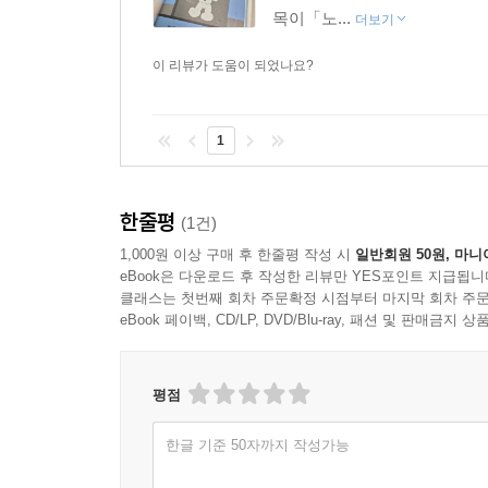
계간평
목이「노...
더보기
김다솔 민선혜 안세진 정의정 | 몸의 소설, ‘하는’ 소
이 리뷰가 도움이 되었나요?
시 읽기
조시현 | 흐르는, 흐르는
1
비평 읽기
김건형 | 증상을 진단하는 정동이라는 증상―‘시대의
한줄평
(1건)
1,000원 이상 구매 후 한줄평 작성 시
일반회원 50원, 마니
지난 계절의 일기
eBook은 다운로드 후 작성한 리뷰만 YES포인트 지급됩니
이유리 | 다가올 계절의 일기
클래스는 첫번째 회차 주문확정 시점부터 마지막 회차 주문
eBook 페이백, CD/LP, DVD/Blu-ray, 패션 및 판매금
평점
한글 기준 50자까지 작성가능