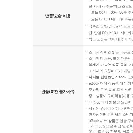
단, 아래의 주문/취소 조건인
오늘 00시 ~ 06시 30분 
반품/교환 비용
오늘 06시 30분 이후 주문
직수입 음반/영상물/기프트 
단, 당일 00시~13시 사이
박스 포장은 택배 배송이 가
소비자의 책임 있는 사유로 
소비자의 사용, 포장 개봉에 
복제가 가능한 상품 등의 포장을 
소비자의 요청에 따라 개별
디지털 컨텐츠인 eBook, 
eBook 대여 상품은 대여 기
모바일 쿠폰 등록 후 취소/환
반품/교환 불가사유
중고상품이 구매확정(자동 
LP상품의 재생 불량 원인이 기
시간의 경과에 의해 재판매가
전자상거래 등에서의 소비자
eBook 세트 상품은 일괄 
1개의 상품으로 취급 및 판매
우, 세트 상품 전부 및 세트