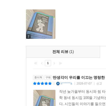
신민규 | 영양소용돌이 외 1편
온선영 | 뭉게뭉게 포도송이 외 1편
조인정 | 그런 이야기를 좋아해 외 1편
최휘 | 별 구하기 외 1편
소설
2
김유진 | 긴 산책
전춘화 | 한국 오빠
전체 리뷰
(1)
전하영 | 죽으면 말해라
1
장편
김지연 | 말이 되는 소리를 해라 (마지막 회)
딴생각이 우리를 이끄는 명랑한
안보윤 | 토마토와 소금 (1회)
종이책
구매
h*******a
2026-07-07
신고
|
|
|
대담
작년 늦가을부터 동시와 썸 타는
유강희 남호섭 이안 임수현 | 문학동네 동시집 100―
학 동네 동시집 100을 기념하
다. 시인들의 이야기를 들으면 