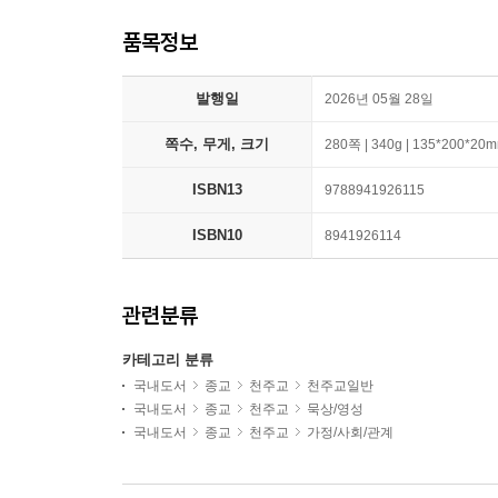
품목정보
발행일
2026년 05월 28일
쪽수, 무게, 크기
280쪽 | 340g | 135*200*20
ISBN13
9788941926115
ISBN10
8941926114
관련분류
카테고리 분류
국내도서
종교
천주교
천주교일반
국내도서
종교
천주교
묵상/영성
국내도서
종교
천주교
가정/사회/관계