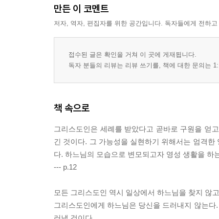
만든 이 코멘트
주님의 축복을 받은 자
저자, 역자, 편집자를 위한 공간입니다. 독자들에게 전하고
나를 어떻게 생각하시오?
제가 무엇을 해야 합니까?
자신을 잃지 마라
접수된 글은 확인을 거쳐 이 곳에 게재됩니다.
진정한 수도승이란
독자 분들의 리뷰는 리뷰 쓰기를, 책에 대한 문의는 1:
복된 수도승
황제의 초대
당신이 이단자 아가톤이오?
책 속으로
소유욕을 멀리하라
있는 것에 만족하라
그리스도인은 세례를 받았다고 곧바로 구원을 얻고 
스스로를 완전히 허물다
긴 것이다. 그 가능성을 실현하기 위해서는 엄격한
은수자와 책
다. 하느님의 모습으로 변모되고자 영성 생활을 하
알몸으로 돌아가리라
--- p.12
자선에 감사함
모든 그리스도인 역시 일상에서 하느님을 찾지 않고서
그리스도인에게 하느님은 당신을 드러내지 않는다.
5. 언제나 죽음을 명심하고 영원한 심판을 잊지 마
러낼 것이다