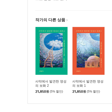
자신을 포기하라
자신의 뜻을 따르지 마라
집착에서 자유로워져라
작가의 다른 상품
사람에 대한 집착을 버려라
영적 담화 때는 깨어 있어라
스스로 경계하라
좁고 험한 길
좁은 문으로 들어가라
지식과 지혜
참된 완덕이란
하느님을 만나는 길
사막에서 발견한 영성
사막에서 발견한 영성
4. 하느님의 법은 우리에게 절대적 의무인 애덕을 
의 보화 2
의 보화 1
21,850
원
(5% 할인)
21,850
원
(5% 할인)
환대의 중요성
손님 환대
완전한 사랑