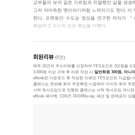
교부들의 보석 같은 가르침과 치열했던 삶을 생생
그저 까마득한 옛이야기처럼 느껴지기도 한다. 이
나가며
한다. 오랫동안 수도승 영성을 연구한 저자가 
해설하고 자신의 깊은 묵상을 더했다.
『사막 교부들의 금언』에 담긴 말씀과 해설을 주제
영성 생활에 관한 고찰, 자기 훈련, 환대와 사랑,
회원리뷰
자신을 몰아세웠다. 지금의 눈으로 보면 어리석을
(0건)
그분들의 삶은 신앙의 훌륭한 모범이 된다.
매주 10건의 우수리뷰를 선정하여 YES포인트 3만원을 드
3,000원 이상 구매 후 리뷰 작성 시
일반회원 300원, 마니아
eBook은 다운로드 후 작성한 리뷰만 YES포인트 지급됩니
영혼에는 올바른 신앙, 혀에는 진실 그리고 육체에
클래스는 첫번째 회차 주문확정 시점부터 마지막 회차 주문
사락 독서모임으로 진행된 클래스는 사락 독서모임 게시판
사막의 교부들이 사막으로 물러난 이유는 오직 하나
eBook 페이백, CD/LP, DVD/Blu-ray, 패션 및 판매금
마음의 초점을 항상 하느님께 두기 위해 쓸데없는
힘든 노동으로 육체를 혹사하지 않았고, 먹고 마시
완전한 사랑