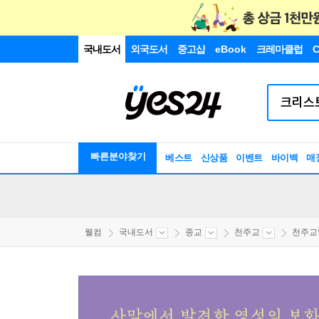
국내도서
외국도서
중고샵
eBook
크레마클럽
C
빠른분야찾기
베스트
신상품
이벤트
바이백
매
웰컴
국내도서
종교
천주교
천주교