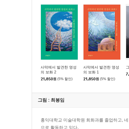
하느님의 정의와 인간의 정의
판단하는 것은 네 일이 아니다
용서를 받아들이지 않는 형제에 관하여
사랑의 구체적인 실천
당신의 삶이 내 삶보다 더 훌륭합니다
형제들이여 웁시다
구멍 난 바구니
모욕의 긍정적인 면
돌기둥과 같이 되어라
사막에서 발견한 영성
사막에서 발견한 영성
당신 은총은 어디 있습니까?
의 보화 2
의 보화 1
7
그리스도의 은총에 복종하라
21,850
원
(5% 할인)
21,850
원
(5% 할인)
어떻게 살아야 하는가?
기도할 때 조는 형제에 대해
그림 :
최봉임
3. 자신을 무시하면 어디에서 살든지 평화를 얻을 
홍익대학교 미술대학원 회화과를 졸업하고, 네
으로 활동하고 있다.