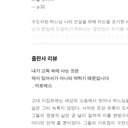
--- p.32
죽는 날을 기억하라
메멘토 모리
수도자란 하느님 나라 건설을 위해 자신을 포기한 
임종의 순간
님과 합일에 도달하기 위해서는 끊임없이 자기를 
하느님을 섬기는 일
강조했다. 자기 뜻을 추구하고 안락함과 편안함을 
죽은 사람처럼 되어라
--- p.124
마지막 순간
출판사 리뷰
마지막 순간에 느끼는 두려움
우리 삶은 길을 걷는 여정과도 같다. 그러나 목적지
그리스도의 심판정
막길, 굽은 길과 평탄한 길, 험한 길과 오솔길 등 
내가 고독 속에 사는 것은
하느님의 심판정
향한 길을 걸을 때는 비참함과 죽음이 기다리고 있
덕이 있어서가 아니라 약하기 때문입니다
영적 사다리에 발을 디뎌라
_ 마토에스
--- pp.144-145
천국에서의 영광
당신은 어디 있었습니까?
고대 이집트에는 세상의 소음에서 벗어나 하느님을
항상 하느님 나라를 생각하라
삶은 그리 녹록지 않았다. 사막은 온갖 유혹이 
탈혼 상태에 떨어짐
그들의 영웅적 삶은 곧 널리 알려져 이를 본받으
영광스러운 모습
마디만 던져 줄 뿐이었다. 그들의 가르침이 구전
나는 오늘 하느님의 영광을 보았습니다