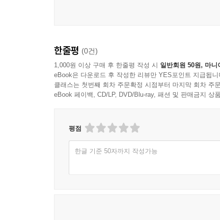
사막에서 고독하게 금욕 수행을 한다고 해서 교부
하더라도 손님이 오면 수행을 잠시 멈추고 손님을 
대가 없이 보살펴 주었다. 자선은 하느님 나라를 향
한줄평
(0건)
사막으로 달아나라
1,000원 이상 구매 후 한줄평 작성 시
일반회원 50원, 마니
eBook은 다운로드 후 작성한 리뷰만 YES포인트 지급됩니
클래스는 첫번째 회차 주문확정 시점부터 마지막 회차 주문
모든 것이 풍족하고 자유로운 세상이지만 정신적·영
eBook 페이백, CD/LP, DVD/Blu-ray, 패션 및 판매금
마음을 잠시 내려놓고 이 책을 따라 자기만의 사막으
가야 할지 알려 줄 것이다.
평점
한글 기준 50자까지 작성가능