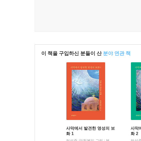
이 책을 구입하신 분들이 산
분야 연관 책
사막에서 발견한 영성의 보
사막
화 1
화 2
허성준 글/최봉임 그림
분도출판사
허성준