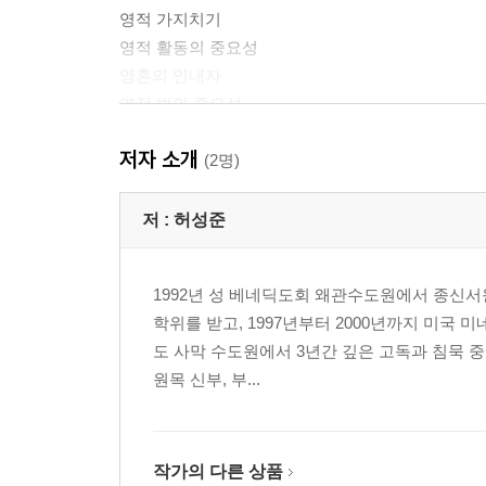
영적 가지치기
영적 활동의 중요성
영혼의 안내자
영적 벗의 중요성
영적 대화
저자 소개
원로에게 자기 생각을 드러냄
(2명)
지상에서 신처럼 된 자
저 :
허성준
2. 험담은 영혼의 죽음입니다 _ 오르
1992년 성 베네딕도회 왜관수도원에서 종신서
학위를 받고, 1997년부터 2000년까지 미국
사람을 조심하라
도 사막 수도원에서 3년간 깊은 고독과 침묵 중
분심을 품고 암자로 들어가지 마라
원목 신부, 부...
험담은 영혼의 죽음
불필요한 말을 삼가라
다른 사람을 거슬러 말하지 마라
누구도 심판하지 마라
작가의 다른 상품