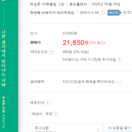
허성준
저/
최봉임
그림
분도출판사
2026년 05월 28일
천주교
첫번째 리뷰어가 되어주세요.
판매지수 66
베스트
정가
23,000원
21,850
원
판매가
(5% 할인)
YES포인트
460원 (2% 적립)
5만원이상 구매 시 2천원 추가적립
결제혜택
카드/간편결제 혜택을 확인하세요
배송안내
배송비 : 무료
중고상품
이 상품을 팔기