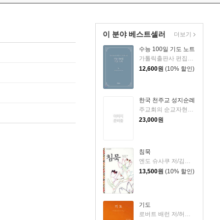
이 분야 베스트셀러
더보기
수능 100일 기도 노트
가톨릭출판사 편집부 저
12,600
원
(10% 할인)
한국 천주교 성지순례
주교회의 순교자현양과 성지순례사목 위원회 저
23,000
원
침묵
엔도 슈사쿠 저/김윤성 역
13,500
원
(10% 할인)
기도
로버트 배런 저/허찬욱 역