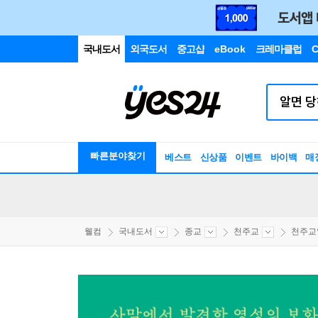
국내도서
외국도서
중고샵
eBook
크레마클럽
C
빠른분야찾기
베스트
신상품
이벤트
바이백
매
웰컴
국내도서
종교
천주교
천주교