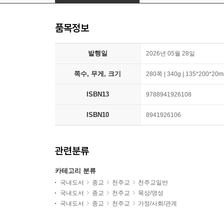
품목정보
발행일
2026년 05월 28일
쪽수, 무게, 크기
280쪽 | 340g | 135*200*20
ISBN13
9788941926108
ISBN10
8941926106
관련분류
카테고리 분류
국내도서
종교
천주교
천주교일반
국내도서
종교
천주교
묵상/영성
국내도서
종교
천주교
가정/사회/관계