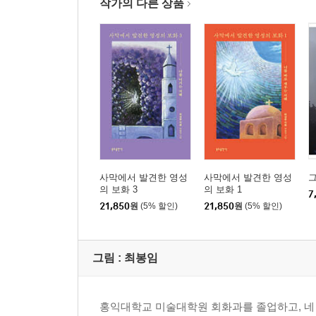
어째서 욕정이 떠나지 않는가?
작가의 다른 상품
간음의 악덕을 거스른 수행
소아 성애 문제
어린아이들을 조심하라
영혼의 간음
아케디아의 악덕
아케디아의 위험성
이 겨울이 지나면 이곳을 떠나리라
분노의 악덕을 피하라
분노하지 마라
사막에서 발견한 영성
사막에서 발견한 영성
화날 때 혀를 통제하라
의 보화 3
의 보화 1
7
분노를 극복하라
21,850
원
(5% 할인)
21,850
원
(5% 할인)
불평의 악덕
불평하지 마라
그림 :
최봉임
영적 교만의 위험성
영적인 교만을 거슬러
허영심을 조심하라
홍익대학교 미술대학원 회화과를 졸업하고, 네