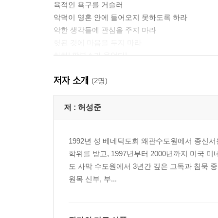
육적인 욕구를 거슬러
악덕이 영혼 안에 들어오지 못하도록 하라
악한 생각들에 관심을 주지 마라
헛된 것에 마음을 두지 마라
하하! 팜부스가 웃었다!
불순한 생각과 헛된 욕망
저자 소개
탐식의 위험성
(2명)
여러분은 과연 수도승이군요
포도주를 권하지 마라
저 :
허성준
포도주 석 잔은 과한 것인가?
걸으면서 식사함
1992년 성 베네딕도회 왜관수도원에서 종신서
탐욕이란 무엇인가?
학위를 받고, 1997년부터 2000년까지 미국
탐욕을 조심하라
도 사막 수도원에서 3년간 깊은 고독과 침묵 중
탐욕의 유혹
원목 신부, 부...
도둑맞은 양피지 성경
간음의 유혹
간음의 악령