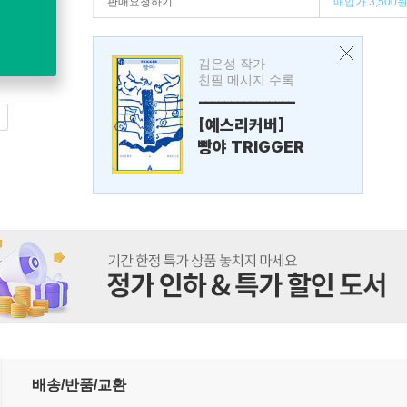
판매요청하기
매입가 3,500
김은성 작가
친필 메시지 수록
---------------
[예스리커버]
빵야 TRIGGER
배송/반품/교환