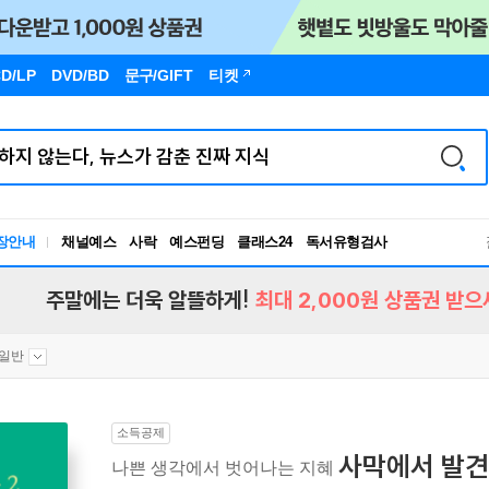
D/LP
DVD/BD
문구
/GIFT
티켓
장안내
채널예스
사락
예스펀딩
클래스24
독서유형검사
RBTI Lab
독서유형검사
주말에는 더욱 알뜰하게!
최대 2,000원 상품권 받으
일반
소득공제
사막에서 발견
나쁜 생각에서 벗어나는 지혜