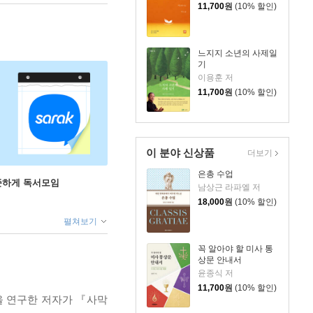
11,700
원
(10% 할인)
느지지 소년의 사제일
기
이용훈 저
11,700
원
(10% 할인)
이 분야 신상품
더보기
은총 수업
꾸준하게 독서모임
남상근 라파엘 저
18,000
원
(10% 할인)
펼쳐보기
꼭 알아야 할 미사 통
상문 안내서
윤종식 저
11,700
원
(10% 할인)
을 연구한 저자가 『사막