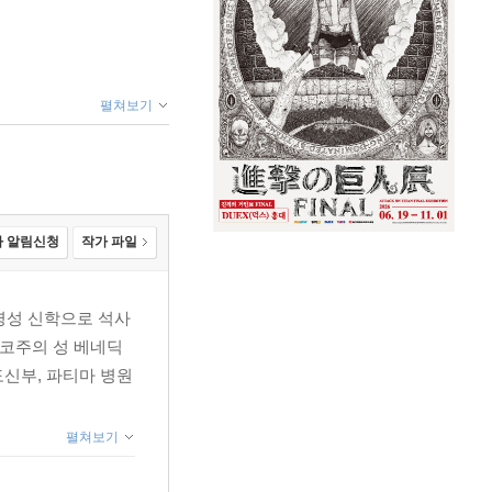
펼쳐보기
 알림신청
작가 파일
영성 신학으로 석사
시코주의 성 베네딕
도신부, 파티마 병원
펼쳐보기