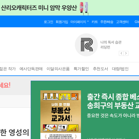
로그인
회원가입
마이페이지
카트
주문/배송
고객센터
Gl
젊은 작가
예사단독판매
이달의사은품
특가할인
추천도서
대량/법인
세요!
한 영성의 보화 2