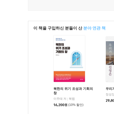
이 책을 구입하신 분들이 산
분야 연관 책
북한의 위기 조성과 기회의
우리
창
정성장
이주태 저
북랩
|
29,8
16,200
원
(10% 할인)