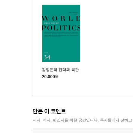
남-북-중 삼국 무역이 될 수밖에 없는 이유
우리 직원 중에 ‘특무’가 있다?
‘뇌물’ 아닌 ‘급행료’
밀무역 형태로 조선으로 들어가는 게 더 많다?
밀무역 경쟁력 없어 규모 크지 않을 것
인도적 지원단체와의 만남
제6장 단둥에서 만난 조선 사람들
중국 학교 전교 1등은 조선 여학생
조선 사람들은 중국도 의심한다
김정은의 전략과 북한
20,000
원
조선 여성들이 더 이악스러워
도피성 탈북했다가 다시 돌아간 무역일꾼
단둥에서 일하는 여성노동자들
제7장 남북, 조중, 한중관계와 남북경협
만든 이 코멘트
남북관계, 조중관계 따라 출렁이는 단둥
저자, 역자, 편집자를 위한 공간입니다. 독자들에게 전하고
조선이 발전해야 단둥도 발전
세컨더리 보이콧에 대한 우려