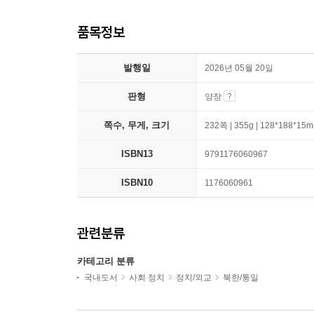
품목정보
발행일
2026년 05월 20일
판형
양장
쪽수, 무게, 크기
232쪽 | 355g | 128*188*15
ISBN13
9791176060967
ISBN10
1176060961
관련분류
카테고리 분류
국내도서
사회 정치
정치/외교
북한/통일