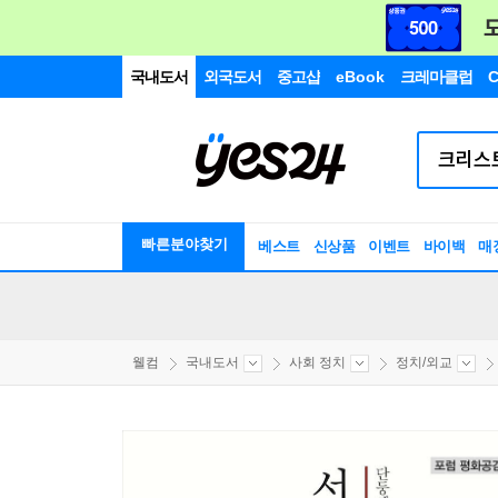
국내도서
외국도서
중고샵
eBook
크레마클럽
C
빠른분야찾기
베스트
신상품
이벤트
바이백
매
웰컴
국내도서
사회 정치
정치/외교