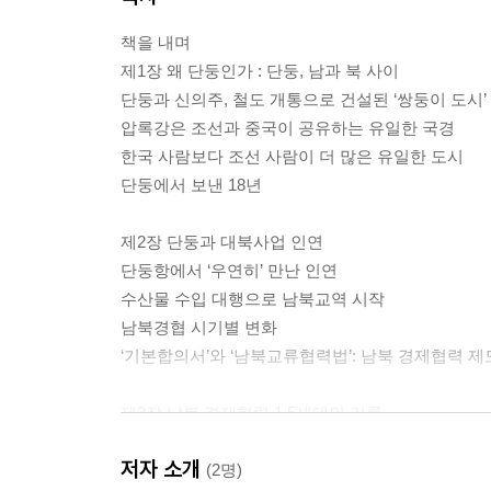
책을 내며
제1장 왜 단둥인가 : 단둥, 남과 북 사이
단둥과 신의주, 철도 개통으로 건설된 ‘쌍둥이 도시’
압록강은 조선과 중국이 공유하는 유일한 국경
한국 사람보다 조선 사람이 더 많은 유일한 도시
단둥에서 보낸 18년
제2장 단둥과 대북사업 인연
단둥항에서 ‘우연히’ 만난 인연
수산물 수입 대행으로 남북교역 시작
남북경협 시기별 변화
‘기본합의서’와 ‘남북교류협력법’: 남북 경제협력 
제3장 남북 경제협력 1.5세대의 기록
대북사업과의 첫 인연
저자 소개
최초의 남북 IT 합영회사, 하나비즈
(2명)