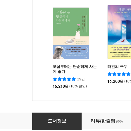
오십부터는 단순하게 사는
타인의 구두
게 좋다
29건
16,200
원
(10
15,210
원
(10% 할인)
서울 평양 너머 단둥
도서정보
리뷰/한줄평
(0/0)