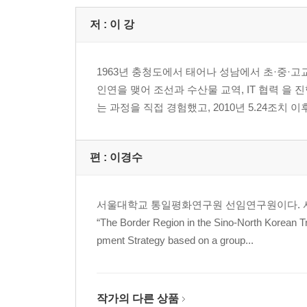
3년 만에 다시 찾은 단둥
남북교역 최절정기에 나온 5.24조치
저 :
이 강
제4장 남북교역 이론과 실제
1963년 충청도에서 태어나 성남에서 초·중·고
한국 : 조선 : 중국 1 : 1 : 1 구조로 남북교역 진행
인연을 맺어 조선과 수산물 교역, IT 협력 을 
조선 임가공, 복잡한 생산에 최적화
는 과정을 직접 경험했고, 2010년 5.24조치 
평양 연락은 전화 교환수 → 팩스 → 이메일로 변화
조선에서 사고 난 것 해결하려면 싸워야 한다?
‘상품’ 생각 안 해서 완성품 마감은 부족
편 :
이경수
남북교역 사이의 중국 조선족과 화교
민경련이라는 존재
현금 들고 뛰다
서울대학교 통일평화연구원 선임연구원이다. 서
“The Border Region in the Sino-North Korean T
제5장 남북교역과 조중무역 사이
pment Strategy based on a group...
남북교역은 끊기고 조중무역은 계속
중국발 ‘자본 공세’ 우려
업무대리는 조선족과 화교, 돈주는 한족
작가의 다른 상품