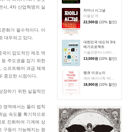
하면서, 4차 산업혁명의 실
차이나 시그널
이필상 저
22,500
원
(10% 할인)
표준화가 필수적이다. 이
로 대두되고 있다.
대한민국 대도약 3대
메가프로젝트
기술인문이니셔티브 집현 저
중국이 압도적인 제조 역
13,500
원
(10% 할인)
 등 주도권을 잡기 위한
, 소프트웨어 과금 체계
땡큐 이코노미
우 중요한 시점이다.
게리 베이너척 저/박선주 역
18,900
원
(10% 할인)
 성장하기 위한 실질적인
l) 영역에서는 물리 법칙
봇의 학습 속도를 획기적으로
모델로 진화하여 기계에 상
전트 구동이 가능해지는 원