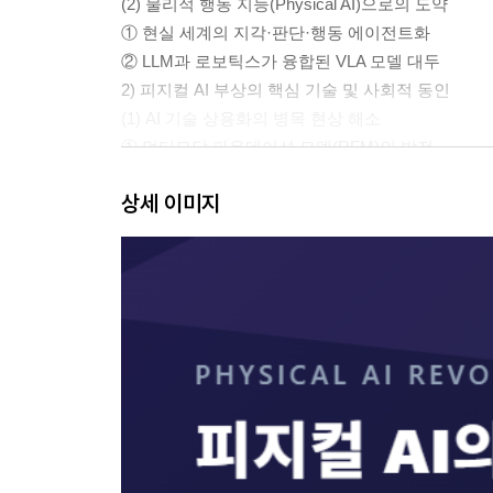
(2) 물리적 행동 지능(Physical AI)으로의 도약
① 현실 세계의 지각·판단·행동 에이전트화
② LLM과 로보틱스가 융합된 VLA 모델 대두
2) 피지컬 AI 부상의 핵심 기술 및 사회적 동인
(1) AI 기술 상용화의 병목 현상 해소
① 멀티모달 파운데이션 모델(RFM)의 발전
② 시뮬레이터 및 합성 데이터(Synthetic Data) 활용
상세 이미지
(2) 글로벌 산업 구조 및 노동 시장의 변화
① 인구 고령화 및 생산 가능 인구 감소
② 고도화된 무인화 및 자율화 요구 증대
1-2. 글로벌 시장 전망 및 주요 트렌드 변화
1) 글로벌 피지컬 AI 및 로보틱스 시장의 성장성
(1) 단기 및 중기 시장의 폭발적 증가
① 2030년까지 연평균 고성장 전망
② 다양한 산업 도메인으로의 도입 가속
(2) 장기적 메가 트렌드로서의 잠재력
① 수조 달러 규모의 거대 로보틱스 생태계 형성
② 전방위적 융합 기반의 신시장 창출