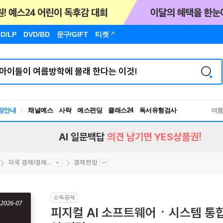
D/LP
DVD/BD
문구
/GIFT
티켓
장안내
채널예스
사락
예스펀딩
클래스24
독서유형검사
여
RBTI Lab
독서유형검사
AI 일문백답
의견 남기면 YES상품권!
각국 경제/경제...
경제전망
소득공제
피지컬 AI 소프트웨어ㆍ시스템 통합(