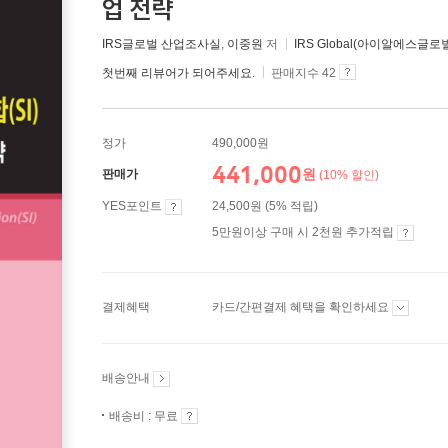
업 전략
IRS글로벌 산업조사실
,
이중원
저
IRS Global(아이알에스글로
첫번째 리뷰어가 되어주세요.
판매지수 42
정가
490,000원
441,000
원
판매가
(10% 할인)
YES포인트
24,500원 (5% 적립)
5만원이상 구매 시 2천원 추가적립
결제혜택
카드/간편결제 혜택을 확인하세요
배송안내
배송비 : 무료