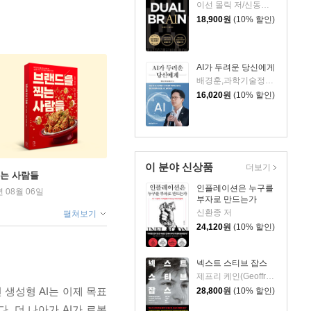
이선 몰릭 저/신동숙 역
18,900
원
(10% 할인)
AI가 두려운 당신에게
배경훈,과학기술정보통신부 저
16,020
원
(10% 할인)
이 분야 신상품
더보기
찍는 사람들
인플레이션은 누구를
년 08월 06일
부자로 만드는가
신환종 저
펼쳐보기
24,120
원
(10% 할인)
넥스트 스티브 잡스
제프리 케인(Geoffrey Cain) 저/이민석 역
생성형 AI는 이제 목표
28,800
원
(10% 할인)
. 더 나아가 AI가 로봇