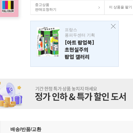
중고상품
이 상품을 팔기
판매요청하기
프랑스
퐁피두센터 기획
[아트 팝업북]
초현실주의
팝업 갤러리
 시장 트렌드와 주요 기업별 사업 전략
배송/반품/교환