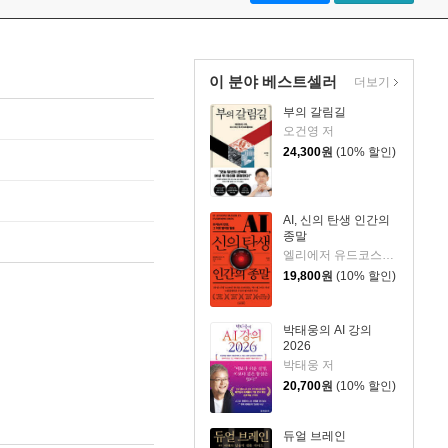
이 분야 베스트셀러
더보기
부의 갈림길
오건영 저
24,300
원
(10% 할인)
AI, 신의 탄생 인간의
종말
엘리에저 유드코스키,네이트 소아레스 공저/고영훈 역
19,800
원
(10% 할인)
박태웅의 AI 강의
2026
박태웅 저
20,700
원
(10% 할인)
듀얼 브레인