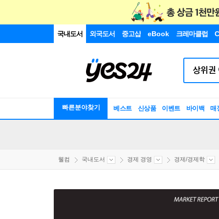
국내도서
외국도서
중고샵
eBook
크레마클럽
C
빠른분야찾기
베스트
신상품
이벤트
바이백
매
웰컴
국내도서
경제 경영
경제/경제학