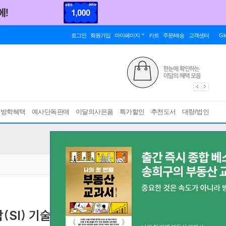
로그인
회원가입
마이페이지
카트
주문/배송
고객센터
Gl
름방학혜택
예사단독판매
이달의사은품
특가할인
추천도서
대량/법인
SI) 기술, 시장 트렌드와 주요 기업별 사