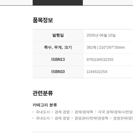
품목정보
발행일
2026년 06월 10일
쪽수, 무게, 크기
382쪽 | 210*297*30mm
ISBN13
9791194532255
ISBN10
119453225X
관련분류
카테고리 분류
국내도서
경제 경영
경제/경제학
각국 경제/경제사/전망
국내도서
경제 경영
경영관리/전략/경영학
경영전략/경