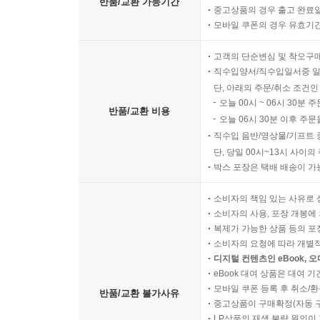
반품/교환 가능기간
중고상품의 경우 출고 완료일
모바일 쿠폰의 경우 유효기간(
고객의 단순변심 및 착오구
직수입양서/직수입일서중 일
단, 아래의 주문/취소 조건인
오늘 00시 ~ 06시 30분 
반품/교환 비용
오늘 06시 30분 이후 주문
직수입 음반/영상물/기프트 
단, 당일 00시~13시 사이
박스 포장은 택배 배송이 가
소비자의 책임 있는 사유로 
소비자의 사용, 포장 개봉에 
복제가 가능한 상품 등의 포장을 
소비자의 요청에 따라 개별
디지털 컨텐츠인 eBook, 
eBook 대여 상품은 대여 기
모바일 쿠폰 등록 후 취소/환
반품/교환 불가사유
중고상품이 구매확정(자동 
LP상품의 재생 불량 원인이 기