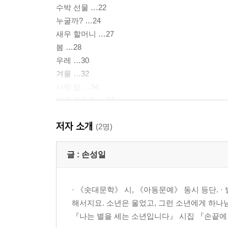
수박 선물 …22
누굴까? …24
새우 할머니 …27
봄 …28
우레 …30
겨울 …32
사랑 밥 …34
지구 자동차 …37
저자 소개
제 2 부
(2명)
나무의 사랑
글 :
손성일
반딧불이 …40
나무의 사랑 …42
· 《솟대문학》 시, 《아동문예》 동시 등단. 
아침이슬 …45
해서지요. 소년은 울었고, 그런 소년에게 하나님이
이제 외롭지 않아요 …46
『나는 별을 세는 소년입니다』 시집 『손끝에 점
얼음땡 2 …48