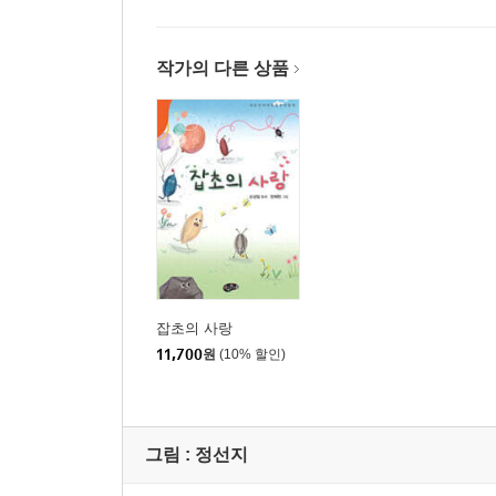
로봇 나 …50
달달한 시간 …52
흙집 …54
작가의 다른 상품
늦은 밤 …56
김밥 한 줄 …59
얼굴 …60
제 3 부
우산 꽃밭
혹시! …64
우산 꽃밭 …67
잡초의 사랑
눈 …68
11,700
원
(10% 할인)
온기 …70
개나리 …73
미운 해님 …74
그림 :
정선지
개똥 …76