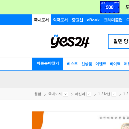
국내도서
외국도서
중고샵
eBook
크레마클럽
C
빠른분야찾기
베스트
신상품
이벤트
바이백
매
웰컴
국내도서
어린이
1-2학년
1-