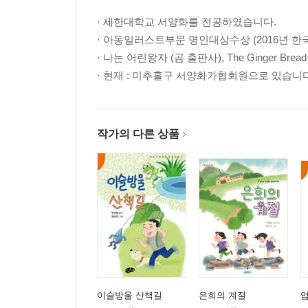
해 엄마 …78
겨울엔 산이 …80
· 세한대학교 서양화를 전공하였습니다.
강아지풀 …82
· 아동일러스트부문 명인대상수상 (2016년 한
별 …84
· 나는 어린왕자 (곰 출판사), The Ginger Bread
· 현재 : 미추홀구 서양화가협회원으로 있습니
제 4 부
별꽃
작가의 다른 상품
흰 지팡이 …88
풍경화 …90
밤송이 …92
별꽃 …95
눈 …96
ㅁ을 ㅇ으로 …98
갈팡질팡 …100
베란다 난간에 핀 빗방울 …103
세월 …104
이슬방울 산책길
은희의 계절
거울 보며 …106