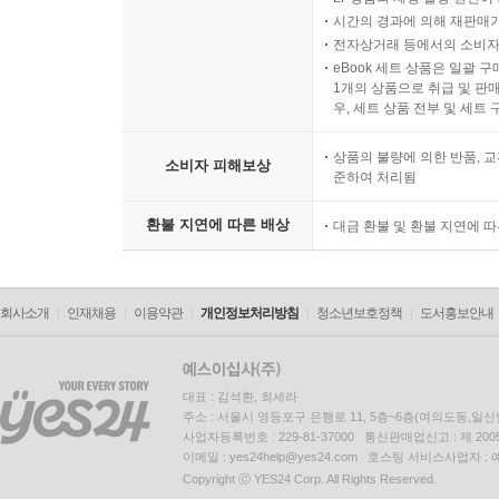
시간의 경과에 의해 재판매가
전자상거래 등에서의 소비자
eBook 세트 상품은 일괄 
1개의 상품으로 취급 및 판매
우, 세트 상품 전부 및 세트
상품의 불량에 의한 반품, 교
소비자 피해보상
준하여 처리됨
환불 지연에 따른 배상
대금 환불 및 환불 지연에 
회사소개
인재채용
이용약관
개인정보처리방침
청소년보호정책
도서홍보안내
대표 : 김석환, 최세라
주소 : 서울시 영등포구 은행로 11, 5층~6층(여의도동,일신
사업자등록번호 : 229-81-37000 통신판매업신고 : 제 200
이메일 : yes24help@yes24.com 호스팅 서비스사업자 :
Copyright ⓒ YES24 Corp. All Rights Reserved.