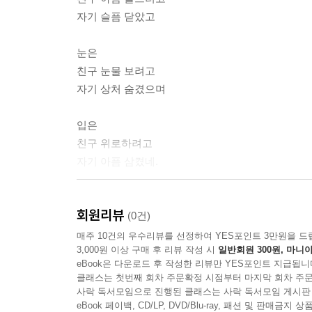
자기 슬픔 닫았고
눈은
친구 눈물 보려고
자기 상처 숨겼으며
입은
친구 위로하려고
자기 아픔 삼켰네.
그리고
회원리뷰
(0건)
코는
매주 10건의 우수리뷰를 선정하여 YES포인트 3만원을 드
3,000원 이상 구매 후 리뷰 작성 시
일반회원 300원, 마니아
귀, 눈, 입에 모인
eBook은 다운로드 후 작성한 리뷰만 YES포인트 지급됩니
우울 후- 내보내고
클래스는 첫번째 회차 주문확정 시점부터 마지막 회차 주문
사락 독서모임으로 진행된 클래스는 사락 독서모임 게시판
친구의 웃는 마음을 불어넣어
eBook 페이백, CD/LP, DVD/Blu-ray, 패션 및 판매금