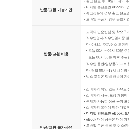
출고 완료 후 10일 이내의 
디지털 콘텐츠인 eBook의 
반품/교환 가능기간
중고상품의 경우 출고 완료일
모바일 쿠폰의 경우 유효기간(
고객의 단순변심 및 착오구
직수입양서/직수입일서중 일
단, 아래의 주문/취소 조건인
오늘 00시 ~ 06시 30분 
반품/교환 비용
오늘 06시 30분 이후 주문
직수입 음반/영상물/기프트 
단, 당일 00시~13시 사이
박스 포장은 택배 배송이 가
소비자의 책임 있는 사유로 
소비자의 사용, 포장 개봉에 
복제가 가능한 상품 등의 포장을 
소비자의 요청에 따라 개별
디지털 컨텐츠인 eBook, 
eBook 대여 상품은 대여 기
모바일 쿠폰 등록 후 취소/환
반품/교환 불가사유