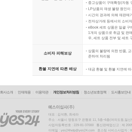
중고상품이 구매확정(자동 
LP상품의 재생 불량 원인이 기
시간의 경과에 의해 재판매가
전자상거래 등에서의 소비자
eBook 세트 상품은 일괄 
1개의 상품으로 취급 및 판매
우, 세트 상품 전부 및 세트
상품의 불량에 의한 반품, 교
소비자 피해보상
준하여 처리됨
환불 지연에 따른 배상
대금 환불 및 환불 지연에 
회사소개
인재채용
이용약관
개인정보처리방침
청소년보호정책
도서홍보안내
대표 : 김석환, 최세라
주소 : 서울시 영등포구 은행로 11, 5층~6층(여의도동,일신
사업자등록번호 : 229-81-37000 통신판매업신고 : 제 200
이메일 : yes24help@yes24.com 호스팅 서비스사업자 :