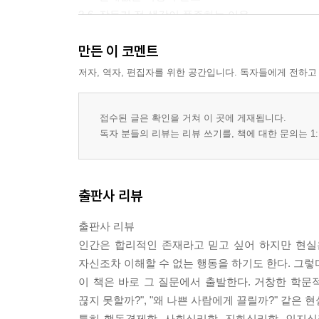
2-6. 잠들기 전 생각이 폭주하는 이유
PART 3 · 돈과 소비 앞에서 드러나는 비합리성
만든 이 코멘트
3-1. 할인은 왜 판단력을 흐리는가
3-2. 무료라는 말의 강력한 유혹
저자, 역자, 편집자를 위한 공간입니다. 독자들에게 전하고
3-3. 복권을 사는 마음의 구조
3-4. 비싼 것이 더 좋아 보이는 이유
접수된 글은 확인을 거쳐 이 곳에 게재됩니다.
3-5. 물건을 버리지 못하는 심리
독자 분들의 리뷰는 리뷰 쓰기를, 책에 대한 문의는 1:
3-6. 명품은 왜 마음을 설득하는가
PART 4 · 이상한 행동 속에 숨은 인간의 본성
4-1. 거짓말은 왜 반복되는가
출판사 리뷰
4-2. 남의 사생활이 궁금한 이유
4-3. 남의 불행이 재미있을 때
출판사 리뷰
4-4. 군중 속에서 달라지는 사람들
인간은 합리적인 존재라고 믿고 싶어 하지만 현실은
4-5. 공포를 즐기는 역설
자신조차 이해할 수 없는 행동을 하기도 한다. 그렇
4-6. 내가 나를 모르는 이유
이 책은 바로 그 질문에서 출발한다. 거창한 학문적 설
끊지 못할까?", "왜 나쁜 사람에게 끌릴까?" 같
특히 행동경제학, 사회심리학, 진화심리학, 인지