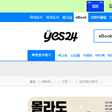
국내도서
외국도서
중고샵
eBook
크레마클럽
C
빠른분야찾기
베스트
신상품
이벤트
바이백
매
웰컴
eBook
인문
심리/정신분석