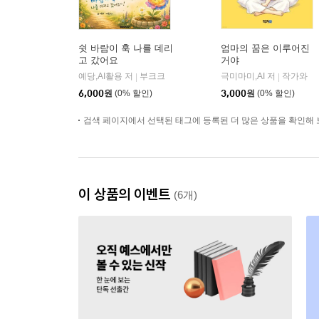
쉿 바람이 훅 나를 데리
엄마의 꿈은 이루어진
고 갔어요
거야
예당,AI활용 저
부크크
극미마미,AI 저
작가와
|
|
6,000
원
(0% 할인)
3,000
원
(0% 할인)
검색 페이지에서 선택된 태그에 등록된 더 많은 상품을 확인해 
이 상품의 이벤트
(6개)