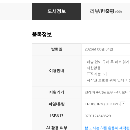
몰라도 되지만 궁금한 심리학
도서정보
리뷰/한줄평
(0/0)
품목정보
발행일
2026년 06월 04일
배송 없이 구매 후 바로 읽
제한없음
이용안내
TTS 가능
저작권 보호를 위해 인쇄 기
지원기기
크레마 /PC(윈도우 - 4K 
파일/용량
EPUB(DRM) | 0.31MB
ISBN13
9791124648629
AI 활용 여부
본 도서는 AI를 활용해 제작