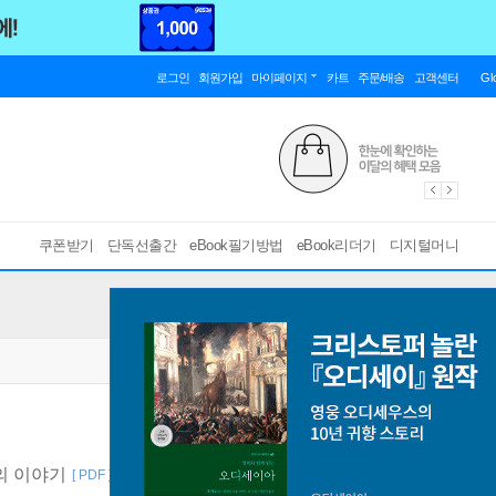
로그인
회원가입
마이페이지
카트
주문/배송
고객센터
Gl
쿠폰받기
단독선출간
eBook필기방법
eBook리더기
디지털머니
의 이야기
[ PDF ]