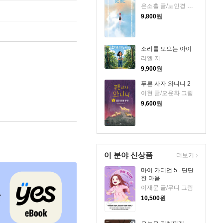
은소홀 글/노인경 그림
9,800
원
소리를 모으는 아이
리엘 저
9,900
원
푸른 사자 와니니 2
이현 글/오윤화 그림
9,600
원
이 분야 신상품
더보기
마이 가디언 5 : 단단
한 마음
이재문 글/무디 그림
10,500
원