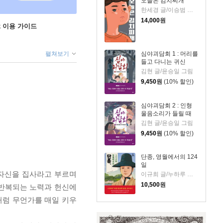
오늘은 김치찌개
한세경 글/이승범 그림
14,000
원
ok 이용 가이드
펼쳐보기
심야괴담회 1 : 머리를
들고 다니는 귀신
김현 글/윤승일 그림
9,450
원
(10% 할인)
심야괴담회 2 : 인형
울음소리가 들릴 때
김현 글/윤승일 그림
9,450
원
(10% 할인)
단종, 영월에서의 124
일
 자신을 집사라고 부르며
이규희 글/누하루 그림
10,500
원
 반복되는 노력과 헌신에
처럼 무언가를 매일 키우