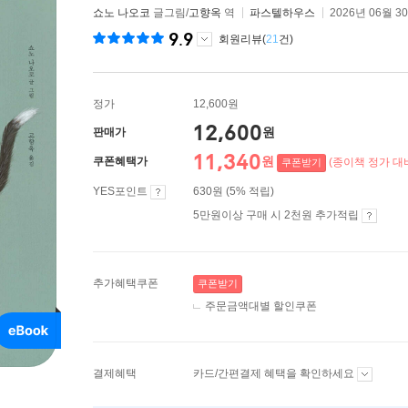
쇼노 나오코
글그림/
고향옥
역
파스텔하우스
2026년 06월 3
9.9
회원리뷰(
21
건)
정가
12,600원
12,600
원
판매가
11,340
원
쿠폰혜택가
(종이책 정가 대비
쿠폰받기
YES포인트
630원 (5% 적립)
5만원이상 구매 시 2천원 추가적립
추가혜택쿠폰
쿠폰받기
주문금액대별 할인쿠폰
결제혜택
카드/간편결제 혜택을 확인하세요