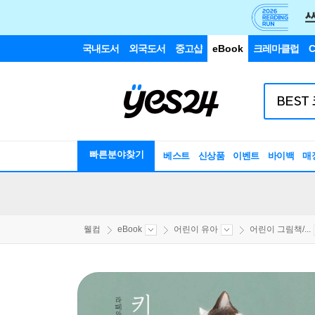
국내도서
외국도서
중고샵
eBook
크레마클럽
C
빠른분야찾기
베스트
신상품
이벤트
바이백
매
웰컴
eBook
어린이 유아
어린이 그림책/...