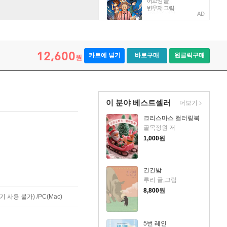
AD
12,600
카트에 넣기
바로구매
원클릭구매
원
이 분야 베스트셀러
더보기
크리스마스 컬러링북
골목정원 저
1,000
원
긴긴밤
루리 글,그림
8,800
원
사용 불가) /PC(Mac)
5번 레인