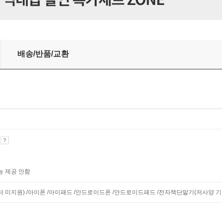
배송/반품/교환
기
능 제공 안함
니터 미지원) /아이폰 /아이패드 /안드로이드폰 /안드로이드패드 /전자책단말기(저사양 기기 