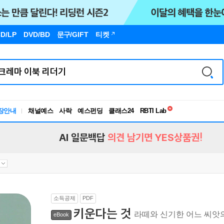
D/LP
DVD/BD
문구
/GIFT
티켓
독서유형검사
장안내
채널예스
사락
예스펀딩
클래스24
RBTI Lab
독서유형검사
AI 일문백답
의견 남기면 YES상품권!
소득공제
PDF
키운다는 것
라떼와 신기한 어느 씨앗
eBook