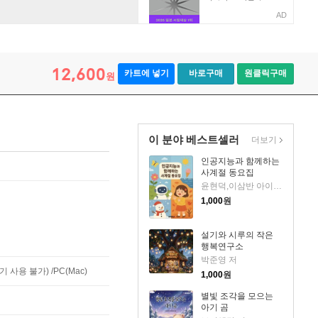
AD
12,600
카트에 넣기
바로구매
원클릭구매
원
이 분야 베스트셀러
더보기
인공지능과 함께하는
사계절 동요집
윤현덕,이삼반 아이들 저
1,000
원
설기와 시루의 작은
행복연구소
박준영 저
사용 불가) /PC(Mac)
1,000
원
별빛 조각을 모으는
아기 곰