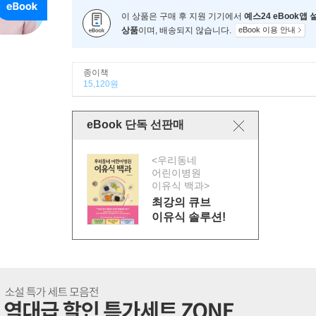
이 상품은 구매 후 지원 기기에서
예스24 eBook앱
상품
이며, 배송되지 않습니다.
eBook 이용 안내
종이책
15,120원
eBook 단독 선판매
<우리동네
어린이병원
이유식 백과>
최강의 큐브
이유식 솔루션!