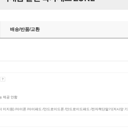
배송/반품/교환
기
능 제공 안함
니터 미지원) /아이폰 /아이패드 /안드로이드폰 /안드로이드패드 /전자책단말기(저사양 기기 