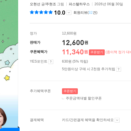
오현선
글/
주현조
그림
파스텔하우스
2026년 06월 30일
10.0
회원리뷰(
32
건)
정가
12,600원
12,600
원
판매가
11,340
원
쿠폰혜택가
(종이책 정가 대비
쿠폰받기
YES포인트
630원 (5% 적립)
5만원이상 구매 시 2천원 추가적립
추가혜택쿠폰
쿠폰받기
주문금액대별 할인쿠폰
결제혜택
카드/간편결제 혜택을 확인하세요