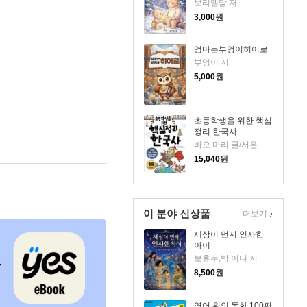
보리엘맘 저
3,000
원
엄마는부엉이히어로
부엉이 저
5,000
원
초등학생을 위한 핵심
정리 한국사
바오 마리 글/서은경 그림
15,040
원
이 분야 신상품
더보기
세상이 먼저 인사한
아이
보휴누,박 이나 저
8,500
원
영어 위인 동화 100편