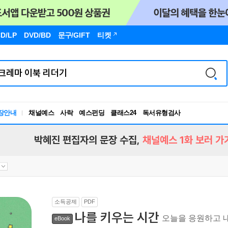
D/LP
DVD/BD
문구
/GIFT
티켓
장안내
채널예스
사락
예스펀딩
클래스24
독서유형검사
RBTI Lab
독서유형검사
박혜진 편집자의 문장 수집,
채널예스 1화 보러 가
소득공제
PDF
나를 키우는 시간
오늘을 응원하고 
eBook