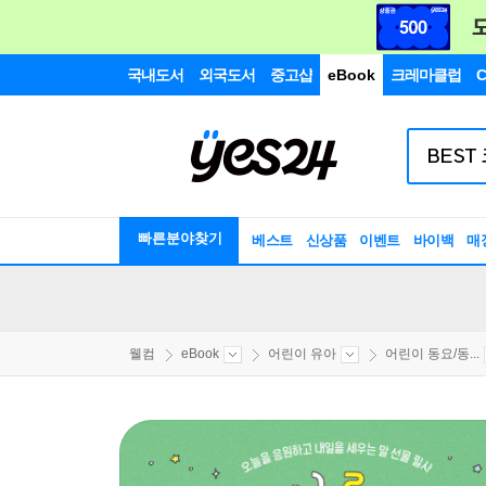
국내도서
외국도서
중고샵
eBook
크레마클럽
C
빠른분야찾기
베스트
신상품
이벤트
바이백
매
웰컴
eBook
어린이 유아
어린이 동요/동...