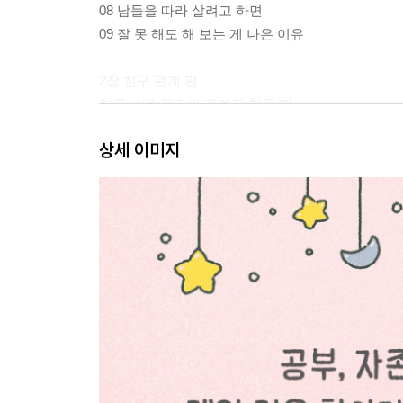
08 남들을 따라 살려고 하면
09 잘 못 해도 해 보는 게 나은 이유
2장 친구 관계 편
친구, 사람들과의 관계가 힘들 때
10 누구나 사귀고 싶은 친구
상세 이미지
11 나랑 가장 잘 어울리는 친구
12 나쁜 말을 들어도 훼손되지 않는 나
13 친구의 단점보다 장점을
14 잘 헤어지는 것도 우정
15 외로움도 필요한 이유
16 나의 베프는 나
17 엄마의 잔소리가 힘들 때
18 나는 지켜 주는 거절
19 그 사람이 이해가 안 될 때
3장 꿈과 진로 편