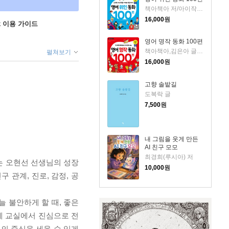
책아책아 저/아이작 더스트,마이클 A. 푸틀랙 감수
16,000
원
ok 이용 가이드
영어 명작 동화 100편
책아책아,김은아 글/아이작 더스트,마이클 A. 푸틀랙 감수
펼쳐보기
16,000
원
고향 솔밭길
도복락 글
7,500
원
내 그림을 웃게 만든
AI 친구 모모
최경희(루시아) 저
는 오현선 선생님의 성장
10,000
원
 관계, 진로, 감정, 공
늘 불안하게 할 때, 좋은
에 교실에서 진심으로 전
의 중심을 세울 수 있게