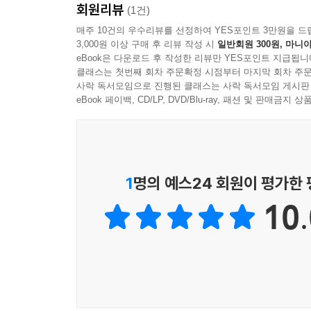
회원리뷰
이 책의 특징은 학술적 이론서에 머무르지 않고
(1건)
읽어낸다는 점이다. 저자는 중심이 아니라 변두리에
매주 10건의 우수리뷰를 선정하여 YES포인트 3만원을 드
3,000원 이상 구매 후 리뷰 작성 시
일반회원 300원, 마니아
『국가의 수명은 끝났다』는 단순한 정치·경제 서적
eBook은 다운로드 후 작성한 리뷰만 YES포인트 지급됩니
시대 담론서이자 문명 전환에 대한 철학적 질문을 담
클래스는 첫번째 회차 주문확정 시점부터 마지막 회차 주문
사락 독서모임으로 진행된 클래스는 사락 독서모임 게시판
저자는 이 책을 통해 다음과 같은 질문을 독자들에게
eBook 페이백, CD/LP, DVD/Blu-ray, 패션 및 판매금
"왜 세계는 연결되는데 책임은 분절되어 있는가."
"왜 전쟁은 끝나지 않는가."
"우리는 여전히 낡은 지도로 새로운 세계를 설명하려
1
명의 예스24 회원이 평가한
그리고 궁극적으로 묻는다.
10.
"인류는 문제의 크기와 같은 단위를 상상할 수 있는가
『국가의 수명은 끝났다』는 국가 이후의 세계를 
급격하게 변화하는 세계 질서 속에서 독자들에게 새
※ 인류의 미래는 어떻게 준비되고 있는가? ※