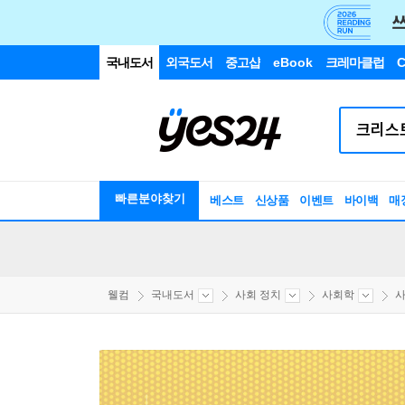
국내도서
외국도서
중고샵
eBook
크레마클럽
C
빠른분야찾기
베스트
신상품
이벤트
바이백
매
웰컴
국내도서
사회 정치
사회학