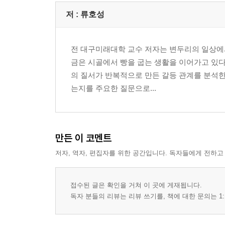
* 동원된 선거
저 :
류호성
* 분열을 먹고 사는 정치
* 정치는 계산하는 구조다
전 대구미래대학 교수 저자는 변두리의 일상에서
* 민주주의가 고장났다
금은 시골에서 빵을 굽는 생활을 이어가고 있다
의 질서가 반복적으로 만든 갈등 관계를 분석한
제4장 : 고철이 되어가는 국가(국가의 한계)
는지를 주요한 질문으로...
* 문제는 국가가 아니라 단위다
* 책임은 쪼개지고 위험은 공유된다
* 고철이 된 국가
만든 이 코멘트
제5장 : 국가주의에서 지구주의로
저자, 역자, 편집자를 위한 공간입니다. 독자들에게 전하고
* 한 시대의 질문이 이어지고 있다1
* 가장 위험한 착각
* 국가는 더 이상 해결 단위가 아니다
접수된 글은 확인을 거쳐 이 곳에 게재됩니다.
* 새로운 구조의 등장
독자 분들의 리뷰는 리뷰 쓰기를, 책에 대한 문의는 1:
* 지구 단위의 책임 구조
* 국가주의에서 지구주의로