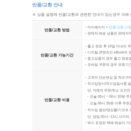
반품/교환 안내
※ 상품 설명에 반품/교환과 관련한 안내가 있는경우 아래 
마이페이지 >
반품/교환 신청
반품/교환 방법
판매자 배송 상품은 판매자와
출고 완료 후 10일 이내의 
디지털 콘텐츠인 eBook의 
반품/교환 가능기간
중고상품의 경우 출고 완료일
모바일 쿠폰의 경우 유효기간(
고객의 단순변심 및 착오구
직수입양서/직수입일서중 일
단, 아래의 주문/취소 조건인
오늘 00시 ~ 06시 30분 
반품/교환 비용
오늘 06시 30분 이후 주문
직수입 음반/영상물/기프트 
단, 당일 00시~13시 사이
박스 포장은 택배 배송이 가