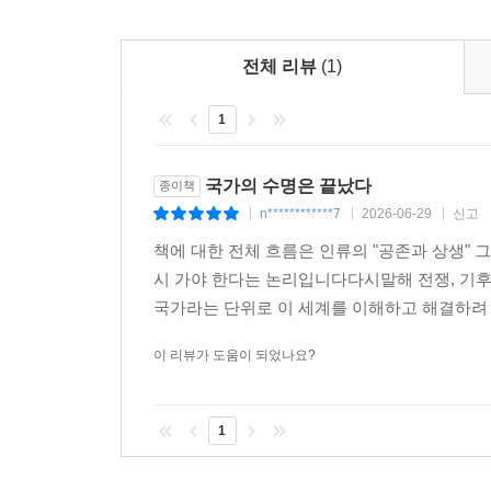
전쟁은 멈추지 않고,
기후는 국경을 넘고,
전체 리뷰
(1)
기술은 세계를 하나로 묶는다.
1
그런데 우리는
여전히 낡은 지도로
이 세계를 이해하려고 하고 있지 않은가.
국가의 수명은 끝났다
종이책
즉 국가라는 설계도가 너무 오래되었다는 뜻이다.
n************7
2026-06-29
신고
|
|
|
그래서 바뀌어야 한다.
책에 대한 전체 흐름은 인류의 "공존과 상생" 
국가 단위에서 지구 단위로 생각이 바뀌어야
시 가야 한다는 논리입니다다시말해 전쟁, 기후
혁명이 시작된다.
국가라는 단위로 이 세계를 이해하고 해결하려 
결국 이 책은 세상을 바꾸려 하는
그런 혁명을 준비하는 책이다.
이 리뷰가 도움이 되었나요?
『국가의 수명은 끝났다』
1
여러분의 관심과 성원을 부탁드립니다.