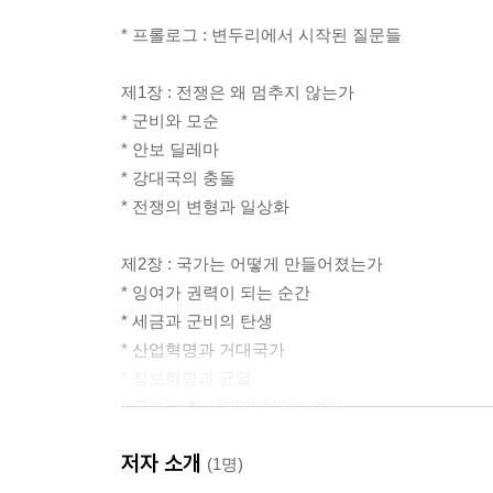
* 프롤로그 : 변두리에서 시작된 질문들
제1장 : 전쟁은 왜 멈추지 않는가
* 군비와 모순
* 안보 딜레마
* 강대국의 충돌
* 전쟁의 변형과 일상화
제2장 : 국가는 어떻게 만들어졌는가
* 잉여가 권력이 되는 순간
* 세금과 군비의 탄생
* 산업혁명과 거대국가
* 정보혁명과 균열
* 국가는 한 시대의 해답이었다
저자 소개
제3장 : 민주주의는 왜 고장났는가
(1명)
* 형식적인 민주주의