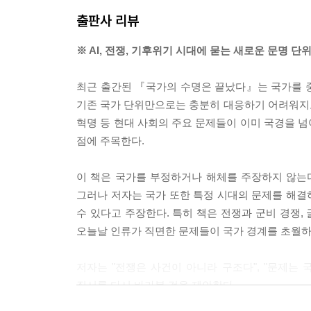
출판사 리뷰
제6장 : 혁명은 시작 되었다
* 물마루분석 기법
※ AI, 전쟁, 기후위기 시대에 묻는 새로운 문명 단
* 가장 큰 장벽 - 군사와 비용
* 또 하나의 가능성
최근 출간된 『국가의 수명은 끝났다』는 국가를 
* 혁명은 시작 되었다
기존 국가 단위만으로는 충분히 대응하기 어려워지고 
혁명 등 현대 사회의 주요 문제들이 이미 국경을 
에필로그 : 기다림의 시간은 끝났다
점에 주목한다.
이 책은 국가를 부정하거나 해체를 주장하지 않는
그러나 저자는 국가 또한 특정 시대의 문제를 해결
수 있다고 주장한다. 특히 책은 전쟁과 군비 경쟁, 
오늘날 인류가 직면한 문제들이 국가 경계를 초월하
저자는 "전쟁은 사건이 아니라 구조다", "문제는
질서를 다시 바라볼 것을 제안한다.