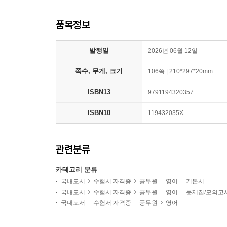
품목정보
발행일
2026년 06월 12일
쪽수, 무게, 크기
106쪽 | 210*297*20mm
ISBN13
9791194320357
ISBN10
119432035X
관련분류
카테고리 분류
국내도서
수험서 자격증
공무원
영어
기본서
국내도서
수험서 자격증
공무원
영어
문제집/모의고
국내도서
수험서 자격증
공무원
영어