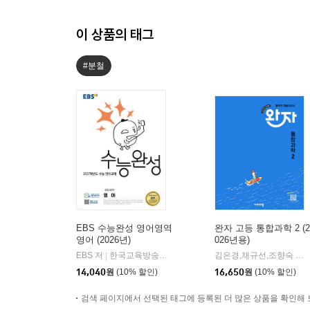
이 상품의 태그
#분철
EBS 수능완성 영어영역
완자 고등 통합과학 2 (2
영어 (2026년)
026년용)
EBS 저
한국교육방송공사
김은경,채규선,조향숙 등저
|
14,040
원
(10% 할인)
16,650
원
(10% 할인)
검색 페이지에서 선택된 태그에 등록된 더 많은 상품을 확인해 