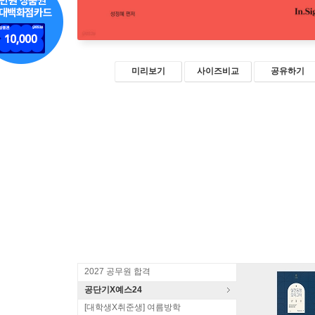
미리보기
사이즈비교
공유하기
2027 공무원 합격
공단기X예스24
[대학생X취준생] 여름방학