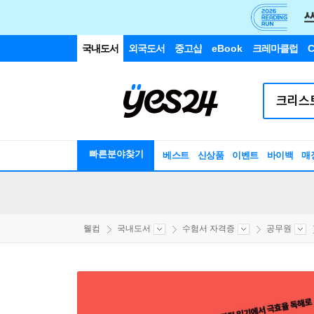
국내도서
외국도서
중고샵
eBook
크레마클럽
C
빠른분야찾기
베스트
신상품
이벤트
바이백
매
웰컴
국내도서
수험서 자격증
공무원