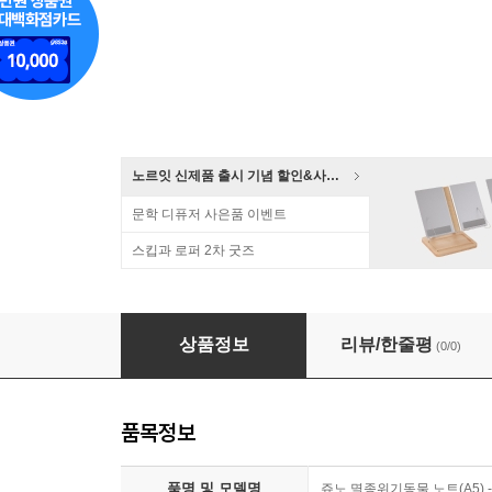
노르잇 신제품 출시 기념 할인&사은품 증정!
문학 디퓨저 사은품 이벤트
스킵과 로퍼 2차 굿즈
쥬노 멸종위기동물 노트(A5) - 푸른목금강앵무
상품정보
리뷰/한줄평
(0/0)
품목정보
품명 및 모델명
쥬노 멸종위기동물 노트(A5)