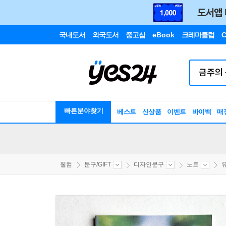
국내도서
외국도서
중고샵
eBook
크레마클럽
C
빠른분야찾기
베스트
신상품
이벤트
바이백
매
웰컴
문구/GIFT
디자인문구
노트