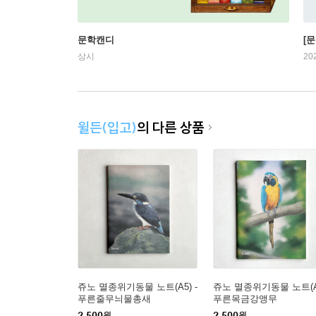
문학캔디
[문
상시
20
윌든(입고)
의 다른 상품
쥬노 멸종위기동물 노트(A5) -
쥬노 멸종위기동물 노트(A5
푸른줄무늬물총새
푸른목금강앵무
2,500
원
2,500
원