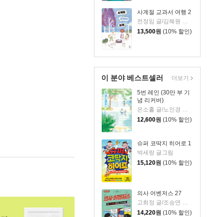
사계절 교과서 여행 2
전정임 글/김혜원 그림
13,500
원
(10% 할인)
이 분야 베스트셀러
더보기
5번 레인 (30만 부 기
념 리커버)
은소홀 글/노인경 그림
12,600
원
(10% 할인)
슈퍼 코딱지 히어로 1
박세랑 글그림
15,120
원
(10% 할인)
의사 어벤저스 27
고희정 글/조승연 그림/류정민 감수
14,220
원
(10% 할인)