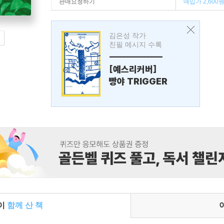
판매요청하기
매입가 2,600
김은성 작가
친필 메시지 수록
---------------
[예스리커버]
빵야 TRIGGER
들이
함께 산 책