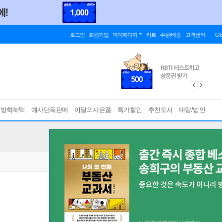
로그인
회원가입
마이페이지
카트
주문/배송
고객센터
Gl
름방학혜택
예사단독판매
이달의사은품
특가할인
추천도서
대량/법인