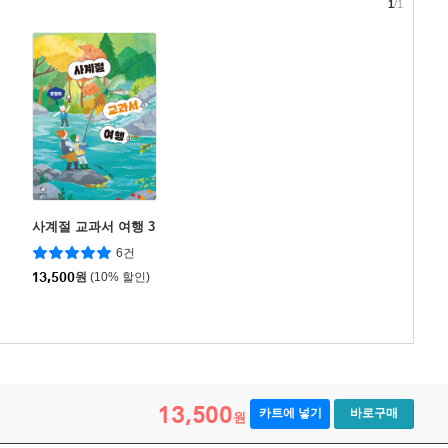
1
/1
사계절 교과서 여행 3
6건
13,500
원
(10% 할인)
13,500
카트에 넣기
바로구매
원