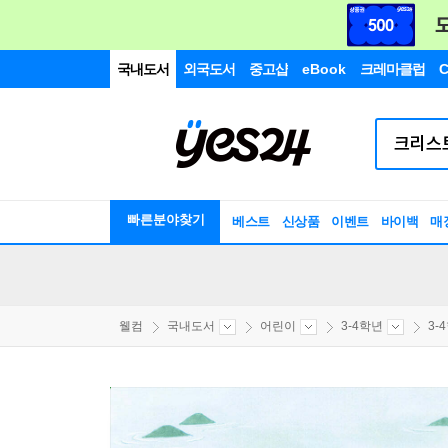
국내도서
외국도서
중고샵
eBook
크레마클럽
C
빠른분야찾기
베스트
신상품
이벤트
바이백
매
웰컴
국내도서
어린이
3-4학년
3-