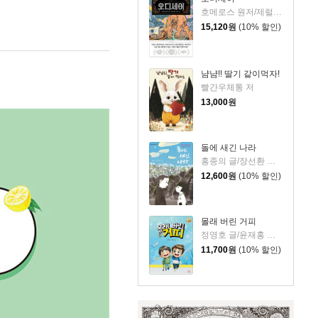
호메로스 원저/제럴딘 매코크런 글/김재용 역/장시은 감수
15,120
원
(10% 할인)
냠냠!! 딸기 같이먹자!
빨간우체통 저
13,000
원
돌에 새긴 나라
홍종의 글/장선환 그림
12,600
원
(10% 할인)
몰래 버린 거피
정영호 글/윤재홍 그림
11,700
원
(10% 할인)