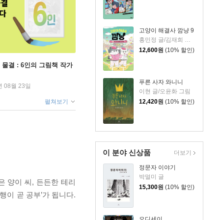
고양이 해결사 깜냥 9
홍민정 글/김재희 그림
12,600
원
(10% 할인)
 물결 : 6인의 그림책 작가
푸른 사자 와니니
년 08월 23일
이현 글/오윤화 그림
12,420
원
(10% 할인)
펼쳐보기
이 분야 신상품
더보기
정문자 이야기
박멀미 글
 양이 씨, 든든한 테리
15,300
원
(10% 할인)
이 곧 공부’가 됩니다.
오디세이