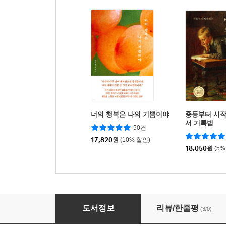
너의 행복은 나의 기쁨이야
중등부터 시작
서 기록법
50건
17,820
원
(10% 할인)
18,050
원
(5%
사계절 교과서 여행 1
도서정보
리뷰/한줄평
(3/0)