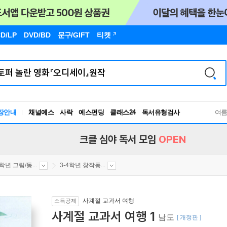
D/LP
DVD/BD
문구
/GIFT
티켓
장안내
채널예스
사락
예스펀딩
클래스24
독서유형검사
여
RBTI Lab
독서유형검사
크클 심야 독서 모임
OPEN
4학년 그림/동...
3-4학년 창작동...
사계절 교과서 여행
소득공제
사계절 교과서 여행 1
남도
[ 개정판 ]