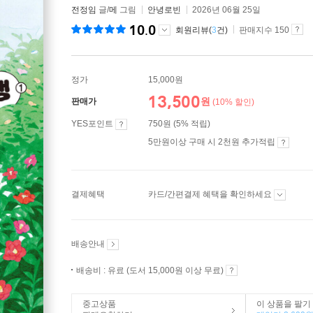
전정임
글/
메
그림
안녕로빈
2026년 06월 25일
10.0
회원리뷰(
3
건)
판매지수 150
정가
15,000원
13,500
원
판매가
(10% 할인)
YES포인트
750원 (5% 적립)
5만원이상 구매 시 2천원 추가적립
결제혜택
카드/간편결제 혜택을 확인하세요
배송안내
배송비 : 유료 (도서 15,000원 이상 무료)
중고상품
이 상품을 팔기