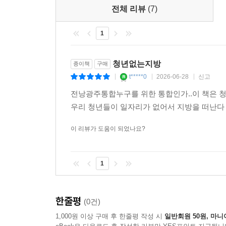
전체 리뷰
(7)
2장. 지리적 프리미엄의 환원
1
· 서울 부동산은 국가가 만든 가격이다
· 지리적 프리미엄 환원의 네 가지 방향
· 신안과 제주 - 한국형 환원의 실험
청년없는지방
종이책
구매
· 공공이 만든 가치, 공공이 되찾아야 한다
t*****0
2026-06-28
신고
|
|
|
· 알래스카가 보여준 것
전낭광주통합누구를 위한 통합인가..이 책은 
· 배치를 바꾸는 환원과 무형 인프라의 소유권
우리 청년들이 일자리가 없어서 지방을 떠난다
3장. 짝퉁 판교를 버리고 하이엔드 로컬로
이 리뷰가 도움이 되었나요?
· 껍데기만 베낀 실리콘밸리의 대참사
· 프랑스·이탈리아 - 1차 산업의 럭셔리화
1
· 농수축산물 브랜드 자산화 - 이름이 가격이 되는 
· 브랜드 자산화는 마케팅 부서의 일이 아니다
한줄평
(0건)
4장. 플랫폼 식민지에서 로컬 주주로
1,000원 이상 구매 후 한줄평 작성 시
일반회원 50원, 마니
· 플랫폼 식민지