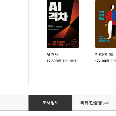
AI 격차
진영논리에는
19,800
원
(10% 할인)
17,100
원
(10
특별시민, 왜 청년은 지방을 탈출하는가
도서정보
리뷰/한줄평
(7/0)