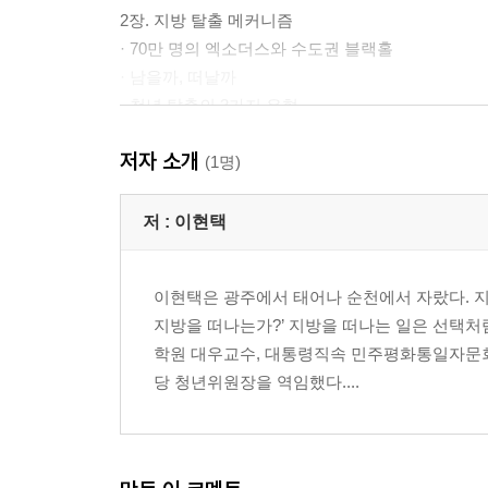
2장. 지방 탈출 메커니즘
· 70만 명의 엑소더스와 수도권 블랙홀
· 남을까, 떠날까
· 청년 탈출의 3가지 유형
저자 소개
3장. 대한민국 헌법은 서울특별시 헌법인가
(1명)
· 인프라가 아닌 ‘권리’의 불평등
· 헌법적 4대 기본권의 붕괴 현실
저 :
이현택
4장. 닫힌 사회와 보이지 않는 벽
이현택은 광주에서 태어나 순천에서 자랐다. 지
· 익명성이 부재한 거대한 ‘어항’ 속 사회
지방을 떠나는가?’ 지방을 떠나는 일은 선택처
· ‘가성비’의 착시와 자산 격차의 출발선
학원 대우교수, 대통령직속 민주평화통일자문회
· 보이지 않는 선과 견고한 네트워크
당 청년위원장을 역임했다....
· 애향심이라는 무거운 짐
5장. 내가 톨게이트를 넘게 한 정치·행정의 좌절
· 충성을 강요하는 낡은 정치 카르텔