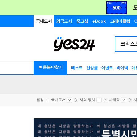
국내도서
외국도서
중고샵
eBook
크레마클럽
C
빠른분야찾기
베스트
신상품
이벤트
바이백
매
웰컴
국내도서
사회 정치
사회학