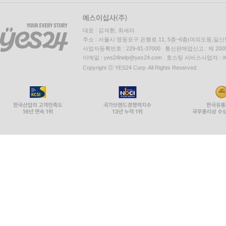
대표 : 김석환, 최세라
주소 : 서울시 영등포구 은행로 11, 5층~6층(여의도동,일신
사업자등록번호 : 229-81-37000 통신판매업신고 : 제 200
이메일 : yes24help@yes24.com 호스팅 서비스사업자 :
Copyright ⓒ YES24 Corp. All Rights Reserved.