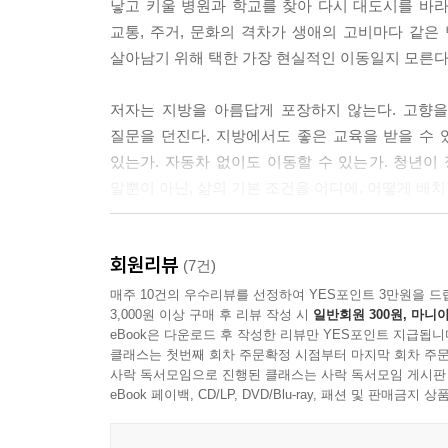
낳고 키울 병원과 학교를 찾아 다시 대도시를 바라보
· 지역 부를 빨아들이는 거대 플랫폼 - 삼중 수탈의
교통, 주거, 문화의 격차가 생애의 고비마다 같은 
· 돈길에서 배제된 껍데기 지역 경제
살아남기 위해 택한 가장 현실적인 이동일지 모른다
· 금융 자본마저 역류한다
· 남겨진 것은 단순 물류 노동뿐
저자는 지방을 아름답게 포장하지 않는다. 고향을
· 첨단 특구의 함정 - 더 정교한 식민지화
질문을 던진다. 지방에서도 좋은 교육을 받을 수 
· 소수 천재가 독식하는 테크 산업의 쏠림
있는가. 자동차 없이도 이동할 수 있는가. 청년이
· 코어는 판교에, 지방은 껍데기뿐
말뿐이 아닌, 삶의 기본 조건을 어디에, 어떻게 배
· 생태 자원마저 수탈당하는 구조
이 책은 지방에 사는 사람만을 위한 책이 아니다.
3장. 자산 붕괴와 중산층의 소멸
회원리뷰
아이를 키우는 부모에게는 왜 삶의 선택지가 갈수
(7건)
· 식민지화가 낳은 지방 중산층의 붕괴
먼저 바꿔야 하는지 묻는 책이며, 대한민국의 지속
· 양적 완화가 쏘아올린 부동산 폭등의 역설
매주 10건의 우수리뷰를 선정하여 YES포인트 3만원을 드
3,000원 이상 구매 후 리뷰 작성 시
일반회원 300원, 마니아
· 수십 배 벌어진 자산 격차 - 벼락거지의 탄생
eBook은 다운로드 후 작성한 리뷰만 YES포인트 지급됩니
『왜 청년은 지방을 탈출하는가』는 묻는다. 청년이 
· 태어난 지역이 계급을 결정한다 - 상속 격차의 폭
클래스는 첫번째 회차 주문확정 시점부터 마지막 회차 주문
있는가. 이 질문에 답하지 못하는 사회는 결국 청년
· 부모 세대의 노후 빈곤이 자녀에게 전가된다
사락 독서모임으로 진행된 클래스는 사락 독서모임 게시판
방향을 바꾸고 있는 국가적 경고음이다. 이 책은 그
eBook 페이백, CD/LP, DVD/Blu-ray, 패션 및 판매금
· 텅 빈 미분양 무덤과 자산 붕괴의 자기강화 악순환
· 결혼과 육아를 막아선 거대한 자산 장벽