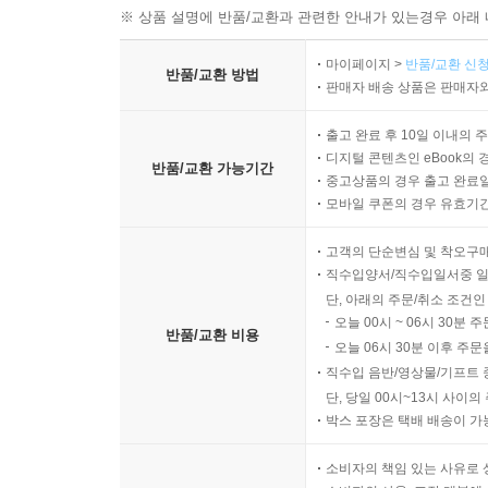
※ 상품 설명에 반품/교환과 관련한 안내가 있는경우 아래 
마이페이지 >
반품/교환 신청
반품/교환 방법
판매자 배송 상품은 판매자와
출고 완료 후 10일 이내의 
디지털 콘텐츠인 eBook의 
반품/교환 가능기간
중고상품의 경우 출고 완료일
모바일 쿠폰의 경우 유효기간(
고객의 단순변심 및 착오구
직수입양서/직수입일서중 일
단, 아래의 주문/취소 조건인
오늘 00시 ~ 06시 30분 
반품/교환 비용
오늘 06시 30분 이후 주문
직수입 음반/영상물/기프트 
단, 당일 00시~13시 사이
박스 포장은 택배 배송이 가
소비자의 책임 있는 사유로 