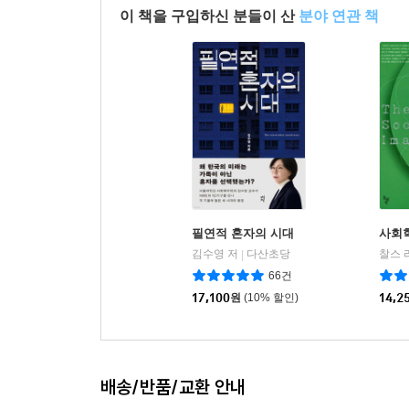
이 책을 구입하신 분들이 산
분야 연관 책
참고문헌
필연적 혼자의 시대
사회
김수영 저
다산초당
|
66건
17,100
원
(10% 할인)
14,2
배송/반품/교환 안내