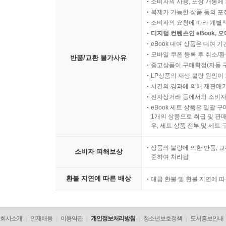
소비자의 사용, 포장 개봉에 
복제가 가능한 상품 등의 포장을 
소비자의 요청에 따라 개별
디지털 컨텐츠인 eBook, 
eBook 대여 상품은 대여 기
모바일 쿠폰 등록 후 취소/환
반품/교환 불가사유
중고상품이 구매확정(자동 
LP상품의 재생 불량 원인이 기
시간의 경과에 의해 재판매가
전자상거래 등에서의 소비자
eBook 세트 상품은 일괄 
1개의 상품으로 취급 및 판매
우, 세트 상품 전부 및 세트
상품의 불량에 의한 반품, 교
소비자 피해보상
준하여 처리됨
환불 지연에 따른 배상
대금 환불 및 환불 지연에 
회사소개
인재채용
이용약관
개인정보처리방침
청소년보호정책
도서홍보안내