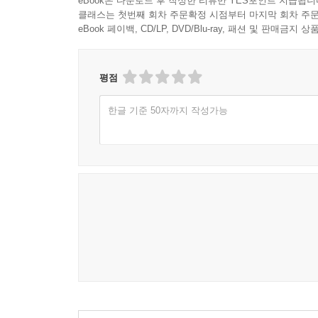
eBook은 다운로드 후 작성한 리뷰만 YES포인트 지급됩니
· 토건 예산 20% 청년인지예산 의무화
클래스는 첫번째 회차 주문확정 시점부터 마지막 회차 주문
· 첨단 대기업 청년 테크 인턴 의무화
eBook 페이백, CD/LP, DVD/Blu-ray, 패션 및 판매금
· 신재생에너지 수익과 청년 공공펀드
· 특별시민은 주소가 아니라 지분이다
평점
5장. 통계가 묻는 정치 혁명의 과제
한글 기준 50자까지 작성가능
· 중위연령 폭등이 말하는 것
· 결정권자의 나이가 도시 수명을 결정한다
· 지역위원장 재량을 깨는 구조적 개입
· 도시의 결정 구조에 청년을 넣어야 한다
· 대표성은 권력이 될 때 의미가 있다
닫는 글특별시민에서 보통시민으로
부록
1. 지방소멸위험지수 vs 지속가능지수
2. 특별법 핵심 맹점 및 조항별 개정 제안