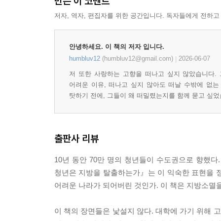
만든 이 코멘트
· 지자체 행정 실무의 3가지 함정
저자, 역자, 편집자를 위한 공간입니다. 독자들에게 전하고
· 룰 자체를 엎어야 한다는 결심
제2부.지방을 살린다는 착각
안녕하세요. 이 책의 저자 입니다.
humbluv12
(humbluv12@gmail.com)
2026-06-07
|
1장. 마스다의 망령과 빈 그릇의 함정
저 또한 사랑하는 고향을 떠나고 싶지 않았습니다. 
· 숫자를 세다 사람을 잃은 소멸론
어려운 이유, 떠나고 싶지 않아도 떠날 수밖에 없는
· 올바른 방향, 비어 있는 그릇
탓하기 전에, 그들이 왜 떠밀렸는지를 함께 묻고 싶었
· 경성 문법으로 연성 사회를 통제하려는 착각
· 일자리 공약을 더 이상 안 믿는 이유
· 혁신도시가 남긴 오답 노트
출판사 리뷰
· 관제 문화 파산 - 관리할수록 망가지는 행정의 역
10년 동안 70만 명의 청년들이 수도권으로 향했다
· 특별법 조항 중 청년은 엑스트라
청년은 지방을 탈출하는가』는 이 익숙한 표현을 정
· ‘할 수 있다’는 임의규정의 기만
어려운 나라가 되어버린 것인가. 이 책은 지방소멸을
2장. 플랫폼 블랙홀과 첨단 특구의 함정
이 책의 장면들은 낯설지 않다. 대학에 가기 위해 
· 유통과 자본을 뺏긴 지역 경제