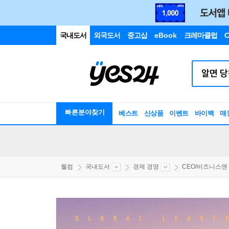
국내도서
외국도서
중고샵
eBook
크레마클럽
C
빠른분야찾기
베스트
신상품
이벤트
바이백
매
웰컴
국내도서
경제 경영
CEO/비즈니스맨