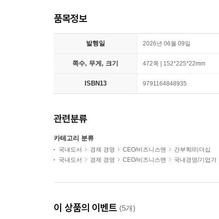
품목정보
발행일
2026년 06월 09일
쪽수, 무게, 크기
472쪽 | 152*225*22mm
ISBN13
9791164848935
관련분류
카테고리 분류
국내도서
경제 경영
CEO/비즈니스맨
간부학/리더십
국내도서
경제 경영
CEO/비즈니스맨
국내경영/기업가
이 상품의 이벤트
(5개)