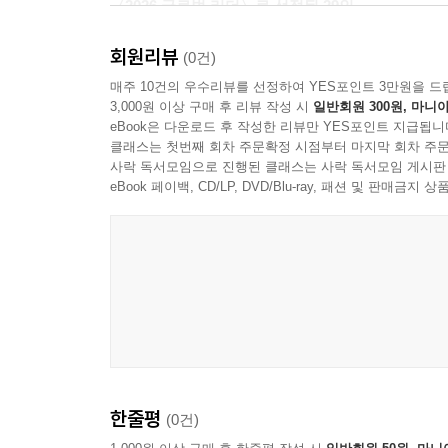
〈2026 글로벌 리더〉로 선정된 29인
회원리뷰
제마이홀딩스 이숙진 회장 / K-MARKET 고상구 
(0건)
에버켐 김종화 회장 / 영산그룹 박종범 회장 / 전
매주 10건의 우수리뷰를 선정하여 YES포인트 3만원을 드
3,000원 이상 구매 후 리뷰 작성 시
일반회원 300원, 마니아
회장 / 코비스엔터프라이즈 황선양 대표 / 태화
eBook은 다운로드 후 작성한 리뷰만 YES포인트 지급됩니
덕신EPC 김명환 회장 / 근우 김재진 대표 / 한경
클래스는 첫번째 회차 주문확정 시점부터 마지막 회차 주문
손봉락 회장 / 세운철강 신정택 회장 / 제너시스BBQ
사락 독서모임으로 진행된 클래스는 사락 독서모임 게시판
형지엘리트 최준호 대표 / 부천대학교 한정석 총장 
eBook 페이백, CD/LP, DVD/Blu-ray, 패션 및 판매금
한줄평
(0건)