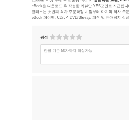
1,000원 이상 구매 후 한줄평 작성 시
일반회원 50원, 마니
eBook은 다운로드 후 작성한 리뷰만 YES포인트 지급됩니
클래스는 첫번째 회차 주문확정 시점부터 마지막 회차 주문
eBook 페이백, CD/LP, DVD/Blu-ray, 패션 및 판매금
평점
한글 기준 50자까지 작성가능