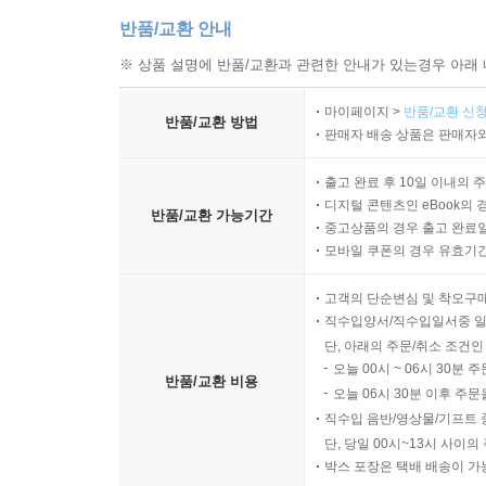
반품/교환 안내
※ 상품 설명에 반품/교환과 관련한 안내가 있는경우 아래 
마이페이지 >
반품/교환 신청
반품/교환 방법
판매자 배송 상품은 판매자와
출고 완료 후 10일 이내의 
디지털 콘텐츠인 eBook의 
반품/교환 가능기간
중고상품의 경우 출고 완료일
모바일 쿠폰의 경우 유효기간(
고객의 단순변심 및 착오구
직수입양서/직수입일서중 일
단, 아래의 주문/취소 조건인
오늘 00시 ~ 06시 30분 
반품/교환 비용
오늘 06시 30분 이후 주문
직수입 음반/영상물/기프트 
단, 당일 00시~13시 사이
박스 포장은 택배 배송이 가