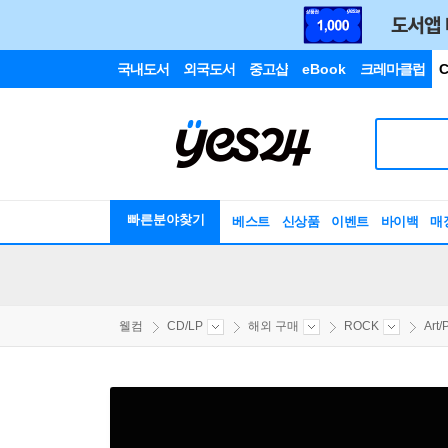
국내도서
외국도서
중고샵
eBook
크레마클럽
C
빠른분야찾기
베스트
신상품
이벤트
바이백
매
웰컴
CD/LP
해외 구매
ROCK
Art/