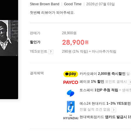
Steve Brown Band
Good Time
2026년 07월 03일
첫번째 리뷰어가 되어주세요.
판매가
28,900원
28,900
원
할인가
YES포인트
290원 (1% 적립) + 마니아추가적립
결제혜택
카카오페이
2,000원 즉시할인
일
페이코
1% 할인
포인트 결제시
토스페이
1만P 추첨 적립
+ 생애
예스24 현대카드
1~3% YES포
전월 실적 조건 없음
현대백화점카드
앱카드 발급시 1