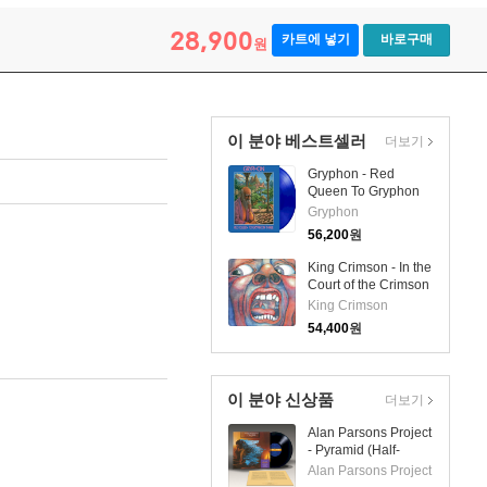
28,900
카트에 넣기
바로구매
원
이 분야 베스트셀러
더보기
Gryphon - Red
Queen To Gryphon
Three (Ltd)(180g)
Gryphon
(Blue Vinyl)(LP)
56,200
원
King Crimson - In the
Court of the Crimson
King (200G)(LP)
King Crimson
54,400
원
이 분야 신상품
더보기
Alan Parsons Project
- Pyramid (Half-
Speed Remaster)
Alan Parsons Project
(180g LP)