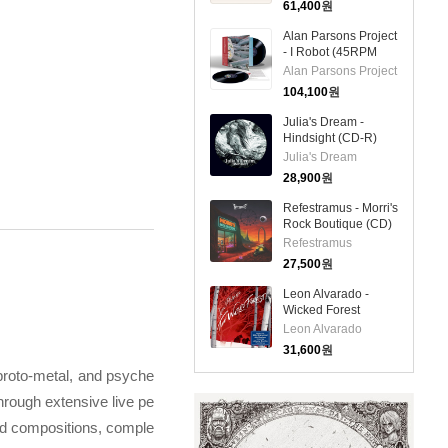
61,400
원
Alan Parsons Project
- I Robot (45RPM
Audiophile Edition)
Alan Parsons Project
(180g 2LP)
104,100
원
Julia's Dream -
Hindsight (CD-R)
Julia's Dream
28,900
원
Refestramus - Morri's
Rock Boutique (CD)
Refestramus
27,500
원
Leon Alvarado -
Wicked Forest
(Digipack)(CD)
Leon Alvarado
31,600
원
 proto-metal, and psyche
hrough extensive live pe
ed compositions, comple