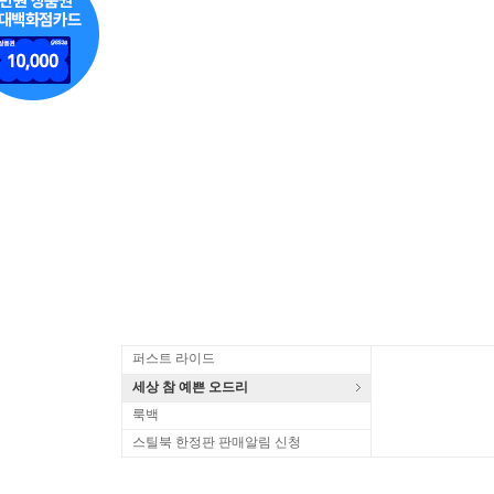
퍼스트 라이드
세상 참 예쁜 오드리
룩백
스틸북 한정판 판매알림 신청