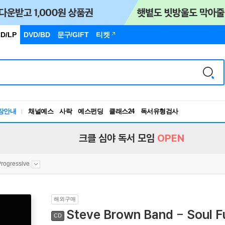
D/LP
DVD/BD
문구
/GIFT
티켓
장안내
채널예스
사락
예스펀딩
클래스24
독서유형검사
RBTI Lab
독서유형검사
크클 심야 독서 모임
OPEN
Progressive
해외구매
Steve Brown Band - Soul Fu
CD