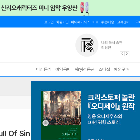
로그인
회원가입
마이페이지
카트
주문/배송
고객센터
Gl
미리듣기
예약음반
Vinyl전문관
스타샵
해외구매
ll Of Sin (CD-R)