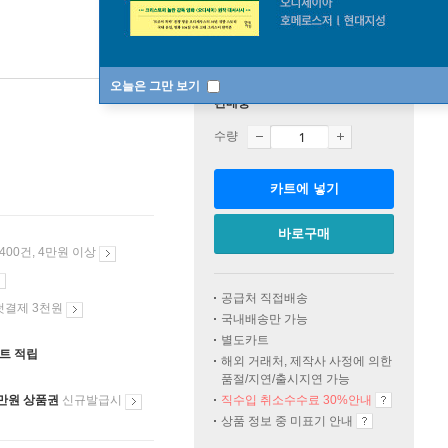
오늘은 그만 보기
판매중
수량
카트에 넣기
바로구매
 400건, 4만원 이상
공급처 직접배송
첫결제 3천원
국내배송만 가능
별도카트
인트 적립
해외 거래처, 제작사 사정에 의한
품절/지연/출시지연 가능
만원 상품권
신규발급시
직수입 취소수수료 30%안내
상품 정보 중 미표기 안내