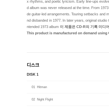
x rhythms, and poetic lyricism. Early line-ups evolv
d album was never released at the time. From 1973 
de guitar-led arrangements. Touring setbacks and 
nd disbanded in 1977. In later years, original studio
ntended 1973 album
이 제품은 CD-R의 기록 미디
This product is manufactured on demand using 
디스크
DISK 1
01
Hitman
02
Night Flight