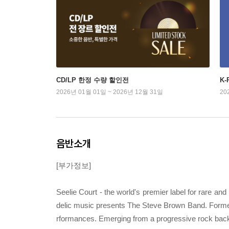
CD/LP 한정 수량 할인전
K
2026년 01월 01일 ~ 2026년 12월 31일
20
음반소개
[부가정보]
Seelie Court - the world's premier label for rare an
delic music presents The Steve Brown Band. Formed i
rformances. Emerging from a progressive rock back