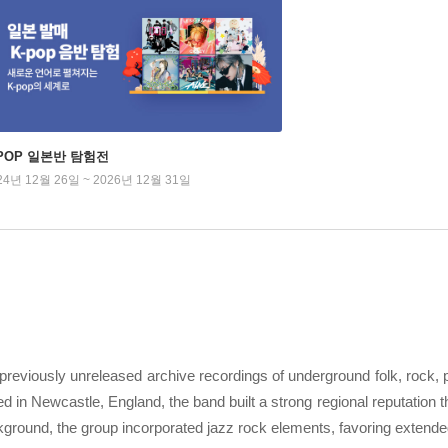
-POP 일본반 탐험전
24년 12월 26일 ~ 2026년 12월 31일
d previously unreleased archive recordings of underground folk, rock,
n Newcastle, England, the band built a strong regional reputation t
ground, the group incorporated jazz rock elements, favoring extend