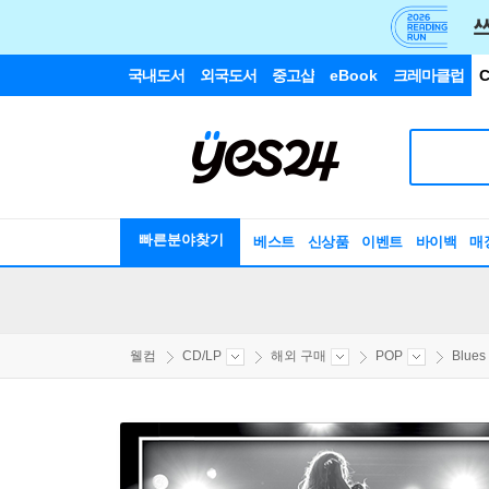
국내도서
외국도서
중고샵
eBook
크레마클럽
C
빠른분야찾기
베스트
신상품
이벤트
바이백
매
웰컴
CD/LP
해외 구매
POP
Blues