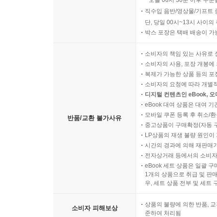
오늘 06시 30분 이후 주문
직수입 음반/영상물/기프트 
단, 당일 00시~13시 사이
박스 포장은 택배 배송이 가
소비자의 책임 있는 사유로 
소비자의 사용, 포장 개봉에 
복제가 가능한 상품 등의 포장을 
소비자의 요청에 따라 개별
디지털 컨텐츠인 eBook, 
eBook 대여 상품은 대여 기
모바일 쿠폰 등록 후 취소/환
반품/교환 불가사유
중고상품이 구매확정(자동 
LP상품의 재생 불량 원인이 기
시간의 경과에 의해 재판매가
전자상거래 등에서의 소비자
eBook 세트 상품은 일괄 
1개의 상품으로 취급 및 판매
우, 세트 상품 전부 및 세트
상품의 불량에 의한 반품, 교
소비자 피해보상
준하여 처리됨