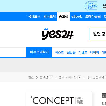
국내도서
외국도서
중고샵
eBook
크레마클럽
C
빠른분야찾기
베스트
신상품
이벤트
바이백
매
웰컴
중고샵
중고 국내도서
중고등참고서
중
민