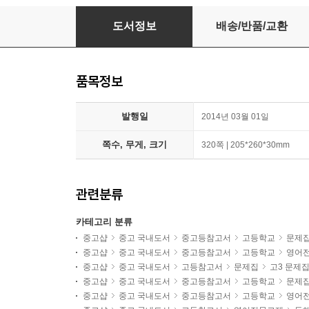
Concept 유형독해 - 2015 수능영어 완벽대비, 2
도서정보
배송/반품/교환
품목정보
발행일
2014년 03월 01일
쪽수, 무게, 크기
320쪽 | 205*260*30mm
관련분류
카테고리 분류
중고샵
중고 국내도서
중고등참고서
고등학교
문제
중고샵
중고 국내도서
중고등참고서
고등학교
영어
중고샵
중고 국내도서
고등참고서
문제집
고3 문제
중고샵
중고 국내도서
중고등참고서
고등학교
문제
중고샵
중고 국내도서
중고등참고서
고등학교
영어