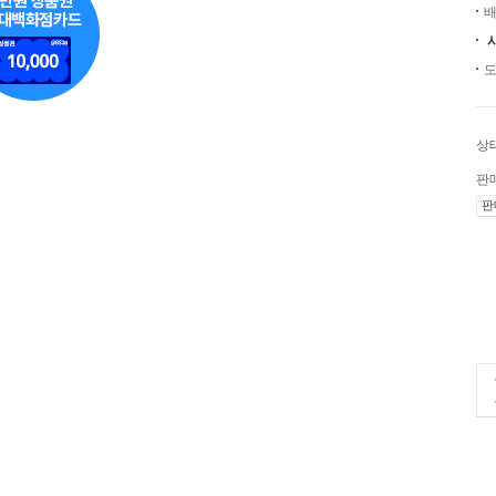
배
도
상
판
판