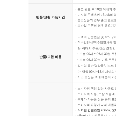
출고 완료 후 10일 이내의 
디지털 콘텐츠인 eBook의 
반품/교환 가능기간
중고상품의 경우 출고 완료일
모바일 쿠폰의 경우 유효기간(
고객의 단순변심 및 착오구
직수입양서/직수입일서중 일
단, 아래의 주문/취소 조건인
오늘 00시 ~ 06시 30분 
반품/교환 비용
오늘 06시 30분 이후 주문
직수입 음반/영상물/기프트 
단, 당일 00시~13시 사이
박스 포장은 택배 배송이 가
소비자의 책임 있는 사유로 
소비자의 사용, 포장 개봉에 
복제가 가능한 상품 등의 포장을 
소비자의 요청에 따라 개별
디지털 컨텐츠인 eBook, 
eBook 대여 상품은 대여 기