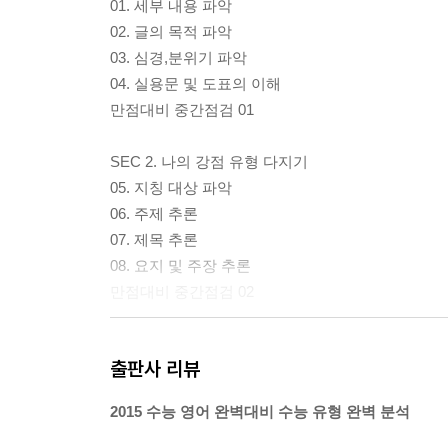
01. 세부 내용 파악
02. 글의 목적 파악
03. 심경,분위기 파악
04. 실용문 및 도표의 이해
만점대비 중간점검 01
SEC 2. 나의 강점 유형 다지기
05. 지칭 대상 파악
06. 주제 추론
07. 제목 추론
08. 요지 및 주장 추론
만점대비 중간점검 02
SEC 3. 놓치기 쉬운 틈새 유형 메우기
출판사 리뷰
09. 문단 속에 문장 넣기
10. 무관한 문장 찾기
2015 수능 영어 완벽대비 수능 유형 완벽 분석
11. 연결사 넣기
12. 문단 내 글의 순서 정하기