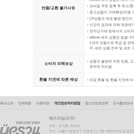
모바일 쿠폰 등록 후 취소/환
반품/교환 불가사유
중고상품이 구매확정(자동 
LP상품의 재생 불량 원인이 기
시간의 경과에 의해 재판매가
전자상거래 등에서의 소비자
eBook 세트 상품은 일괄 
1개의 상품으로 취급 및 판매
우, 세트 상품 전부 및 세트
상품의 불량에 의한 반품, 교
소비자 피해보상
준하여 처리됨
환불 지연에 따른 배상
대금 환불 및 환불 지연에 
회사소개
인재채용
이용약관
개인정보처리방침
청소년보호정책
도서홍보안내
대표 : 김석환, 최세라
주소 : 서울시 영등포구 은행로 11, 5층~6층(여의도동,일신