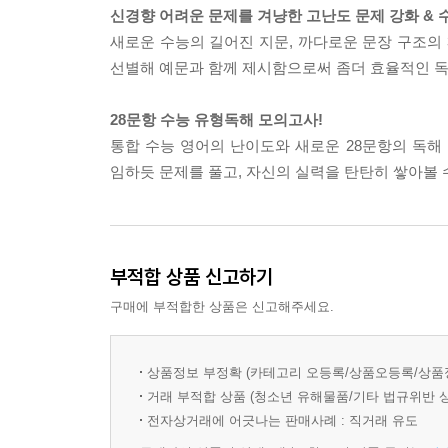
신경향 어려운 문제를 겨냥한 고난도 문제 강화 & 수능
만점대비 중간점검 03
새로운 수능의 길어진 지문, 까다로운 문장 구조의
선별해 예문과 함께 제시함으로써 좀더 효율적인 독
SEC 4. 어려운 유형 정면 돌파
13. 빈칸 채우기(단어, 구)
28문항 수능 유형독해 모의고사!
14. 빈칸 채우기(절, 결론)
통합 수능 영어의 난이도와 새로운 28문항의 독해 
15. 문단 요약
임하듯 문제를 풀고, 자신의 실력을 탄탄히 쌓아볼 
16. 복합문단
17. 장문
만점대비 중간점검 04
부적합 상품 신고하기
SEC 5. 어법어휘로 수능 만점 도전
구매에 부적합한 상품은 신고해주세요.
18. 문맥 속 어휘 추론
19. 문맥 속 문법성 판단
만점대비 중간점검 05
상품정보 부정확 (카테고리 오등록/상품오등록/상품
거래 부적합 상품 (청소년 유해물품/기타 법규위반 
SEC 6. 28문항 유형독해 모의고사
전자상거래에 어긋나는 판매사례 : 직거래 유도
유형독해 모의고사 01