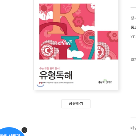
정
중
Y
결
공유하기
배