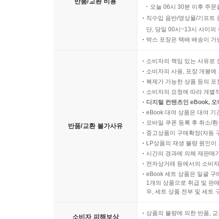
반품/교환 비용
오늘 06시 30분 이후 주문
직수입 음반/영상물/기프트 
단, 당일 00시~13시 사이
박스 포장은 택배 배송이 가
소비자의 책임 있는 사유로 
소비자의 사용, 포장 개봉에 
복제가 가능한 상품 등의 포장을 
소비자의 요청에 따라 개별
디지털 컨텐츠인 eBook, 
eBook 대여 상품은 대여 기
모바일 쿠폰 등록 후 취소/환
반품/교환 불가사유
중고상품이 구매확정(자동 
LP상품의 재생 불량 원인이 기
시간의 경과에 의해 재판매가
전자상거래 등에서의 소비자
eBook 세트 상품은 일괄 
1개의 상품으로 취급 및 판매
우, 세트 상품 전부 및 세트
상품의 불량에 의한 반품, 교
소비자 피해보상