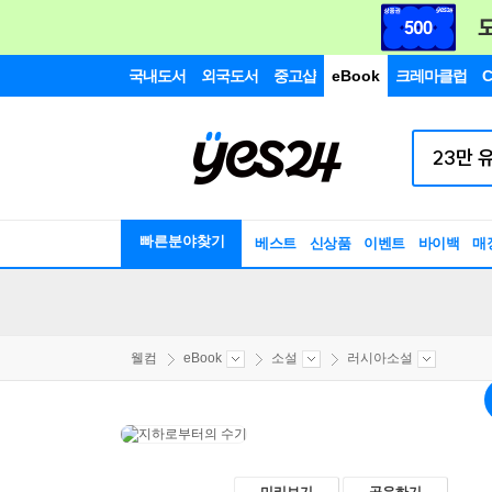
국내도서
외국도서
중고샵
eBook
크레마클럽
C
빠른분야찾기
베스트
신상품
이벤트
바이백
매
웰컴
eBook
소설
러시아소설