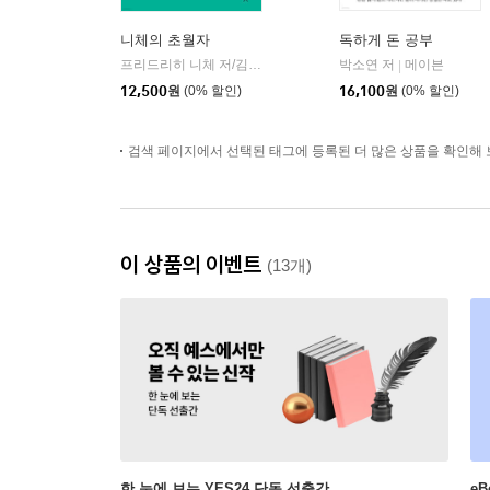
니체의 초월자
독하게 돈 공부
프리드리히 니체 저/김철 편역
히읏
박소연 저
메이븐
|
|
12,500
원
(0% 할인)
16,100
원
(0% 할인)
검색 페이지에서 선택된 태그에 등록된 더 많은 상품을 확인해 
이 상품의 이벤트
(13개)
한 눈에 보는 YES24 단독 선출간
e