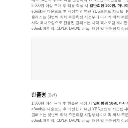
9장. 귀여운 못생김과 불쾌한 못생김 사이의 선
3,000원 이상 구매 후 리뷰 작성 시
일반회원 300원, 마니아
eBook은 다운로드 후 작성한 리뷰만 YES포인트 지급됩니
1절. 귀여움은 결함을 안전하게 바꾸는 감정 장치
클래스는 첫번째 회차 주문확정 시점부터 마지막 회차 주문
2절. 불쾌함은 왜 쉽게 방어 반응을 부르는가
사락 독서모임으로 진행된 클래스는 사락 독서모임 게시판
3절. 문화권과 세대가 경계를 다르게 긋는 이유
eBook 페이백, CD/LP, DVD/Blu-ray, 패션 및 판매금
4절. 허용되는 어색함을 찾는 현실적 기준
10장. 유머, 정체성, 조롱, 혐오가 갈라지는 순간
1절. 웃기려는 디자인이 누구를 웃게 하는지 묻기
2절. 자기풍자와 타자 조롱은 어떻게 달라지는가
3절. 밈의 속도가 브랜드 책임을 앞지를 때
4절. 선을 넘지 않는 낯섦을 설계하는 태도
한줄평
11장. 좋은 디자인은 보기 좋은 것만으로 충분한가
(0건)
1절. 보기 좋음과 쓰기 좋음이 만나는 자리
1,000원 이상 구매 후 한줄평 작성 시
일반회원 50원, 마니
2절. 잊히지 않음이 항상 좋은 결과는 아닌 이유
eBook은 다운로드 후 작성한 리뷰만 YES포인트 지급됩니
클래스는 첫번째 회차 주문확정 시점부터 마지막 회차 주문
3절. 브랜드가 감당할 수 있는 불협화음의 크기
eBook 페이백, CD/LP, DVD/Blu-ray, 패션 및 판매금
4절. 좋은 디자인을 기억, 신뢰, 사용성으로 다시 묻