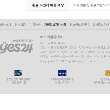
환불 지연에 따른 배상
대금 환불 및 환불 지연에 
회사소개
인재채용
이용약관
개인정보처리방침
청소년보호정책
도서홍보안내
대표 : 김석환, 최세라
주소 : 서울시 영등포구 은행로 11, 5층~6층(여의도동,일신
사업자등록번호 : 229-81-37000 통신판매업신고 : 제 200
이메일 : yes24help@yes24.com 호스팅 서비스사업자 :
Copyright ⓒ YES24 Corp. All Rights Reserved.