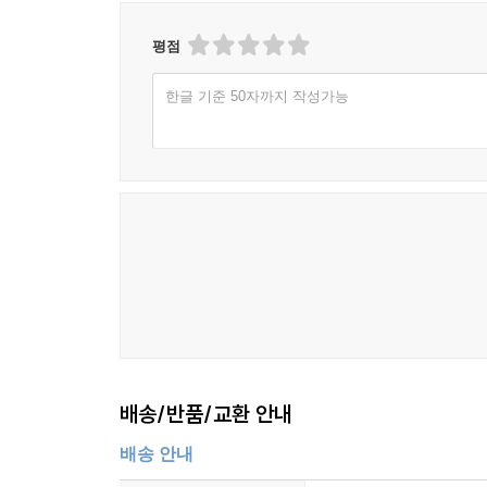
12장. 못생긴 디자인이 기억할 이유를 만들 때
평점
1절. 못생겨서가 아니라 맥락이 있어서 남는 디자인
2절. 어색함이 브랜드 약속을 강화하는 조건
한글 기준 50자까지 작성가능
3절. 오래 기억될수록 더 엄격해지는 책임
4절. 기억의 틈을 만드는 최종 판단
에필로그. 이상함을 팔기보다 기억할 이유를 남기
배송/반품/교환 안내
배송 안내