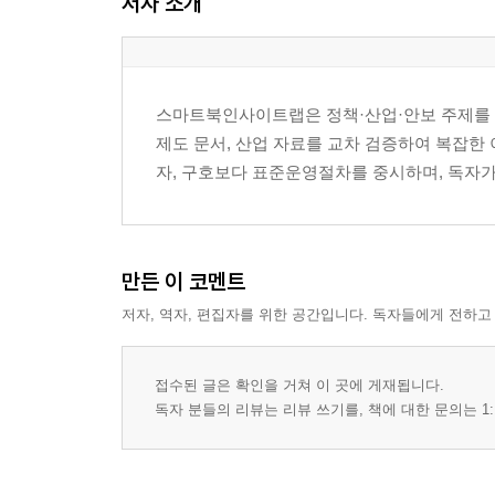
저자 소개
1절. 익숙한 패턴을 깨는 작은 오류의 힘
2절. 쉽게 처리되는 아름다움과 멈칫하게 하는 낯섦
3절. 기억은 완성도보다 차이를 먼저 붙잡는 과정
4절. 이상함이 사라지는 순간과 자산으로 남는 순간
스마트북인사이트랩은 정책·산업·안보 주제를 데
제도 문서, 산업 자료를 교차 검증하여 복잡한
4장. 주목은 어디서 시작되고 어디서 식는가
자, 구호보다 표준운영절차를 중시하며, 독자가
1절. 눈길을 끄는 자극과 피로를 만드는 자극
2절. 배너처럼 보이는 것은 왜 보이지 않게 되는가
3절. 낯설수록 강해지는 신호와 금방 닳는 신호
4절. 주목에서 기억으로 넘어가는 좁은 다리
만든 이 코멘트
저자, 역자, 편집자를 위한 공간입니다. 독자들에게 전하고
5장. 브랜드는 어색함을 어떻게 자기 언어로 바꾸
1절. 낯선 모양이 브랜드의 말투가 되는 과정
2절. 반복 없이 튀는 디자인이 오래 못 가는 이유
접수된 글은 확인을 거쳐 이 곳에 게재됩니다.
3절. 보기 싫다는 반응을 자산으로 착각하는 위험
독자 분들의 리뷰는 리뷰 쓰기를, 책에 대한 문의는 1:
4절. 작은 불편을 브랜드 약속과 연결하는 법
6장. 패키지, 로고, 굿즈, 캐릭터가 기억을 나누는 