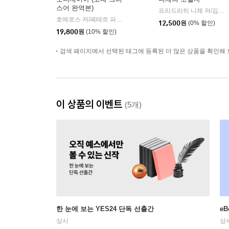
스어 완역본)
프리드리히 니체 저/김철 편역
호메로스 저/페테르 파울 루벤스 그림/박문재 역
현대지성
|
12,500
원
(0% 할인)
19,800
원
(10% 할인)
검색 페이지에서 선택된 태그에 등록된 더 많은 상품을 확인해 
이 상품의 이벤트
(5개)
한 눈에 보는 YES24 단독 선출간
e
상시
상