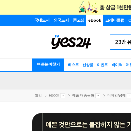
국내도서
외국도서
중고샵
eBook
크레마클럽
C
빠른분야찾기
베스트
신상품
이벤트
바이백
매
웰컴
eBook
예술 대중문화
디자인/공예