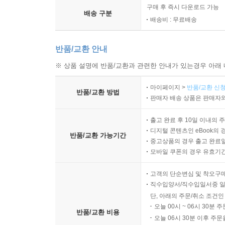
구매 후 즉시 다운로드 가능
배송 구분
배송비 : 무료배송
반품/교환 안내
※ 상품 설명에 반품/교환과 관련한 안내가 있는경우 아래 
마이페이지 >
반품/교환 신청
반품/교환 방법
판매자 배송 상품은 판매자와
출고 완료 후 10일 이내의 
디지털 콘텐츠인 eBook의 
반품/교환 가능기간
중고상품의 경우 출고 완료일
모바일 쿠폰의 경우 유효기간(
고객의 단순변심 및 착오구
직수입양서/직수입일서중 일
단, 아래의 주문/취소 조건인
오늘 00시 ~ 06시 30분 
반품/교환 비용
오늘 06시 30분 이후 주문