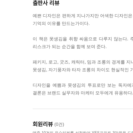
출판사 리뷰
1절. 진열대에서 먼저 발견되는 패키지의 조건
2절. 로고는 예쁜 그림보다 빠른 단서가 되어야 한
예쁜 디자인은 편하게 지나가지만 어색한 디자인은 
3절. 굿즈와 캐릭터가 취향 공동체를 만드는 순간
기억의 이유를 만드는가이다.
4절. 낯선 형태가 반복 접점에서 익숙해지는 경로
이 책은 못생김을 취향 싸움으로 다루지 않는다. 주
7장. “못생기면 뜬다”는 쉬운 공식이 위험한 까닭
리스크가 되는 순간을 함께 보여 준다.
1절. 화제의 원인을 모양 하나로 줄이는 오류
2절. 밈이 되는 것과 브랜드가 되는 것의 차이
패키지, 로고, 굿즈, 캐릭터, 밈과 조롱의 경계를
3절. 조롱을 인기와 혼동할 때 생기는 손상
못생김, 자기풍자와 타자 조롱의 차이도 현실적인 
4절. 못생김 전략이 실패하는 가장 흔한 조건
디자인을 예쁨과 못생김의 투표로만 보는 독자에게
8장. 화제성, 공유, 구매 전환, 장기 가치가 갈라지
결론은 브랜드 실무자와 마케터 모두에게 유용하다
1절. 많이 보였다고 많이 팔리는 것은 아닌 이유
2절. 공유되는 디자인과 구매되는 디자인의 다른 
3절. 전환을 말하려면 함께 봐야 할 지표들
4절. 장기 브랜드 가치가 단기 소란을 이기는 순간
회원리뷰
(0건)
매주 10건의 우수리뷰를 선정하여 YES포인트 3만원을 드