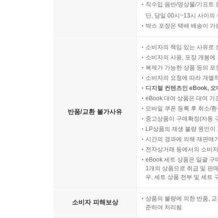
직수입 음반/영상물/기프트 
단, 당일 00시~13시 사이
박스 포장은 택배 배송이 가
소비자의 책임 있는 사유로 
소비자의 사용, 포장 개봉에 
복제가 가능한 상품 등의 포장을 
소비자의 요청에 따라 개별
디지털 컨텐츠인 eBook, 
eBook 대여 상품은 대여 기
모바일 쿠폰 등록 후 취소/환
반품/교환 불가사유
중고상품이 구매확정(자동 
LP상품의 재생 불량 원인이 기
시간의 경과에 의해 재판매가
전자상거래 등에서의 소비자
eBook 세트 상품은 일괄 
1개의 상품으로 취급 및 판매
우, 세트 상품 전부 및 세트
상품의 불량에 의한 반품, 교
소비자 피해보상
준하여 처리됨