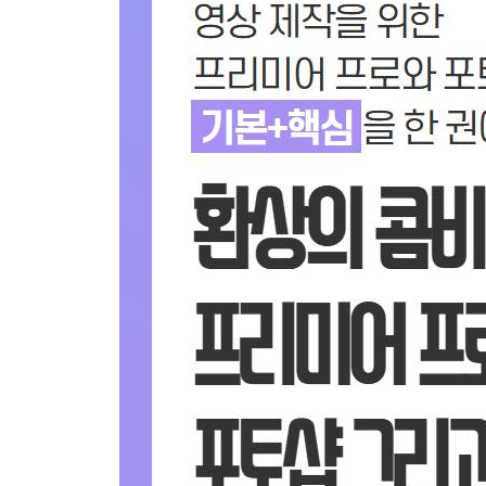
② 메인 영상과 어울리는 영상 자막 디자인
Section 02 유튜브 쇼츠의 시간 활용법
1) 일반 영상을 ‘쇼츠’로 바꾸는 영상 편집
① 1차 공간 편집 : 가로 영상을 세로 쇼츠로 바꾸기
② 2차 시간 편집 : 1분 미만으로 줄이기
③ 3차 미세조정 : 클립과 클립 사이의 ‘튀는 1프레
2) ‘타임랩스’ 속도의 기승전결 활용법
① 하이퍼랩스 : 기승전(결) 나누기
② 타임랩스 : 일출을 일몰로 바꾸고 기승전결 마
3) ‘슬로우모션’ 극적 장면 활용법
① 슬로우모션 : 특정 장면 선택하기
② BGM/타이틀 넣고 마무리하기
Chapter 03 영상 편집 기본 테크닉