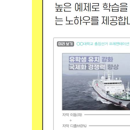
1) AI 자막 자동 컷 편집
① AI로 빠르게 컷 편집 끝내기
② 자막 디자인하고 일괄 적용하기
2) 반응형 자막 박스 만들기
① 자막 박스 디자인 218
② 자동으로 늘어나는 자막 박스 설정
Section 02 자막 디자인과 초급 애니메이션
1) 자막(타이틀) 디자인과 디졸브 응용
① 여백에 자막(타이틀) 디자인하기
② 디졸브 응용하기
2) 자막 이동 애니메이션
① 자막 이동 애니메이션 233
② 교차 디졸브 응용하기 235
③ 어울리는 배경음악(BGM)과 더빙 삽입하기