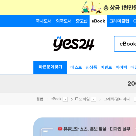
국내도서
외국도서
중고샵
eBook
크레마클럽
C
빠른분야찾기
베스트
신상품
이벤트
바이백
매
20
웰컴
eBook
IT 모바일
그래픽/멀티미디...