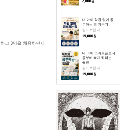
2,000
원
내 아이 학원 없이 공
부하는 힘 키우기
김프로랩 저
19,000
원
접하고 3명을 채용하면서
내 아이 스마트폰보다
공부에 빠지게 하는
습관
김프로랩 저
19,000
원