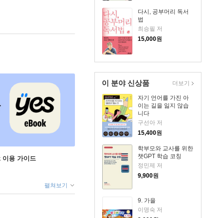
다시, 공부머리 독서
법
최승필 저
15,000
원
이 분야 신상품
더보기
자기 언어를 가진 아
이는 길을 잃지 않습
니다
구선아 저
15,400
원
학부모와 교사를 위한
챗GPT 학습 코칭
ok 이용 가이드
정민제 저
9,900
원
펼쳐보기
9. 가을
이명숙 저