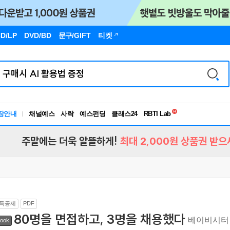
D/LP
DVD/BD
문구
/GIFT
티켓
독서유형검사
RBTI Lab
장안내
채널예스
사락
예스펀딩
클래스24
독서유형검사
주말에는 더욱 알뜰하게!
최대 2,000원 상품권 받으
득공제
PDF
80명을 면접하고, 3명을 채용했다
베이비시터 
ook