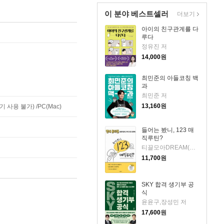
이 분야 베스트셀러
더보기
아이의 친구관계를 다
루다
정유진 저
14,000
원
최민준의 아들코칭 백
과
최민준 저
13,160
원
사용 불가) /PC(Mac)
들어는 봤니, 123 매
직루틴?
티끌모아DREAM(강서윤) 저
11,700
원
SKY 합격 생기부 공
식
윤윤구,장성민 저
17,600
원