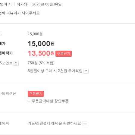
M엄마
저
작가와
2026년 06월 04일
번째 리뷰어가 되어주세요.
가
15,000원
15,000
원
매가
13,500
원
폰혜택가
쿠폰받기
ES포인트
750원 (5% 적립)
5만원이상 구매 시 2천원 추가적립
가혜택쿠폰
쿠폰받기
주문금액대별 할인쿠폰
제혜택
카드/간편결제 혜택을 확인하세요