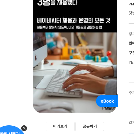
P
첫
정
판
쿠
Y
추
결
미리보기
공유하기