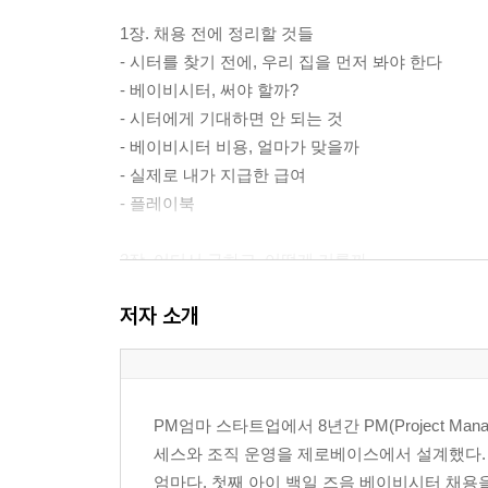
1장. 채용 전에 정리할 것들
- 시터를 찾기 전에, 우리 집을 먼저 봐야 한다
- 베이비시터, 써야 할까?
- 시터에게 기대하면 안 되는 것
- 베이비시터 비용, 얼마가 맞을까
- 실제로 내가 지급한 급여
- 플레이북
2장. 어디서 구하고, 어떻게 거를까
- 플랫폼별 장단점 비교
저자 소개
- 공고는 사람을 모으는 글이 아니라, 거르는 글
- 사전 통화에서 절반은 걸러진다
- 최종 결정은 우리 집 기준에 가장 맞는 사람
- 플레이북
PM엄마 스타트업에서 8년간 PM(Project M
세스와 조직 운영을 제로베이스에서 설계했다. 
3장. 망하지 않는 면접 구조 1 ? 내가 사용한 6가지
엄마다. 첫째 아이 백일 즈음 베이비시터 채용을
- 베이비시터 경험과 자격, 그리고 현재 상황