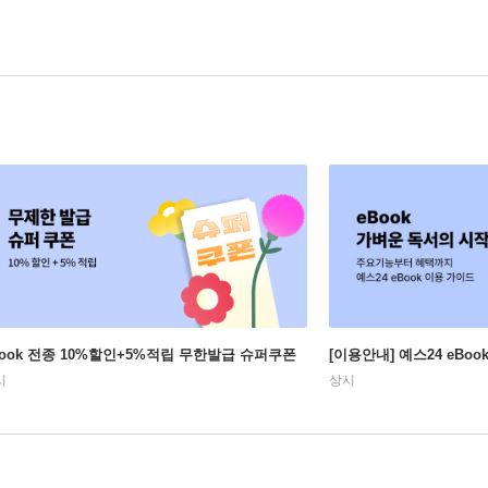
Book 전종 10%할인+5%적립 무한발급 슈퍼쿠폰
[이용안내] 예스24 eBo
시
상시