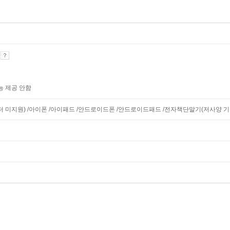
기
능 제공 안함
니터 미지원) /아이폰 /아이패드 /안드로이드폰 /안드로이드패드 /전자책단말기(저사양 기기 