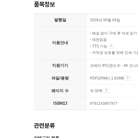
품목정보
발행일
2026년 06월 04일
배송 없이 구매 후 바로 읽
제한없음
이용안내
TTS 가능
저작권 보호를 위해 인쇄 기
지원기기
크레마 /PC(윈도우 - 4K 모
파일/용량
PDF(DRM) | 1.92MB
페이지 수
약 30쪽
ISBN13
9791143807977
관련분류
카테고리 분류