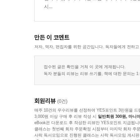
시...
- 개월 수에 따른 아이와의 상호작용과 놀이
- 부모가 설정한 행동·규칙 준수와 아이 생활 공유
- 가사 관련 업무 범위
- 근무 조건과 일정 유연성
만든 이 코멘트
- 자기소개와 개인적 특이사항
저자, 역자, 편집자를 위한 공간입니다. 독자들에게 전하고
- 플레이북
4장. 망하지 않는 면접 구조 2 ? 답을 해석하는 기준
접수된 글은 확인을 거쳐 이 곳에 게재됩니다.
- 긍정적으로 해석할 수 있는 답변
독자 분들의 리뷰는 리뷰 쓰기를, 책에 대한 문의는 1:
- 조심해야 할 답변
- 절대 뽑지 말아야 할 레드플래그
- 최종 후보가 2명 이상일 때
회원리뷰
(0건)
- 플레이북
매주 10건의 우수리뷰를 선정하여 YES포인트 3만원을 드
3,000원 이상 구매 후 리뷰 작성 시
일반회원 300원, 마니아
5장. 계약과 시작 ? 구두 약속은 없다
eBook은 다운로드 후 작성한 리뷰만 YES포인트 지급됩니
클래스는 첫번째 회차 주문확정 시점부터 마지막 회차 주문
- 반드시 문서화할 항목들
사락 독서모임으로 진행된 클래스는 사락 독서모임 게시판
- 특이사항 항목을 따로 만들어라