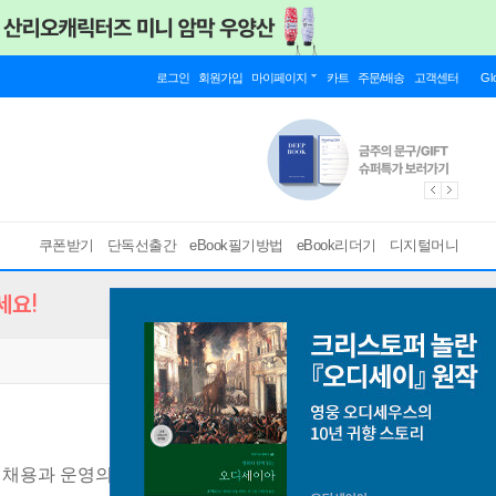
로그인
회원가입
마이페이지
카트
주문/배송
고객센터
Gl
쿠폰받기
단독선출간
eBook필기방법
eBook리더기
디지털머니
세요!
채용과 운영의 모든 것
[ PDF ]