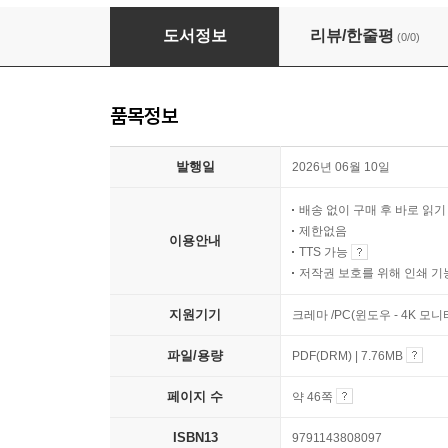
철학과 시의 만남
도서정보
리뷰/한줄평
(0/0)
품목정보
발행일
2026년 06월 10일
배송 없이 구매 후 바로 읽
제한없음
이용안내
TTS 가능
저작권 보호를 위해 인쇄 기
지원기기
크레마 /PC(윈도우 - 4K 모
파일/용량
PDF(DRM) | 7.76MB
페이지 수
약 46쪽
ISBN13
9791143808097