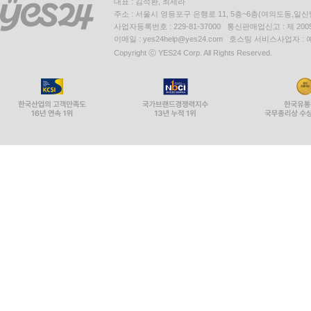
대표 : 김석환, 최세라
주소 : 서울시 영등포구 은행로 11, 5층~6층(여의도동,일신
사업자등록번호 : 229-81-37000 통신판매업신고 : 제 200
이메일 : yes24help@yes24.com 호스팅 서비스사업자 :
Copyright ⓒ YES24 Corp. All Rights Reserved.