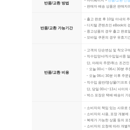
마이페이지 >
반품/교환 신청
반품/교환 방법
판매자 배송 상품은 판매자와
출고 완료 후 10일 이내의 
디지털 콘텐츠인 eBook의 
반품/교환 가능기간
중고상품의 경우 출고 완료일
모바일 쿠폰의 경우 유효기간(
고객의 단순변심 및 착오구
직수입양서/직수입일서중 일
단, 아래의 주문/취소 조건인
오늘 00시 ~ 06시 30분 
반품/교환 비용
오늘 06시 30분 이후 주문
직수입 음반/영상물/기프트 
단, 당일 00시~13시 사이
박스 포장은 택배 배송이 가
소비자의 책임 있는 사유로 
소비자의 사용, 포장 개봉에 
복제가 가능한 상품 등의 포장을 
소비자의 요청에 따라 개별