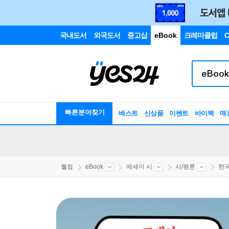
국내도서
외국도서
중고샵
eBook
크레마클럽
C
빠른분야찾기
베스트
신상품
이벤트
바이백
매
웰컴
eBook
에세이 시
시/평론
한국