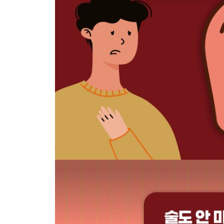
조직검사 없이 간암을 진단할 수 있나요? I 초음파
13. 간 기능, 간암 종양표지자 수치가 정상인데도 간
14. 제 간암은 몇 기에 해당하나요? … 83
15. 간세포암과 담관암은 어떤 차이가 있는 건가요? 
16. 간암을 조기에 발견하려면 어떻게 해야 하나요? 
정기적으로 간암 검진을 받았는데도 진행된 간암이
17. 간암 진단을 받았는데 국가 간암 검진을 계속 받
PART 4. 간암의 치료
18. 간암은 어떻게 치료하나요? … 102
19. 수술을 권유받았는데, 꼭 수술을 해야 하나요? …
간암 수술로 절제된 간은 다시 원래 크기로 커지나
20. 간암 크기가 작아서 수술도 가능하고 고주파열
21. 경피적 에탄올주입술, 냉동소작술은 어떤 치료인
22. 어떤 경우에 경동맥화학색전술을 받게 되나요? …
23. 경동맥화학색전술, 약물방출미세구색전술의 차이