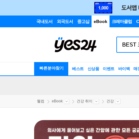
국내도서
외국도서
중고샵
eBook
크레마클럽
C
빠른분야찾기
베스트
신상품
이벤트
바이백
매
웰컴
eBook
건강 취미
건강