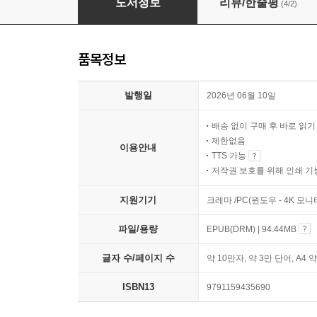
도서정보
리뷰/한줄평
(4/2)
품목정보
발행일
2026년 06월 10일
배송 없이 구매 후 바로 읽
제한없음
이용안내
TTS 가능
저작권 보호를 위해 인쇄 기
지원기기
크레마 /PC(윈도우 - 4K 모
파일/용량
EPUB(DRM) | 94.44MB
글자 수/페이지 수
약 10만자, 약 3만 단어, A4 
ISBN13
9791159435690