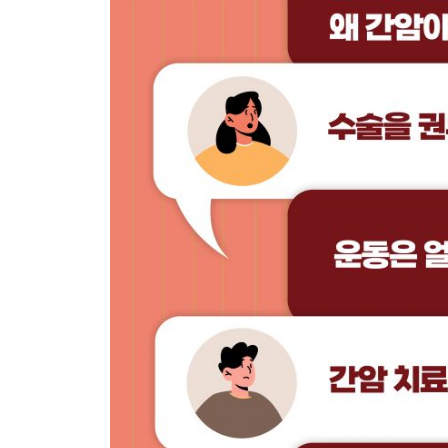
24. 경동맥방사선색전술에 대해 알고싶어요 … 128
25. 방사선치료로 간암을 완치할 수 있나요? … 132
가족 중 아이가 있는데 방사선치료를 받아도 되나요
26. 양성자치료와 중입자치료는 일반 방사선치료와 
27. 전신 항암약물 요법을 권유받았습니다. 어떤 상태
28. 1차 요법으로 여러 약물이 있다던데, 어떤 기준
29. 1차 항암제가 잘 듣지 않아 2차 항암제로 변경해
30. 간암 진단을 받았는데 간이식을 받아야 할까요? 
진행성 간암도 간이식이 가능한가요?
31. 간이식, 어떤 기증자에게 어떻게 받아야 하나요? 
혈액형이 다른 사람에게서도 간이식이 가능한가요? 
32. 간이식 후 평생 약을 복용해야 하나요? … 164
33. 간을 기증해도 안전한가요? … 169
34. 간 기능이 나쁘면 간암 치료를 받지 못하나요? …
35. 간암 치료를 받을 때 항혈소판제, 항응고제를 중
36. 간암 치료를 함에 있어 지역 간 차이가 있나요? …
37. 고령인데 간암 치료가 가능한가요? … 186
38. 간암 환자인데, 치료 임상시험에 참여할 수 있나요