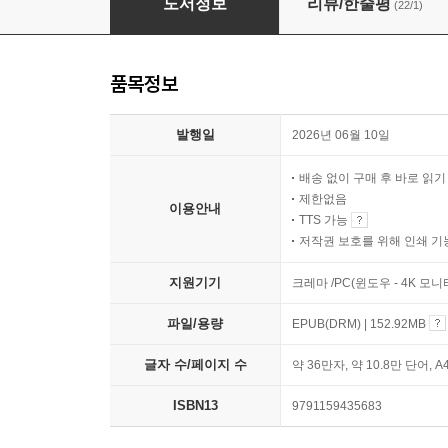
도서정보
리뷰/한줄평
(22/1)
품목정보
발행일
2026년 06월 10일
배송 없이 구매 후 바로 읽
제한없음
이용안내
TTS 가능
저작권 보호를 위해 인쇄 기
지원기기
크레마 /PC(윈도우 - 4K 모
파일/용량
EPUB(DRM) | 152.92MB
글자 수/페이지 수
약 36만자, 약 10.8만 단어, A
ISBN13
9791159435683