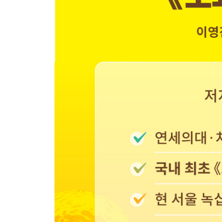
세포 간 연결 통신로, 세포외기질 · 431
조직을 뻣뻣하게 만드는 세포외기질의 노화 · 435
세포외기질 안의 통신 교란으로 생기는 질병 · 438
세포외기질 조절을 통한 노화 및 질병 개선 천연물, 알약
세포 간 신호 교란을 교정하는 주요 천연물 권장량, 복
해결 과제와 전망 · 452
12장 장내 미생물 불균형 교정
서로 영향을 주며 함께 진화한 인간과 장 미생물 · 4
장내 미생물이 우리 몸에서 하는 일 · 461
장내 미생물 불균형(Dysbiosis), 노화와 질병의 원인 ·
장내 미생물 불균형(Dysbiosis)의 진단법 · 479
일반 노인, 장수 노인, 쇠약한 노인의 장내 미생물 차이
노화 치료 알약들이 장내 미생물 불균형도 개선하는가?
장내 미생물 불균형 개선은 항노화 치료인가? · 493
프로바이오틱스, 프리바이오틱스, 신바이오틱스, 폴리
장 미생물 이식(대변 미생물 이식)과 노화 치료 · 49