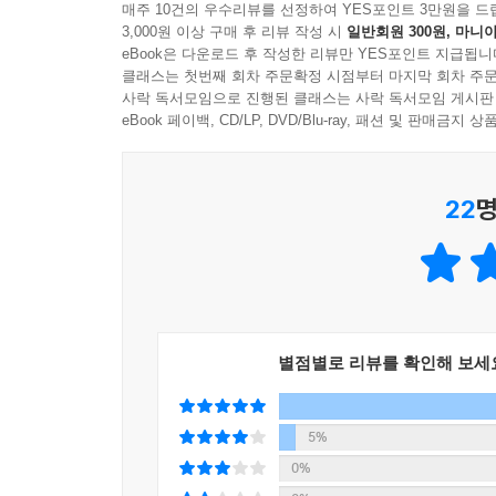
매주 10건의 우수리뷰를 선정하여 YES포인트 3만원을 드
3,000원 이상 구매 후 리뷰 작성 시
일반회원 300원, 마니아
이 책은 저자가 수십 년간 환자를 진료하며 겪은 
eBook은 다운로드 후 작성한 리뷰만 YES포인트 지급됩니
전문의로서의 임상 노하우는 물론, 줄기세포와 NAD
클래스는 첫번째 회차 주문확정 시점부터 마지막 회차 주문
의학의 복잡한 내용을 쉽게 풀어내면서도 전문성을 
사락 독서모임으로 진행된 클래스는 사락 독서모임 게시판
eBook 페이백, CD/LP, DVD/Blu-ray, 패션 및 판매금
노화를 가속하는 12가지 메커니즘, 그리고 그것을
22
명
이 책은 노화를 하나의 단일 질병이 아닌, 유기적으로
세포 확산, 미토콘드리아 기능 저하, 줄기세포 고갈,
중요한 것은 이 메커니즘이 단순히 이론이 아니라는
트렌드를 반영한 임상 연구와 기술을 근거 중심으로 
독자에게도 생활 속에서 바로 적용 가능한 전략으
별점별로 리뷰를 확인해 보세
펼쳐지는 책이다.
노화를 늦추는 것을 넘어, 되돌리는 시대를 여는 안
5%
0%
『노화 치료의 시대』는 단지 건강 정보를 전달하