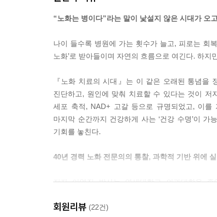
“노화는 병이다”라는 말이 낯설지 않은 시대가 오고
나이 들수록 병원에 가는 횟수가 늘고, 피로는 회
노화’로 받아들이며 자연의 흐름으로 여긴다. 하지만
『노화 치료의 시대』는 이 같은 오래된 통념을 정
진단하고, 원인에 맞춰 치료할 수 있다는 것이 저
세포 축적, NAD+ 고갈 등으로 규명되었고, 이
마지막 순간까지 건강하게 사는 ‘건강 수명’이 가능
기회를 놓친다.
40년 경력 노화 전문의의 통찰, 과학적 기반 위에 
저자 이영진 박사는 연세대학교 의과대학을 졸업
의학자이자 임상의다. 국내 최초의 『노인 의학』 
회원리뷰
모델을 정립해 온 선구자다.
(22건)