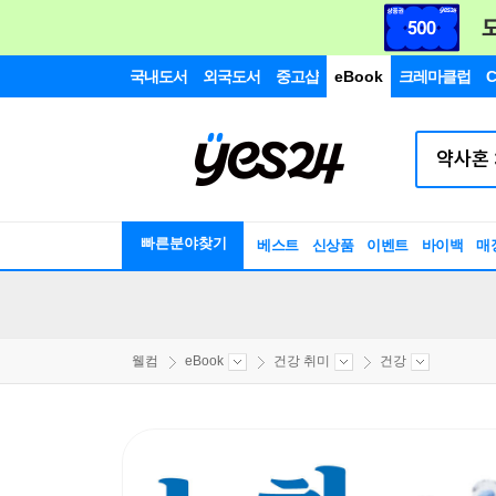
국내도서
외국도서
중고샵
eBook
크레마클럽
C
빠른분야찾기
베스트
신상품
이벤트
바이백
매
웰컴
eBook
건강 취미
건강