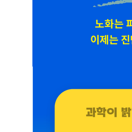
후성 유전적 변화의 진단법 · 234
이로운 후성 유전적 변화를 만드는 생활 습관, 음식, 약
후성 유전적 변화를 조절하는 항노화 알약들 · 241
주요 약초, 알약들의 권장량, 복용법, 부작용 및 주의 사
최근 연구 과제들의 동향과 전망 · 258
7장 마이토콘드리아 활성
생로병사를 같이하는 세포와 마이토콘드리아의 위대한 
마이토콘드리아의 생김새와 기능들 · 269
마이토콘드리아의 5가지 생존 시스템:
항산화, 시르투인, 미토파지, 분열과 융합, 이동, 증식 
마이토콘드리아 기능 장애 시 노화와 질병이 생기는 이
마이토콘드리아 기능 장애의 주요 원인들 · 278
마이토콘드리아 기능 장애의 진단법 · 279
마이토콘드리아 활성 비약물 요법 2가지: 열량 제한과 
마이토콘드리아 활성 약초들 · 282
마이토콘드리아 활성 알약들 · 283