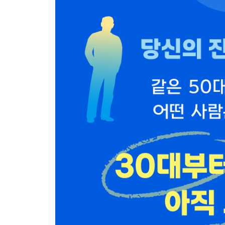
노화 가속과 질병 발생의 원인, 자가 포식 장애 · 15
자가 포식을 증강하면 노화가 느려지고 질병도 좋아진다
자가 포식 문제의 진단법 · 161
자가 포식 증강 효과가 있는 생활 습관들 · 165
자가 포식을 활성화하는 음식과 약초들 · 174
소식과 유사 효과가 있는 자가 포식 증강 알약들 · 1
주요 약초, 알약들의 권장량, 복용법, 부작용 및 주의 사
최근 연구 과제들의 동향과 전망 · 202
6장 후성 유전적 변화 조절로 세포 나이 되돌리기
후성 유전적 변화(Epigenetic change)란 무엇인가? ·
우리 몸에서 일어나는 후성 유전적 변화 4가지 · 20
부모에게 물려받은 DNA와 후성 유전적 변화 중 어느 
해로운 결과를 초래하는 후성 유전적 원인들 · 223
후성 유전적 변화로 노화와 암, 질병이 생기는 이유 · 
후성 유전적 시계를 돌려 항노화, 암을 치료하는 약물: Ep
젊음을 되찾을 가능성에 접근한 후성 유전적 세포 재