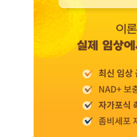
새롭게 주목받는 먹는 생균 치료제 · 500
장내 미생물 불균형을 개선하는 식이요법과 운동 · 5
주요 알약들의 권장량, 복용법, 부작용 및 주의 사항 ·
해결 과제와 전망 · 514
13장 컨트롤 타워, 뇌의 긍정적 가소성 확장
건강하게 오래 살아야 할 나만의 이유가 있는가? · 5
뇌 가소성이란 무엇인가? · 520
노화로 나타난 신경 가소성의 변화 · 525
긍정적 뇌 가소성 확장 효과가 증명된 방법들 · 526
삶의 목표가 뇌 가소성 확장을 만드는 가장 강력한 자극
맺음말 · 533
주요 참고 문헌 · 535