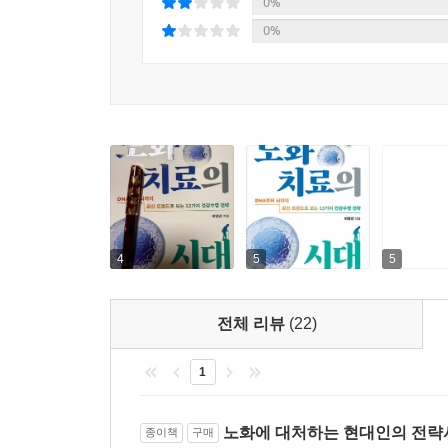
0%
바꾸는 데까지 나아갈 수 있도록 이끄는 실천형 콘
0%
노화는 더 이상 받아들여야 할 자연스러운 흐름이 아
젊고 건강하게 오래 살 수 있는 길이 열렸다.
의학자의 통찰, 임상의의 실전 경험, 연구자의 비전
전문가가 아니어도 누구나 일상에서 바로 실천할 수
있다. 3개월 내 생물학적 나이 10년 되돌리기부터, 
4
5
5
전체 리뷰
(22)
1
노화에 대처하는 현대인의 전략
종이책
구매