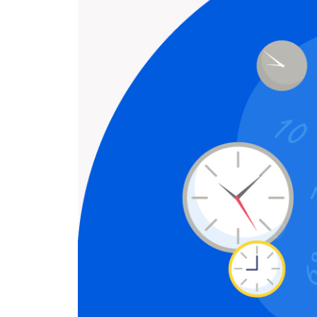
4장 노화를 전파하는 노쇠 세포, 좀비 세포의 제거
노쇠 세포(Senescent cell)란 무엇인가? · 87
노화를 전염시키는 좀비 세포(SASP)의 특성, 중요성 
노쇠 세포가 생기는 원인들 · 95
노쇠 세포를 제거하면 노화가 느려지고 질병도 좋아진
노쇠 세포의 진단법 · 104
노쇠 세포 제거 효과가 있는 생활 습관들 · 108
노쇠 세포 예방 또는 제거 효과가 증명된 음식, 영양소 
노쇠 세포 예방 및 제거 효과가 보고된 약초 · 115
노쇠 세포에 작용하는 노화 치료제들 · 118
주요 약초, 알약들의 권장량, 복용법, 부작용 및 주의 사
최근 연구 과제들의 동향과 전망 · 136
5장 노폐물을 재활용 처리하는 자가 포식 강화
자가 포식이란 무엇인가? · 141
수명이 다한 단백질과 고장 난 단백질을 처리하지 못하
재활용 공장인 자가 포식 장치 종류들 · 148
자가 포식 능력이 약해지는 원인들 · 152