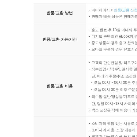
마이페이지 >
반품/교환 신청
반품/교환 방법
판매자 배송 상품은 판매자와
출고 완료 후 10일 이내의 
디지털 콘텐츠인 eBook의 
반품/교환 가능기간
중고상품의 경우 출고 완료일
모바일 쿠폰의 경우 유효기간(
고객의 단순변심 및 착오구
직수입양서/직수입일서중 일
단, 아래의 주문/취소 조건인
오늘 00시 ~ 06시 30분 
반품/교환 비용
오늘 06시 30분 이후 주문
직수입 음반/영상물/기프트 
단, 당일 00시~13시 사이
박스 포장은 택배 배송이 가
소비자의 책임 있는 사유로 
소비자의 사용, 포장 개봉에 
복제가 가능한 상품 등의 포장을 