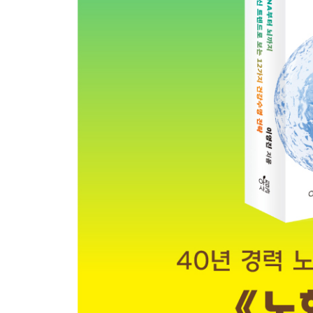
면역 노쇠를 유발하는 다양한 메카니즘들 · 379
면역 노쇠와 밀접한 질환들 · 381
면역 기능, 면역 노쇠의 진단법 · 384
100세 이상 노인 면역 체계의 특별한 특징 · 388
면역 노쇠 개선에 기반한 암 면역 치료의 발전 · 389
면역 노쇠를 개선하는 생활 습관, 음식, 영양소 · 39
면역 노쇠, 면역 조절 개선 효과가 증명된 약초 · 39
면역 노쇠 개선 효과가 있는 알약들, 건강 보조제 · 4
주요 약초, 알약들의 권장량, 복용법, 부작용 및 주의 사
해결 과제와 전망 · 408
11장 세포 간 통신 신호 교란의 복구
세포 간 통신이란 무엇인가? · 411
노화를 전파하는 혈액 속 인자들과 항노화 인자들 · 
노쇠 세포의 원거리 통신 수단, 엑소좀 · 420
노화를 치료하는 놀라운 엑소좀 · 422
세포질 연결 다리(Cytoplasmic Bridge) · 428