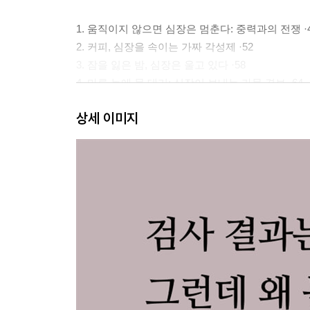
1. 움직이지 않으면 심장은 멈춘다: 중력과의 전쟁 ·
2. 커피, 심장을 속이는 가짜 각성제 ·52
3. 잠을 잃은 밤, 심장은 울고 있다 ·58
4. 마른 논에 물 대기: 심장이 보내는 가뭄 경보 ·64
5. 스트레스는 심장을 조이는 보이지 않는 밧줄 ·69
상세 이미지
6. 소화가 안 된다면 심장을 의심하라 ·74
7. 만성 염증, 심장을 갉아먹는 곰팡이 ·79
8. 약을 먹는데 왜 심장은 더 약해질까? ·83
Part 3. 심장이 보내는 SOS 신호
1. 숨이 차고 답답한 밤: 폐가 아니라 심장이다 ·91
2. 퉁퉁 붓는 다리: 심장은 중력과 싸우는 중 ·96
3. 이유 없는 두근거림: 끈적한 피와 지친 엔진 ·100
4. 멍한 머리와 어지럼증: 뇌가 보내는 ‘배고픔’의 신호
5. 창백한 얼굴과 푸석한 피부: 버려진 땅의 비극 ·10