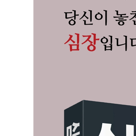
6. 꽉 막힌 위장: 연료가 없는 공장 ·113
7. 잠 못 드는 밤: 브레이크 고장 난 심장 ·117
8. 깜빡깜빡하는 기억력: 전압이 불안한 전구 ·120
Part 4. 한의학으로 푸는 심장 회복의 열쇠
1. 내 몸의 생명수: 진액(津液)이라는 바다 ·127
2. 피가 탁하면 마음도 흐려진다: 내 몸을 흐르는 거울
3. 기운(氣)이 약하면 심장은 빈 페달을 밟는다 ·146
4. 습담(濕痰): 심장의 발목을 잡는 끈적한 늪 ·151
5. 약재는 마른 땅에 내리는 단비다 ·156
6. 위장이 편해야 심장이 쉰다 ·160
7. 채우는 것만큼 중요한 건 ‘돌리는 것’이다 ·165
8. 보양식: 꺼진 불씨를 살리는 지혜 ·169
Part 5. 심장력 작동의 시퀀스: 순서의 과학 - 운동