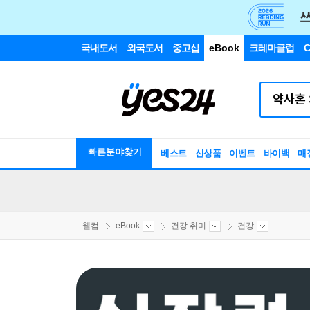
국내도서
외국도서
중고샵
eBook
크레마클럽
C
빠른분야찾기
베스트
신상품
이벤트
바이백
매
웰컴
eBook
건강 취미
건강