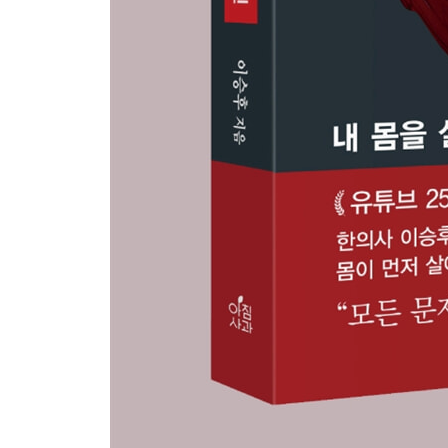
Part 7. 스트레스 관리와 심장 보호법
1. 스트레스의 진짜 정의: 기분이 아니라 ‘무게’의 문제
2. 몸의 비상벨, 코르티솔의 두 얼굴 ·263
3. 심장이 약하면 마음의 브레이크가 사라진다 ·268
4. 화(火)와 탐닉: 브레이크가 고장 난 심장의 폭주 ·2
5. 스트레스 신호 읽기: 내 몸이 보내는 경보들 ·278
6. 강한 심장은 스트레스를 튕겨낸다 ·282
7. 스트레스 해소의 실전 전략 ·287
Part 8. 심장력을 평생 유지하는 삶의 설계
1. 몸이 바뀌면 마음이 바뀐다: 우울은 몸의 구조 신호
2. 삶의 정렬을 먼저 세우는 사람이 끝까지 간다 ·30
3. 병원보다 습관이 강하다 ·307
4. 의지보다 루프(Loop)가 강하다 ·312
5. 완벽주의를 버려야 심장이 산다 ·318