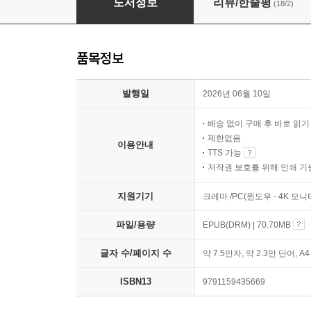
도서정보
리뷰/한줄평
(18/2)
품목정보
발행일
2026년 06월 10일
배송 없이 구매 후 바로 읽
제한없음
이용안내
TTS 가능
저작권 보호를 위해 인쇄 기
지원기기
크레마 /PC(윈도우 - 4K 모
파일/용량
EPUB(DRM) | 70.70MB
글자 수/페이지 수
약 7.5만자, 약 2.3만 단어, A
ISBN13
9791159435669