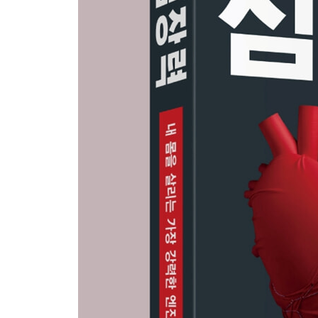
1. 실패하는 당신을 위한 처방: 순서를 바꿔라 ·177
2. 심장은 리듬을 타는 근육이다 ·182
3. 심장력이 만드는 보이지 않는 보험: 신생혈관과 우
4. 혈관, 잠든 길을 깨우는 작업 ·194
5. 계단 오르기 하나면 충분하다: 첫 번째 도미노의 힘
6. 운동을 하고 나면 식습관은 저절로 바뀐다: 두 번째
7. 낮이 건강하면 잠은 알아서 온다: 세 번째 도미노의 
8. 시작이 두려운 사람들을 위한 실천 전략 ·216
Part 6. 심장을 살리는 음식과 망치는 음식
1. 진짜 음식이 심장을 살린다: 자연이 만든 연료 ·22
2. 순환의 연료: 물과 소금의 황금 비율 ·230
3. 커피는 심장의 순환과 리듬을 교란하는 불청객이다
4. 밀가루는 심장에 불을 지르는 기름이다 ·240
5. 낮에 먹은 것들로 심장의 퇴근 시간이 정해진다 ·2
6. 심장은 습관의 리듬 속에서 강해진다 ·250