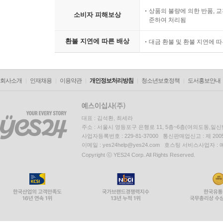
상품의 불량에 의한 반품, 교
소비자 피해보상
준하여 처리됨
환불 지연에 따른 배상
대금 환불 및 환불 지연에 
회사소개
인재채용
이용약관
개인정보처리방침
청소년보호정책
도서홍보안내
대표 : 김석환, 최세라
주소 : 서울시 영등포구 은행로 11, 5층~6층(여의도동,일신
사업자등록번호 : 229-81-37000 통신판매업신고 : 제 200
이메일 : yes24help@yes24.com 호스팅 서비스사업자 :
Copyright ⓒ YES24 Corp. All Rights Reserved.