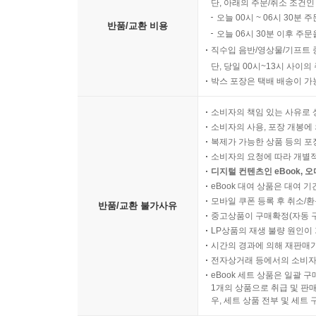
단, 아래의 주문/취소 조건인
오늘 00시 ~ 06시 30분 
반품/교환 비용
오늘 06시 30분 이후 주문
직수입 음반/영상물/기프트 
단, 당일 00시~13시 사이
박스 포장은 택배 배송이 가
소비자의 책임 있는 사유로 
소비자의 사용, 포장 개봉에 
복제가 가능한 상품 등의 포장을 
소비자의 요청에 따라 개별
디지털 컨텐츠인 eBook, 
eBook 대여 상품은 대여 기
모바일 쿠폰 등록 후 취소/환
반품/교환 불가사유
중고상품이 구매확정(자동 
LP상품의 재생 불량 원인이 기
시간의 경과에 의해 재판매가
전자상거래 등에서의 소비자
eBook 세트 상품은 일괄 
1개의 상품으로 취급 및 판매
우, 세트 상품 전부 및 세트