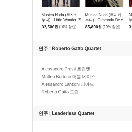
Musica Nuda (무지카
Musica Nuda (무지카
M
누다) - Little Wonder [S
누다) - Girotondo De A
누
ACD Hybrid]
ndre [컬러 LP]
C
32,500
원
(19% 할인)
85,800
원
(19% 할인)
3
연주 :
Roberto Gatto Quartet
Alessandro Presti 트럼펫
Matteo Bortone 더블 베이스
Alessandro Lanzoni 피아노
Roberto Gatto 드럼
연주 :
Leaderless Quartet