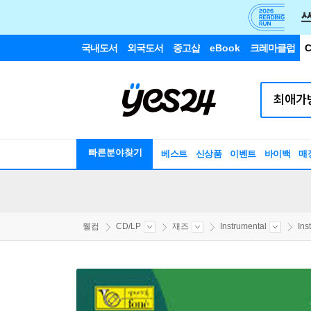
국내도서
외국도서
중고샵
eBook
크레마클럽
C
빠른분야찾기
베스트
신상품
이벤트
바이백
매
웰컴
CD/LP
재즈
Instrumental
Ins