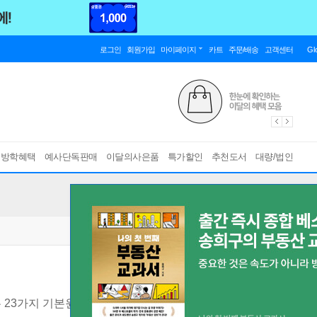
로그인
회원가입
마이페이지
카트
주문/배송
고객센터
Gl
름방학혜택
예사단독판매
이달의사은품
특가할인
추천도서
대량/법인
 23가지 기본원리