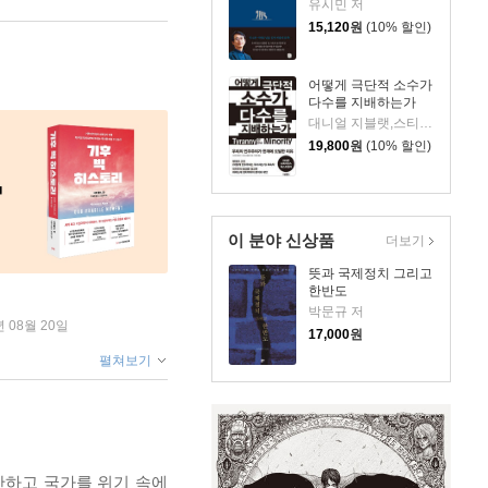
유시민 저
15,120
원
(10% 할인)
어떻게 극단적 소수가
다수를 지배하는가
대니얼 지블랫,스티븐 레비츠키 저
19,800
원
(10% 할인)
이 분야 신상품
더보기
뜻과 국제정치 그리고
한반도
박문규 저
년 08월 20일
17,000
원
펼쳐보기
만하고 국가를 위기 속에