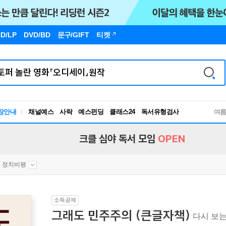
D/LP
DVD/BD
문구
/GIFT
티켓
장안내
채널예스
사락
예스펀딩
클래스24
독서유형검사
여
RBTI Lab
독서유형검사
크클 심야 독서 모임
OPEN
정치비평
소득공제
그래도 민주주의 (큰글자책)
다시 보는