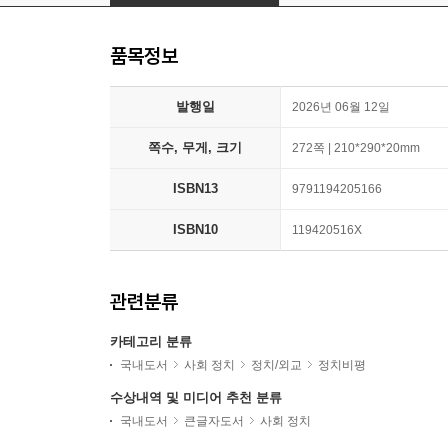
품목정보
발행일
2026년 06월 12일
쪽수, 무게, 크기
272쪽 | 210*290*20mm
ISBN13
9791194205166
ISBN10
119420516X
관련분류
카테고리 분류
국내도서
사회 정치
정치/외교
정치비평
수상내역 및 미디어 추천 분류
국내도서
큰글자도서
사회 정치