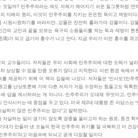
는 것일까? 민주주의라는 제도 자체가 깨어지기 쉬운 질그릇처럼 연
법의 지배의 원리, 이것이 민주주의를 지키는 든든한 둑이고 제방이다.
럼 시원시원하기를 바라지만, 강물은 잔잔히 흘러가야 강물이다. 강
 인간의 교만과 끝을 모르는 욕구의 소용돌이를 막는 둑과 제방이 튼
濤)가 되고 급기야 홍수가 나고 만다. 지금 우리가 이런 홍수를 겪고
학의 교수들이다. 저자들은 우리 사회에 민주주의에 대한 오해가 널리
 상상할 수 없을 만큼 오류가 많다고 지적한다. 이런 환경 속에서 
를 제공하기 위해 이 책의 집필에 나섰다. 저자들은 ‘민사모’(민주
원고를 난상토론해 가며 다른 저자가 거듭 수정하는 힘들고도 독특한 
에 답을 제시하려는 게 아니다. 민주주의가 도대체 무엇이고, 민
 인식시키는 데 중점을 두고 있다. 미국 제2대 대통령 존 아담스는 
 자살하지 않은 민주주의는 없다”고 말하였다.
 자살하는 일이 생기지 않도록 경종을 울리고자 하는 원로, 중견 학
 기대가 만들어 낸 오늘의 한국 민주주의 위기를 잘 극복하고 더 건
 민주주의’라고 마음속에 되뇌고 굳게 다짐할 일이다