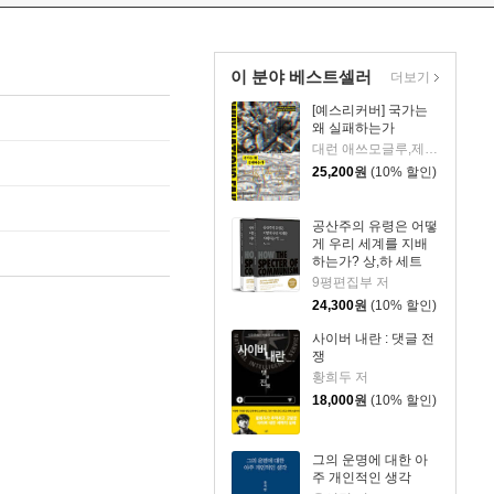
이 분야 베스트셀러
더보기
[예스리커버] 국가는
왜 실패하는가
대런 애쓰모글루,제임스 A. 로빈슨 공저/최완규 역/장경덕 감수
25,200
원
(10% 할인)
공산주의 유령은 어떻
게 우리 세계를 지배
하는가? 상,하 세트
9평편집부 저
24,300
원
(10% 할인)
사이버 내란 : 댓글 전
쟁
황희두 저
18,000
원
(10% 할인)
그의 운명에 대한 아
주 개인적인 생각