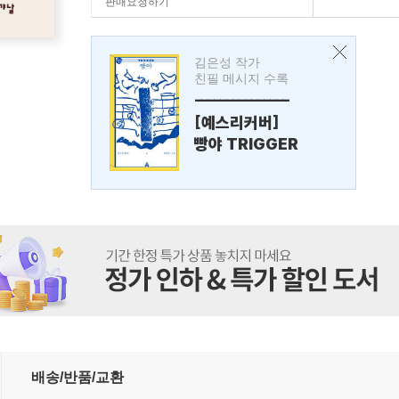
판매요청하기
김은성 작가
친필 메시지 수록
---------------
[예스리커버]
빵야 TRIGGER
배송/반품/교환