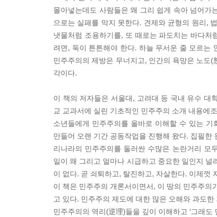
몰아넣는데도 사람들은 왜 그리 쉽게 속아 넘어가
으로는 실패를 막지 못한다. 견제와 균형의 원리, 
냇물처럼 조용하기를, 또 때로는 파도치는 바다처
려면, 둑이 튼튼해야 한다. 하늘 무서운 줄 모르는
민주주의의 제방은 무너지고, 인간의 욕망은 노도(怒
각이다.
이 책의 저자들은 서울대, 고려대 등 국내 유수 대
교 교과서에 실린 기초적인 민주주의 소개 내용에조차
소년들에게 민주주의를 올바로 이해할 수 있는 기회
만들어 오랜 기간 공동작업을 진행해 왔다. 집필한 
리나라의 민주주의를 둘러싼 수많은 논란거리 모두
일이 왜 그리고 얼마나 시급하고 중요한 일인지 널리
이 없다. 곧 쇠퇴하고, 탈진하고, 자살한다. 이제껏
이 책은 민주주의 개론서이면서, 이 땅의 민주주의가
고 있다. 민주주의 제도에 대한 많은 오해와 과도한
민주주의의 역리(逆理)들을 깊이 이해하고 ‘그래도