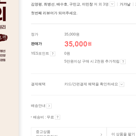
김영평
,
최병선
,
배수호
,
구민교
,
이민창
저 외 3명
가갸날
첫번째 리뷰어가 되어주세요.
정가
35,000원
35,000
원
판매가
YES포인트
0원
5만원이상 구매 시 2천원 추가적립
결제혜택
카드/간편결제 혜택을 확인하세요
배송안내
배송비 : 무료
중고상품
이 상품을 팔기