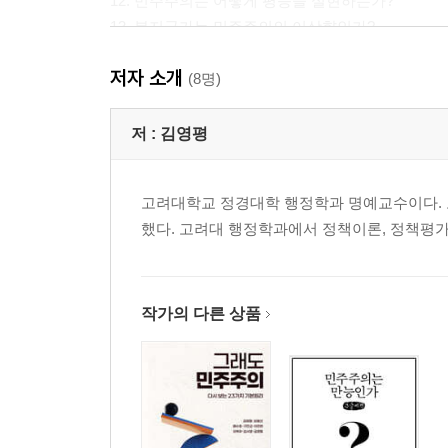
12. 민주주의는 어떻게 평등을 실현하는가?
13. 복지국가는 민주주의의 이상향인가?
14. 포퓰리즘, 왜 무서운가?
저자 소개
15. 정책은 여론을 따라가야 하는가?
(8명)
16. 더 많이 참여할수록 민주주의는 더 잘 기능할까
17. 직접민주주의가 더 나은 민주주의인가?
저 :
김영평
18. 다수결은 무조건 정당한 선택방법인가?
19. 민주정부의 정책결정은 무엇이든 투명하게 공
고려대학교 정경대학 행정학과 명예교수이다. 
20. 시민단체는 정말 시민을 위한 단체인가?
했다. 고려대 행정학과에서 정책이론, 정책평가
21. 민주주의 국가는 왜 갈등을 당연시하며 관리 
22. 민주주의의 성숙을 위한 문화적 기반은?
23. 민주주의의 역리(逆理): 그래도 민주주의
작가의 다른 상품