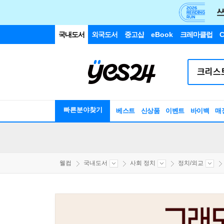
국내도서
외국도서
중고샵
eBook
크레마클럽
C
빠른분야찾기
베스트
신상품
이벤트
바이백
매
웰컴
국내도서
사회 정치
정치/외교