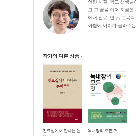
어린 시절, 학교 선생님
상실 - 무너진 자리에서 다시 시작할 수 있는 힘
고 그 꿈을 이어 지금은
에서 진료, 연구, 교육
도전과 운 - 최선을 다하되 결과에 흔들리지 않는 
아침에 아이가 골라주는 
버텨내기 - 절망적인 순간에도 끝까지 버티는 의지
신념과 나다움 - 사람들 속에서도 잃지 않는 소신
작가의 다른 상품
기본 - 자리에 상관없이 지켜야 할 초심
상처 - 상처에 무너지지 않는 강함과 유연함
나를 챙기기 - 나와 세상 사이의 적당한 거리
시간 - ‘지금 이 순간’을 온전히 살아가는 밀도
마침내 - 스스로의 목적지를 향한 여정
진료실에서 만나는 논
녹내장의 모든 것
어