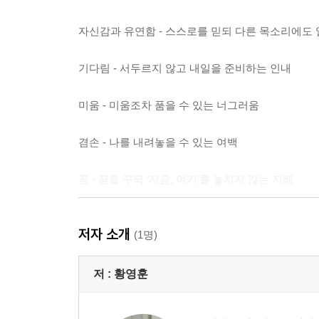
자신감과 유연함 - 스스로를 믿되 다른 목소리에도 
기다림 - 서두르지 않고 내일을 준비하는 인내
미움 - 미움조차 품을 수 있는 너그러움
겸손 - 나를 내려놓을 수 있는 여백
꿈 - 꿈을 꾸되 ‘지금, 여기’를 놓치지 않는 지혜
생각 - 깊이 생각하되 생각에 갇히지 않는 균형
저자 소개
(1명)
성공과 실패 - 두 사기꾼의 속임수에 속지 않는 눈
저 :
황영훈
부조리 - 불공평한 세상을 똑바로 마주하는 용기