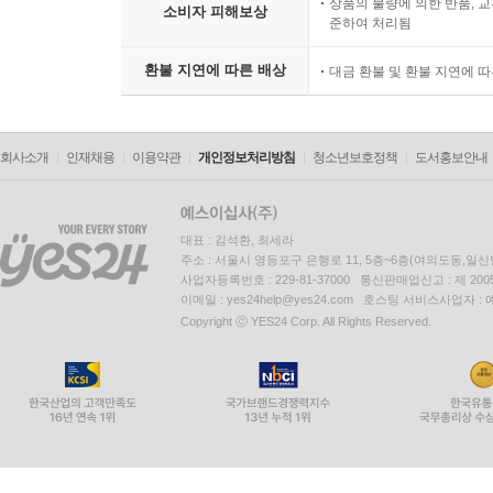
상품의 불량에 의한 반품, 교
소비자 피해보상
준하여 처리됨
환불 지연에 따른 배상
대금 환불 및 환불 지연에 
회사소개
인재채용
이용약관
개인정보처리방침
청소년보호정책
도서홍보안내
대표 : 김석환, 최세라
주소 : 서울시 영등포구 은행로 11, 5층~6층(여의도동,일신
사업자등록번호 : 229-81-37000 통신판매업신고 : 제 200
이메일 : yes24help@yes24.com 호스팅 서비스사업자 :
Copyright ⓒ YES24 Corp. All Rights Reserved.