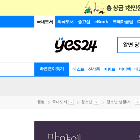
국내도서
외국도서
중고샵
eBook
크레마클럽
C
빠른분야찾기
베스트
신상품
이벤트
바이백
매
웰컴
국내도서
청소년
청소년 생활/자...