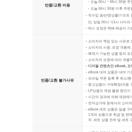
오늘 00시 ~ 06시 30분 
반품/교환 비용
오늘 06시 30분 이후 주문
직수입 음반/영상물/기프트 
단, 당일 00시~13시 사이
박스 포장은 택배 배송이 가
소비자의 책임 있는 사유로 
소비자의 사용, 포장 개봉에 
복제가 가능한 상품 등의 포장을 
소비자의 요청에 따라 개별
디지털 컨텐츠인 eBook, 
eBook 대여 상품은 대여 기
모바일 쿠폰 등록 후 취소/환
반품/교환 불가사유
중고상품이 구매확정(자동 
LP상품의 재생 불량 원인이 기
시간의 경과에 의해 재판매가
전자상거래 등에서의 소비자
eBook 세트 상품은 일괄 
1개의 상품으로 취급 및 판매
우, 세트 상품 전부 및 세트