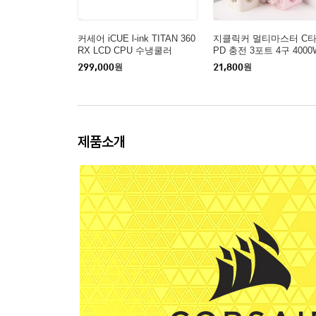
커세어 iCUE l-ink TITAN 360
지클릭커 멀티마스터 C
RX LCD CPU 수냉쿨러
PD 충전 3포트 4구 4000
용량 큐브 멀티탭 콘센트
299,000
원
21,800
원
제품소개