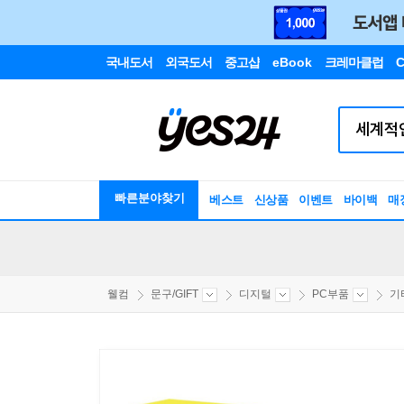
국내도서
외국도서
중고샵
eBook
크레마클럽
C
빠른분야찾기
베스트
신상품
이벤트
바이백
매
웰컴
문구/GIFT
디지털
PC부품
기