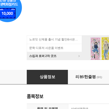
노르잇 신제품 출시 기념 할인&사은품 증정!
문학 디퓨저 사은품 이벤트
스킵과 로퍼 2차 굿즈
커세어 HX1500i SHIFT 플래티넘 ATX 3.1
상품정보
리뷰/한줄평
(0/1)
품목정보
품명 및 모델명
상세설명참조