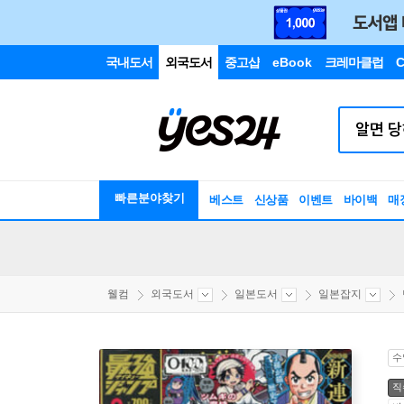
국내도서
외국도서
중고샵
eBook
크레마클럽
C
빠른분야찾기
베스트
신상품
이벤트
바이백
매
웰컴
외국도서
일본도서
일본잡지
수
직