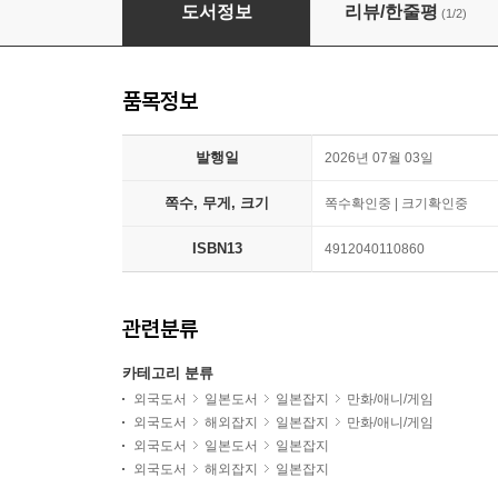
最强ジャンプ 2026年8月號
도서정보
리뷰/한줄평
(1/2)
품목정보
발행일
2026년 07월 03일
쪽수, 무게, 크기
쪽수확인중 | 크기확인중
ISBN13
4912040110860
관련분류
카테고리 분류
외국도서
일본도서
일본잡지
만화/애니/게임
외국도서
해외잡지
일본잡지
만화/애니/게임
외국도서
일본도서
일본잡지
외국도서
해외잡지
일본잡지