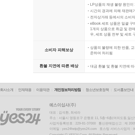
LP상품의 재생 불량 원인이 기
시간의 경과에 의해 재판매가
전자상거래 등에서의 소비자
eBook 세트 상품은 일괄 
1개의 상품으로 취급 및 판매
우, 세트 상품 전부 및 세트
상품의 불량에 의한 반품, 교
소비자 피해보상
준하여 처리됨
환불 지연에 따른 배상
대금 환불 및 환불 지연에 
회사소개
인재채용
이용약관
개인정보처리방침
청소년보호정책
도서홍보안내
대표 : 김석환, 최세라
주소 : 서울시 영등포구 은행로 11, 5층~6층(여의도동,일신
사업자등록번호 : 229-81-37000 통신판매업신고 : 제 200
이메일 : yes24help@yes24.com 호스팅 서비스사업자 :
Copyright ⓒ YES24 Corp. All Rights Reserved.