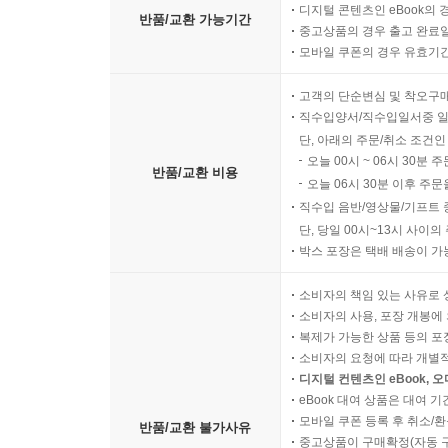
디지털 콘텐츠인 eBook의 
반품/교환 가능기간
중고상품의 경우 출고 완료일
모바일 쿠폰의 경우 유효기간(
고객의 단순변심 및 착오구
직수입양서/직수입일서중 일
단, 아래의 주문/취소 조건인
오늘 00시 ~ 06시 30분 
반품/교환 비용
오늘 06시 30분 이후 주문
직수입 음반/영상물/기프트 
단, 당일 00시~13시 사이
박스 포장은 택배 배송이 가
소비자의 책임 있는 사유로 
소비자의 사용, 포장 개봉에 
복제가 가능한 상품 등의 포장을 
소비자의 요청에 따라 개별
디지털 컨텐츠인 eBook, 
eBook 대여 상품은 대여 기
모바일 쿠폰 등록 후 취소/환
반품/교환 불가사유
중고상품이 구매확정(자동 