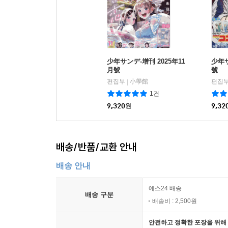
少年サンデ-增刊 2025年11
少年サ
月號
號
편집부
小學館
편집
|
1건
9,320
원
9,32
배송/반품/교환 안내
배송 안내
예스24 배송
배송 구분
배송비 : 2,500원
안전하고 정확한 포장을 위해 