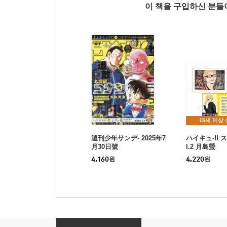
이 책을 구입하신 분
15세 이상
週刊少年サンデ- 2025年7
ハイキュ-!! 
月30日號
l.2 月島螢
4,160
원
4,220
원