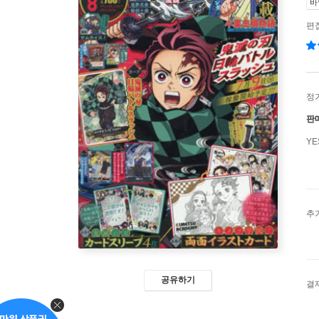
바
편
정
판
Y
추
공유하기
결