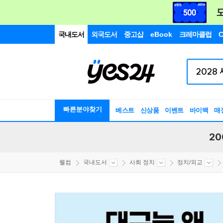
국내도서
외국도서
중고샵
eBook
크레마클럽
C
빠른분야찾기
베스트
신상품
이벤트
바이백
매
20
웰컴
국내도서
사회 정치
정치/외교