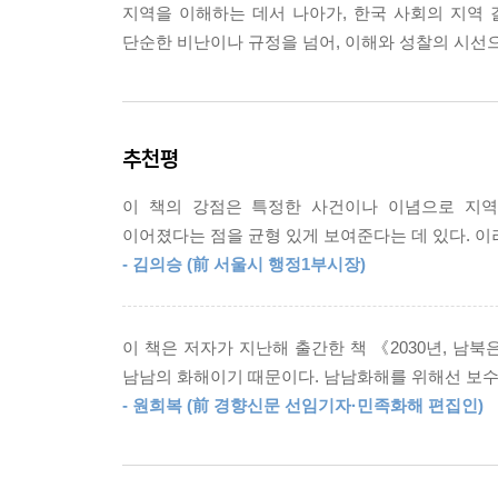
6장. 박정희 절대권력의 그늘, 인혁당·민청학련·남
지역을 이해하는 데서 나아가, 한국 사회의 지역
1. 박정희와 민족일보 조용수
단순한 비난이나 규정을 넘어, 이해와 성찰의 시선
2. ‘사법 살인’ 인혁당 사건의 발생
3. 인혁당 사건의 영향과 파장
4. 인혁당 사형수 8명, 모두 영남 출신
추천평
5. 민청학련(전국민주청년학생총연맹) 사건
6. 남민전(남조선민족해방전선준비위원회) 사건
이 책의 강점은 특정한 사건이나 이념으로 지역
7. 지역사회의 ‘생존형’ 보수 정당 지지 강화
이어졌다는 점을 균형 있게 보여준다는 데 있다. 이
8. 10.26과 권력 공백, 그리고 신군부의 부상
- 김의승 (前 서울시 행정1부시장)
7장. 전두환의 하나회: 군부 권력과 지역 네트워크
1. 하나회의 탄생: 군 내부 사조직의 형성
이 책은 저자가 지난해 출간한 책 《2030년, 남
2. 왜 TK 출신 장교들이 하나회 핵심이 되었나
남남의 화해이기 때문이다. 남남화해를 위해선 보수의
3. 왜 PK보다 TK가 권력의 중심으로 인식되었나
- 원희복 (前 경향신문 선임기자·민족화해 편집인)
4. 보수 정당 지지의 세대 전승과 문화화
8장. 보수 정당과 대구