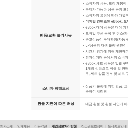
소비자의 사용, 포장 개봉에 
복제가 가능한 상품 등의 포장을 
소비자의 요청에 따라 개별
디지털 컨텐츠인 eBook, 
eBook 대여 상품은 대여 기
모바일 쿠폰 등록 후 취소/환
반품/교환 불가사유
중고상품이 구매확정(자동 
LP상품의 재생 불량 원인이 기
시간의 경과에 의해 재판매가
전자상거래 등에서의 소비자
eBook 세트 상품은 일괄 
1개의 상품으로 취급 및 판매
우, 세트 상품 전부 및 세트
상품의 불량에 의한 반품, 교
소비자 피해보상
준하여 처리됨
환불 지연에 따른 배상
대금 환불 및 환불 지연에 
회사소개
인재채용
이용약관
개인정보처리방침
청소년보호정책
도서홍보안내