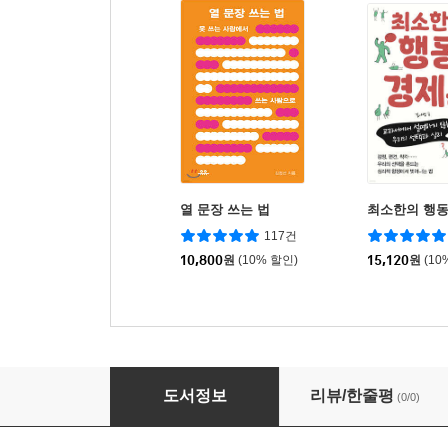
열 문장 쓰는 법
최소한의 행
117건
10,800
원
(10% 할인)
15,120
원
(10
대구는 왜 보수의 성지가 되었나?
도서정보
리뷰/한줄평
(0/0)