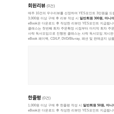
1. 민주공화당에서 국민의힘까지: 보수 정당의 계보
회원리뷰
(0건)
2. 대구 정치인의 등장과 지역 기반 다지기
매주 10건의 우수리뷰를 선정하여 YES포인트 3만원을 드
3. 몰표와 충성투표: 정치적 독점 구조
3,000원 이상 구매 후 리뷰 작성 시
일반회원 300원, 마니아
4. 조직적 지지와 풀뿌리 보수의 형성
eBook은 다운로드 후 작성한 리뷰만 YES포인트 지급됩니
5. 변화에 대한 저항과 정치 문화의 경직성
클래스는 첫번째 회차 주문확정 시점부터 마지막 회차 주문
사락 독서모임으로 진행된 클래스는 사락 독서모임 게시판
eBook 페이백, CD/LP, DVD/Blu-ray, 패션 및 판매금
맺음말 | 대구는 여전히 보수의 성지인가?
부록
1. 기미독립선언서(1919. 3. 1.)
2. 무오독립선언서(1919. 2.)
3. 2.8 독립선언서(1919. 2. 8.)
4. 대동단 독립선언서(1919. 11. 28.) 전문
5. 의열단 조선혁명선언(1923. 1.)
한줄평
(0건)
참고문헌
1,000원 이상 구매 후 한줄평 작성 시
일반회원 50원, 마니
eBook은 다운로드 후 작성한 리뷰만 YES포인트 지급됩니