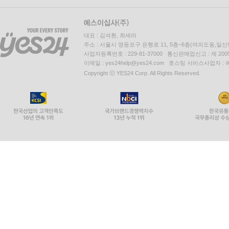
대표 : 김석환, 최세라
주소 : 서울시 영등포구 은행로 11, 5층~6층(여의도동,일신
사업자등록번호 : 229-81-37000 통신판매업신고 : 제 200
이메일 : yes24help@yes24.com 호스팅 서비스사업자 :
Copyright ⓒ YES24 Corp. All Rights Reserved.