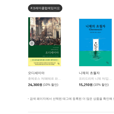
#크레마클럽에있어요
오디세이아
니체의 초월자
호메로스 저/페테르 파울 루벤스 그림/박문재 역
현대지성
프리드리히 니체 저/김철 편역
|
24,300
원
(10% 할인)
15,210
원
(10% 할인)
검색 페이지에서 선택된 태그에 등록된 더 많은 상품을 확인해 