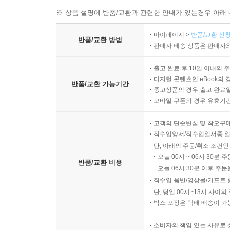
※ 상품 설명에 반품/교환과 관련한 안내가 있는경우 아래 
마이페이지 >
반품/교환 신청
반품/교환 방법
판매자 배송 상품은 판매자와
출고 완료 후 10일 이내의 
디지털 콘텐츠인 eBook의 
반품/교환 가능기간
중고상품의 경우 출고 완료일
모바일 쿠폰의 경우 유효기간(
고객의 단순변심 및 착오구
직수입양서/직수입일서중 일
단, 아래의 주문/취소 조건인
오늘 00시 ~ 06시 30분 
반품/교환 비용
오늘 06시 30분 이후 주문
직수입 음반/영상물/기프트 
단, 당일 00시~13시 사이
박스 포장은 택배 배송이 가
소비자의 책임 있는 사유로 