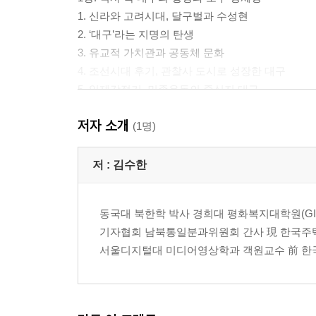
1. 신라와 고려시대, 달구벌과 수성현
2. ‘대구’라는 지명의 탄생
3. 유교적 가치관과 공동체 문화
4. 조선시대 후기, 관찰사 도시로 성장한 대구
5. 일제강점기, 민족운동의 중심지 대구
6. 일제의 가혹한 탄압과 생존 전략
저자 소개
(1명)
2장. 미군정기 대구 10.1 사건, 격동의 시작
1. 미군정기의 사회 혼란과 좌우 대립
저 :
김수한
2. 대구 10.1 사건의 발발
3. 미군정과 경찰의 무력 진압
동국대 북한학 박사 경희대 평화복지대학원(GI
4. 대구 10.1 사건이 지역사회에 미친 영향
기자협회 남북통일분과위원회 간사 現 한국주택
5. 대구 시민사회의 변화와 반공 의식의 싹
서울디지털대 미디어영상학과 객원교수 前 한국기자협
6. 잊혀진 대구 10.1 사건, 국가적 추모 필요
3장. 6.25 전쟁 임시수도 대구의 생존 본능
1. 임시수도 대구의 경험