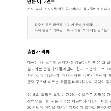
만든 이 코멘트
2. 낙동강 전선과 생존 본능
저자, 역자, 편집자를 위한 공간입니다. 독자들에게 전하고
3. 전쟁 세대의 기억과 정치화
4장. 10.1 사건과 6.25 전쟁, 살기 위한 ‘반공’
접수된 글은 확인을 거쳐 이 곳에 게재됩니다.
1. 폭력의 기억과 지역적 트라우마
독자 분들의 리뷰는 리뷰 쓰기를, 책에 대한 문의는 1:
2. 반공=생존 논리의 확산
3. 박정희의 등장과 보수 정치로의 이행
출판사 리뷰
2부 박정희·전두환의 시대, 절대권력의 빛과 그림자
대구는 왜 ‘보수의 성지’가 되었을까. 이 책은 그
5장. 산업화와 지역 보수 엘리트의 탄생
결과라는 관점에서 풀어낸다. 한때 ‘조선의 모스크바
1. 산업화의 수혜자: 대구·경북
자리 잡게 되었는가. 저자는 해방 직후의 혼란과 미군
2. 박정희와 지역주의 정치의 강화
권력 구조에 이르는 흐름을 따라가며, 이 지역이 
3. 지역 기업과 관료 네트워크의 형성
4. 개발 이면의 그림자: 불평등과 억압
이 책의 특징은 특정 사건이나 이념으로 지역을 단
5. 산업화의 기억과 정치적 유산
선택으로 이어지는 과정을 차분히 추적한다. 이를 통
20년 넘게 현장을 지켜온 기자이자 북한학 연구자로